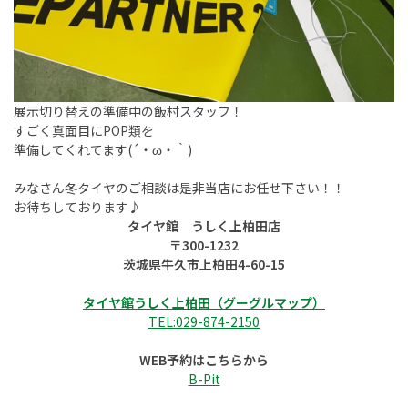
展示切り替えの準備中の飯村スタッフ！
すごく真面目にPOP類を
準備してくれてます(´・ω・｀)
みなさん冬タイヤのご相談は是非当店にお任せ下さい！！
お待ちしております♪
タイヤ館 うしく上柏田店
〒300-1232
茨城県牛久市上柏田4-60-15
タイヤ館うしく上柏田（グーグルマップ）
TEL:029-874-2150
WEB予約はこちらから
B-Pit