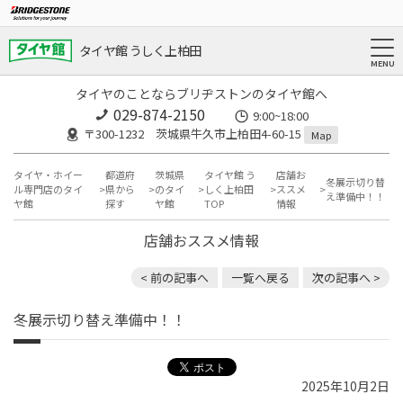
タイヤ館 うしく上柏田
タイヤのことならブリヂストンのタイヤ館へ
029-874-2150
9:00~18:00
〒300-1232 茨城県牛久市上柏田4-60-15
Map
タイヤ・ホイー
都道府
茨城県
タイヤ館 う
店舗お
冬展示切り替
ル専門店のタイ
県から
のタイ
しく上柏田
ススメ
え準備中！！
ヤ館
探す
ヤ館
TOP
情報
店舗おススメ情報
< 前の記事へ
一覧へ戻る
次の記事へ >
冬展示切り替え準備中！！
2025年10月2日