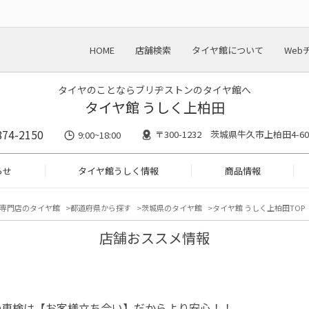
HOME
店舗検索
タイヤ館について
Web
タイヤのことならブリヂストンのタイヤ館へ
タイヤ館 うしく上柏田
874-2150
〒300-1232 茨城県牛久市上柏田4-60
9:00~18:00
らせ
タイヤ館うしく情報
商品情報
専門店のタイヤ館
都道府県から探す
茨城県のタイヤ館
タイヤ館 うしく上柏田TOP
店舗おススメ情報
の車検は【お客様立ち合い】だからより安心！！