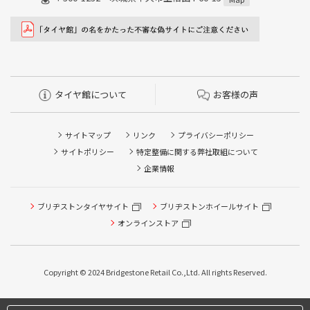
タイヤ館について
お客様の声
サイトマップ
リンク
プライバシーポリシー
サイトポリシー
特定整備に関する弊社取組について
企業情報
ブリヂストンタイヤサイト
ブリヂストンホイールサイト
オンラインストア
Copyright © 2024 Bridgestone Retail Co.,Ltd. All rights Reserved.
タイヤ点検・安全点検/タイヤ履き替え/オイル交換/その他
ピット作業の予約