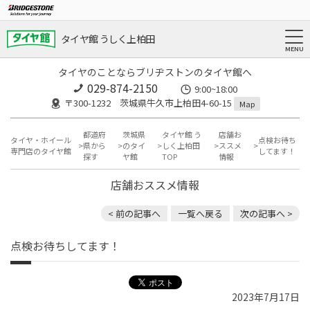
タイヤ館 うしく上柏田
タイヤのことならブリヂストンのタイヤ館へ
029-874-2150
9:00~18:00
〒300-1232 茨城県牛久市上柏田4-60-15
Map
都道府
茨城県
タイヤ館 う
店舗お
タイヤ・ホイール
点検お待ち
県から
のタイ
しく上柏田
ススメ
専門店のタイヤ館
してます！
探す
ヤ館
TOP
情報
店舗おススメ情報
< 前の記事へ
一覧へ戻る
次の記事へ >
点検お待ちしてます！
2023年7月17日