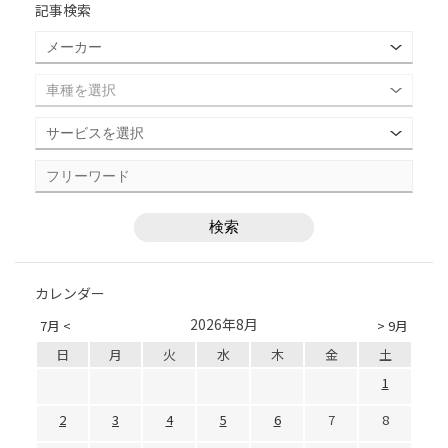
記事検索
カレンダー
2026年8月
7月 <
> 9月
日
月
火
水
木
金
土
1
2
3
4
5
6
7
8