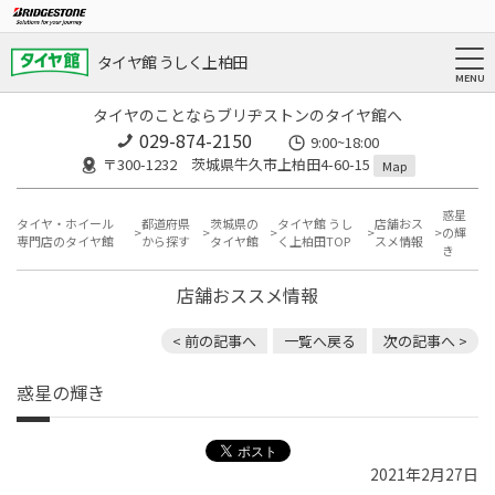
タイヤ館 うしく上柏田
タイヤのことならブリヂストンのタイヤ館へ
029-874-2150
9:00~18:00
〒300-1232 茨城県牛久市上柏田4-60-15
Map
惑星
タイヤ・ホイール
都道府県
茨城県の
タイヤ館 うし
店舗おス
の輝
専門店のタイヤ館
から探す
タイヤ館
く上柏田TOP
スメ情報
き
店舗おススメ情報
< 前の記事へ
一覧へ戻る
次の記事へ >
惑星の輝き
2021年2月27日