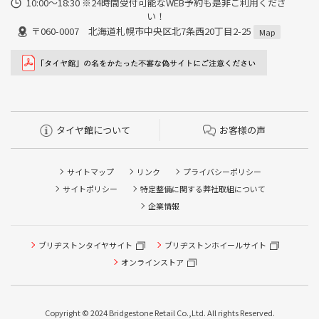
10:00～18:30 ※24時間受付可能なWEB予約も是非ご利用くださ
い！
〒060-0007 北海道札幌市中央区北7条西20丁目2-25
Map
タイヤ館について
お客様の声
サイトマップ
リンク
プライバシーポリシー
サイトポリシー
特定整備に関する弊社取組について
企業情報
タイヤ点検・安全点検/タイヤ履き替え/オイル交換/その他
ブリヂストンタイヤサイト
ブリヂストンホイールサイト
ピット作業の予約
オンラインストア
クローク契約会員専用タイヤ履き替え※タイヤ履き替えを
希望のクローク契約会員の方はこちらを選択ください
Copyright © 2024 Bridgestone Retail Co.,Ltd. All rights Reserved.
本日のタイヤ履き替え順番待ち予約 ※クローク契約会員の