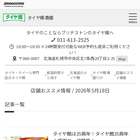
タイヤ館 桑園
タイヤのことならブリヂストンのタイヤ館へ
011-613-2525
10:00～18:30 ※24時間受付可能なWEB予約も是非ご利用くださ
い！
〒060-0007 北海道札幌市中央区北7条西20丁目2-25
Map
タイヤ・ホイール専門
都道府県か
北海道のタ
タイヤ館 桑
店舗おスス
店のタイヤ館
ら探す
イヤ館
園TOP
メ情報
店舗おススメ情報 / 2026年5月18日
記事一覧
タイヤ館は35周年！タイヤ館35周年