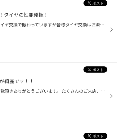
！タイヤの性能発揮！
こんにちは！ 当店ではまだまだタイヤ交換で賑わっていますが皆様タイヤ交換はお済みですか？ タイヤ交換の後はこれからのドライブシーズンに向けてのメンテナンスも大事です。 楽しく安心してお過ごし頂けるよう無料の点検だけでもさせて頂きます。 さて、本日ご紹介したいのは『アライメント』！...
日が綺麗です！！
こんにちは！！ 本日もブログをご覧頂きありがとうございます。 たくさんのご来店、ご予約もありがとうございました！！ GW中も元気に営業中です！！ 明日は子供の日！！天気も良いみたいです☺ まだまだ遠出される方も ゆっくり過ごされる方も 長いGWも、残すところ2日です！！ 疲れたお車のメンテ...