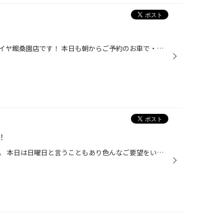
いつもありがとうございます、タイヤ館桑園店です！ 本日も朝からご予約のお車で・・・・・・ ｲﾊﾟｰｲ!! 当店では朝からこのように何かのイベントを開催していなくても・・・・・ イベントを行なっているような状態です♪ メインはタイヤ交換ですが、オイル交換などのメンテナンスの作業も予約受付させ...
！
本日も閲覧ありがとうございます。 本日は日曜日と言うこともあり色んなご要望をいただきました！ もちろん夏タイヤ購入交換、オイル交換などのメンテナンス。 サビ止めのコーティング、スタッドレスタイヤのご予約をいただきました。 貴重なな休みの中、当店にご来店頂けた事だけでも感謝いたしま...