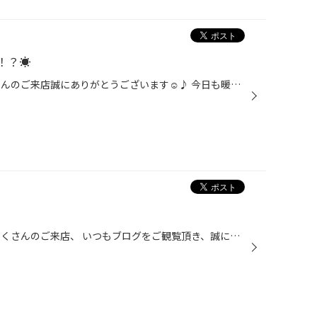
！？☀
皆様こんにちは！！ 本日もたくさんのご来店誠にありがとうございます☺♪ 今日も暖かいですねー！！ 明日から更に気温が上がるみたいです！ 日曜日、月曜日と30度超えるみたいですね☀ 夏日を通り過ごしてもう真夏なのか？ 久々の真夏日楽しみたいです♫ こんなに天気が良い日が続くと お出掛けの予定...
皆様、こんにちは！！！ 本日もたくさんのご来店、 いつもブログをご観覧頂き、誠にありがとうございます！！ 写真はBMW様、 新品タイヤレグノGR-XⅡの装着、 アライメントの作業風景です。 レグノシリーズは性能のば静粛性、乗り心地が 大変優れてます！！ 新品装着時にアライメント調整なので、 新...