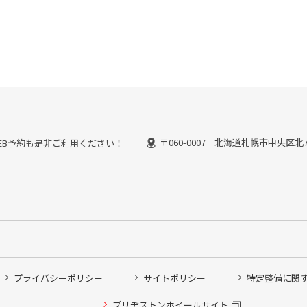
〒060-0007 北海道札幌市中央区北7
能なWEB予約も是非ご利用ください！
プライバシーポリシー
サイトポリシー
特定整備に関
他ピット作業の予約
ブリヂストンホイールサイト
希望のクローク契約会員の方はこちらを選択ください