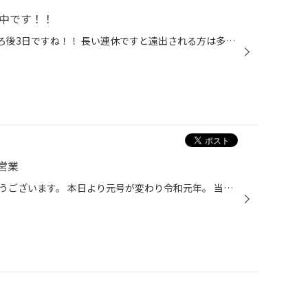
業中です！！
こんにちは！！！ GWも残すところ後3日ですね！！ 長い連休ですと遠出される方は多いんじゃないでしょうか？ 長距離運転されて、お車もきっと疲れてるはず、、、 当店ではお車の無料安全点検もさせて頂いてます。 エアーチェックもさせて頂いてますので、 他にもご不安な事ございましたら、 お気軽...
営業
当店ブログの閲覧、誠にありがとうございます。 本日より元号が変わり令和元年。 当店での新しい機材、新しい作業手袋に書き換え 5月もタイヤ交換、お車のメンテナンス交換を元気に行なっています！ 新しい機材♪『4輪アライメントテスター』導入につきキャンペーン実施中！！！ タイヤの取付け角度...