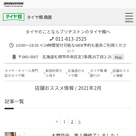
タイヤ館 桑園
タイヤのことならブリヂストンのタイヤ館へ
011-613-2525
10:00～18:30 ※24時間受付可能なWEB予約も是非ご利用くださ
い！
〒060-0007 北海道札幌市中央区北7条西20丁目2-25
Map
タイヤ・ホイール専門
都道府県か
北海道のタ
タイヤ館 桑
店舗おスス
店のタイヤ館
ら探す
イヤ館
園TOP
メ情報
店舗おススメ情報 / 2021年2月
記事一覧
<
1
2
>
大商談会、第１弾終了しました！