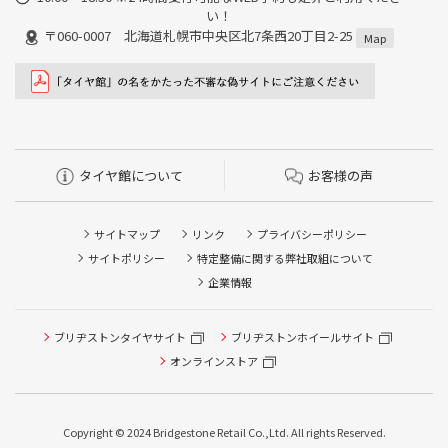
い！
〒060-0007 北海道札幌市中央区北7条西20丁目2-25
Map
タイヤ館について
お客様の声
サイトマップ
リンク
プライバシーポリシー
サイトポリシー
特定整備に関する弊社取組について
企業情報
ブリヂストンタイヤサイト
ブリヂストンホイールサイト
タイヤ点検・安全点検/タイヤ履き替え/オイル交換/その他
ピット作業の予約
オンラインストア
クローク契約会員専用タイヤ履き替え※タイヤ履き替えを
希望のクローク契約会員の方はこちらを選択ください
Copyright © 2024 Bridgestone Retail Co.,Ltd. All rights Reserved.
本日のタイヤ履き替え順番待ち予約 ※クローク契約会員の