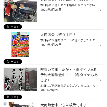
本日もたくさんのご来店ありがとうございました！ 大商談会、最終日はとても大盛況！ 夏タイヤだけでなく、冬タイヤのご成約も頂きました♪ 本当にありがとうございます！ そして、タイヤの次に売れたのが・・・ なんと、オイル！次いでバッテリー！ ここ最近の冷え込みで弱ってきたのか 「バッテリ...
2021年2月28日
大商談会も残り１日！
本日もご来店ありがとうございました！ とうとう明日で２月も終わりですね～ 一日一日があっと言う間に流れていきます(;'∀') さて、明日28日は・・・ 「２月の夏タイヤ早期予約大商談会」最終日！ まだ時間はあります！ 焦って転ばない程度に急いでご来店ください！（笑 プレゼントも売り尽くし冬タ...
2021年2月27日
吹雪いてましたが・・夏タイヤ早期
予約大商談会中！！（冬タイヤもあ
るよ）
本日もご来店ありがとうございました。 セール開催４日目は吹雪からのスタート！！ （風強すぎて写真撮影後のぼりは撤去するほど） セールのメインは夏タイヤですが、 もちろん冬タイヤの売り切りも実施しています！！ 次のシーズンに冬タイヤは絶対必要！！という方は この機会にご検討されてもい...
2021年2月23日
大商談会中でも車検受付中♪