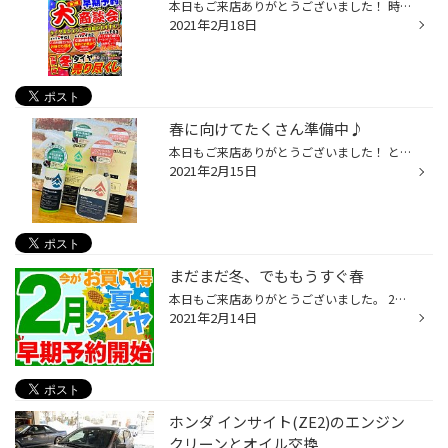
本日もご来店ありがとうございました！ 時折すごい吹雪になっていましたね(;´･ω･) ですが明後日は暖かく天気も良い予報が出ております♪ そして明後日は・・・ 「２月の夏タイヤ早期予約大商談会」開催日です！ 期間は20日から28日の９日間！ 「冬タイヤの在庫一掃売り尽くし」も同時開催！ とてもお...
2021年2月18日
春に向けてたくさん準備中♪
本日もご来店ありがとうございました！ とても暖かい１日でしたね( *´艸｀) 春が近づいていると言う事なのかもしれませんが たまに「ここで！？」と言いたくなるタイミングで 寒波が来たり雪が降ったりするので油断はできません。 しかし、店内は着実に春に向かっております！ 暖かくなったらスグに...
2021年2月15日
まだまだ冬、でももうすぐ春
本日もご来店ありがとうございました。 2月の中旬でまだまだ景色は冬ですが 続々と夏タイヤが入荷中です！ それに伴い夏タイヤの早期予約受付中！ さらに、まだまだ先でしょ！と思う方も居ると思いますが タイヤ交換の予約も受付中です。 ご来店、電話での予約はもちろん ホームページやアプリから...
2021年2月14日
ホンダ インサイト(ZE2)のエンジン
クリーンとオイル交換