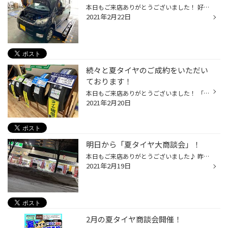
本日もご来店ありがとうございました！ 好評開催中の「夏タイヤ早期予約大商談会」が 開催中ですが、本日は「車検」のご紹介♪ お車はダイハツ ムーヴ！ 無事に検査を終了し、当店に戻ってきました♪ しかし、検査に通ったからと言って何もしないのは ナンセンス(´Д⊂ヽ お車の状態にもよりますが「メ...
2021年2月22日
続々と夏タイヤのご成約をいただい
ております！
本日もご来店ありがとうございました！ 「夏タイヤ大商談会」初日ですが、 さっそくご成約いただいております♪ 誠にありがとうございます！ また、「パンク補償」もございますので 夏タイヤの購入と一緒に加入して頂ければと思います！ 詳しくはスタッフまでお問合せ下さい♪ そして、ご成約プレゼン...
2021年2月20日
明日から「夏タイヤ大商談会」！
本日もご来店ありがとうございました♪ 昨日、告知させていただいた通り、 明日から「夏タイヤ大商談会」が始まります！ 準備は万端！売り出し感満載になっております！ 写真はないのですが、ご成約頂いた方に トイレットペーパー、もしくは洗剤セットを プレゼントいたします！ みなさまのご来店お...
2021年2月19日
2月の夏タイヤ商談会開催！