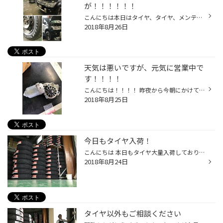
が！！！！！！
こんにちは本日はタイヤ、タイヤ、メンテナンス、タイヤ、メンテナンス、メンテナンス。。。 の一日でした。 いつも沢山のご来店、誠にありがとうございます。 ✿✿✿デリカ様にスタッドレスタイヤ装着！？！？✿✿✿ 装着タイヤは『ブリザック ＤＭ-Ｖ２』 こちらのお客様は車の使用頻度がかなり少なく、...
2018年8月26日
天気は悪いですが、元気に営業中で
す！！！！
こんにちは！！！！ 昨夜から今朝にかけて雨すごかったですね☂☂☂ 今は雨も上がり時々晴れたりしてますね☺ 天気はイマイチですが、本日もたくさんのご来店ありがとうございます！！！！ 防錆、パンク修理、新品タイヤの装着、ワイパーモーター交換、オイル交換、、、、などなど 悪天候のなかたくさん...
2018年8月25日
今日もタイヤ入荷！
こんにちは 本日もタイヤ大量入荷しております！ もう倉庫からあふれそうです・・・ ブリヂストンのスタッドレスタイヤ購入をお考え中なら、是非タイヤ館桑園店にご相談ください こんなに連日入荷していても、１０月中には欠品サイズが毎年出てきます また、４Ｘ４や外車などで珍しいサイズは受注生...
2018年8月24日
タイヤ以外もご相談ください