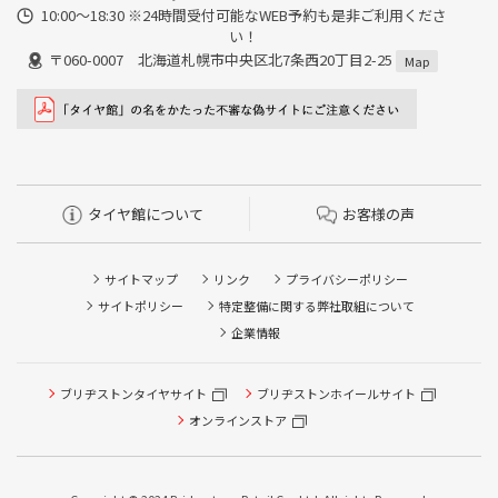
10:00～18:30 ※24時間受付可能なWEB予約も是非ご利用くださ
い！
〒060-0007 北海道札幌市中央区北7条西20丁目2-25
Map
タイヤ館について
お客様の声
サイトマップ
リンク
プライバシーポリシー
サイトポリシー
特定整備に関する弊社取組について
企業情報
タイヤ点検・安全点検/タイヤ履き替え/オイル交換/その他
ブリヂストンタイヤサイト
ブリヂストンホイールサイト
ピット作業の予約
オンラインストア
クローク契約会員専用タイヤ履き替え※タイヤ履き替えを
希望のクローク契約会員の方はこちらを選択ください