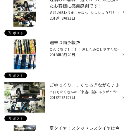
たお客様に感謝感謝です！
８月の終わりましたね~。 いよいよ９月！本格スタート！！ 毎年恒例♪『スタッドレス早期予約！！』♪早期予約がお買得！！ 今年スタッドレスタイヤが必要な方はぜひご来店くださいませ。 もちろん、ちょっと考える時間が欲しい。。。なんていうお客様もお気軽にご来店下さいませ✿ そんなお客様にも。...
2018年8月31日
週末は雨予報☂
こんにちは！！！！ 涼しく過ごしやすくなってきましたね☺ 本日はオイル交換からスタートしております！！☼ 今週末は雨予報が出てる様です☂☂☂ 更に涼しくなりそうですので風邪にも注意です！！！ ●〇雨の日のドライブにかかせないワイパー〇● ワイパー動かした時にスジが残ってたりしてませんか？ ...
2018年8月28日
ごゆっくり。。くつろぎながら♪♪
本日もたくさんのご来店、誠にありがとうございました。 今回のブログはお決まりの毎日のお車のメンテナンスをチラッと。。 メンテナンス中の待って頂いている時間の過ごし方を。。。。 ✿✿オイル交換とエアコンフィルター交換✿✿✿ ①お盆休みやドライブシーズンで長距離を乗られた方。 ②しばらくオイ...
2018年8月27日
夏タイヤ！スタッドレスタイヤは今