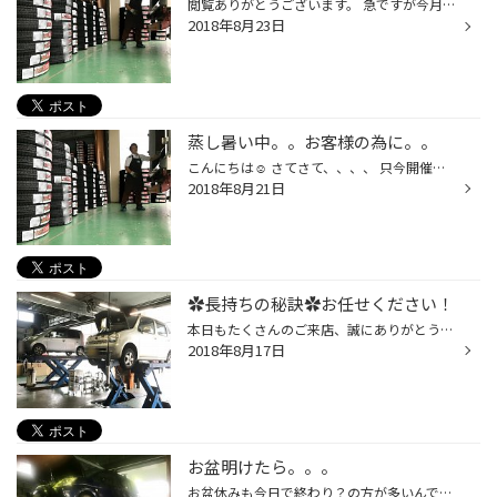
閲覧ありがとうございます。 急ですが今月のオススメはスタッドレスタイヤ！！続々入荷中！ ん？？？？？冬タイヤ？？？ 『早期の予約、準備がお買得！！どうせ買うならお買得に！！』 ✿✿今だから出来るお客様へのご提案です☺✿✿ 今年は必要かな？分からない方は1本だけでもお持ちください。 溝の深...
2018年8月23日
蒸し暑い中。。お客様の為に。。
こんにちは☺ さてさて、、、、 只今開催しております！！！！！！ ✦✦✦スタッドレスタイヤ大抽選会 ✦✦✦ タイヤも続々入荷！！！☺ せっせこせっせこ荷降ろしをする塩谷スタッフ☺ 無駄に疲れる？荷降ろしもしてました。 大人気！いつでも対応出来るようにご用意！なんとその数160本！！！！ 大変お疲れ...
2018年8月21日
✿長持ちの秘訣✿お任せください！
本日もたくさんのご来店、誠にありがとうございました。 さっそくオイル交換3台からスタート！！ お買得なオイルから高性能オイルまでお車の使用状態からご予算に合わせた種類をご用意しております。 高性能オイル？？ただ高価なオイル？何が？とお思いの方もいるのでは？ 高性能オイルはエンジンの...
2018年8月17日
お盆明けたら。。。
お盆休みも今日で終わり？の方が多いんですかね？ お盆中もタイヤ館はお車のメンテナンスやパンク修理で大忙し☹ たくさんのご来店ありがとうございました！ 唐突ですが ✿✿✿✿お盆中のメンテナンスランキング！！✿✿✿ １位 エンジンオイル交換 長距離運転の前や疲れた車には定期交換がオススメです！ 2...