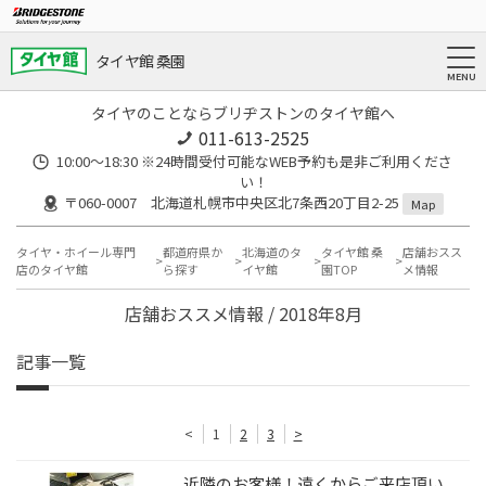
タイヤ館 桑園
タイヤのことならブリヂストンのタイヤ館へ
011-613-2525
10:00～18:30 ※24時間受付可能なWEB予約も是非ご利用くださ
い！
〒060-0007 北海道札幌市中央区北7条西20丁目2-25
Map
タイヤ・ホイール専門
都道府県か
北海道のタ
タイヤ館 桑
店舗おスス
店のタイヤ館
ら探す
イヤ館
園TOP
メ情報
店舗おススメ情報 / 2018年8月
記事一覧
<
1
2
3
>
近隣のお客様！遠くからご来店頂い