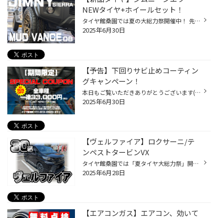
NEWタイヤ+ホイールセット！
タイヤ館桑園では夏の大総力祭開催中！ 先日のご装着例をご紹介します！ ジムニーシエラ（新車）へのタイヤ+ホイール装着！ タイヤはブリヂストンA/T002 オールテレンでワイルド感も出ます！ ホワイトレター側でも組込可能ですが 個人的にもブラックレターの方が好きです♪ ホイールはマッドヴァンス...
2025年6月30日
【予告】下回りサビ止めコーティン
グキャンペーン！
本日もご覧いただきありがとうございます(^^)/ 明日から７月！ お得なキャンペーンのご案内です♪ 「夏なのにサビ止め…？」と思われる方も いらっしゃるかもしれませんが 実は、冬を過ごすと融雪剤が付着しており 夏の時期の湿気で錆が進行することも！ 夏も油断多的なんです！！ また、新車・中古で...
2025年6月30日
【ヴェルファイア】ロクサーニ/テ
ンペストタービンVX
タイヤ館桑園では「夏タイヤ大総力祭」開催中です！ 本日はヴェルファイアのタイヤ+ホイールセットでのご装着！ 純正の18インチから20インチへの交換です！ ホイールは「ロクサーニ/テンペストタービンVX」ブラックポリッシュ お客様のご要望のデザインでご用意させて頂きました！！！ 20インチにな...
2025年6月28日
【エアコンガス】エアコン、効いて