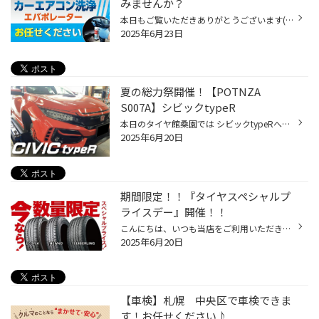
みませんか？
本日もご覧いただきありがとうございます(^^)/ ここ数日で気温も一気に高くなり エアコンを使ったタイミングで気になる嫌な臭い‥‥ 芳香剤などではごまかしきれない ニオイの原因は蓄積されたカビや菌の繁殖が原因かも‥‥？！ 実は洗浄できちゃうんです♪ カーエアコンをつけた時の「イヤ～なニオイ」 ...
2025年6月23日
夏の総力祭開催！【POTNZA
S007A】シビックtypeR
本日のタイヤ館桑園では シビックtypeRへポテンザS007A装着からスタート！！！ 迫力のあるシビックtype！ 赤いブレンボのキャリパーもボディと合ってカッコいいですね！ タイヤはポテンザS007A 245/30R20 正直、組替作業はかなり至難の技ですが 当店、ベテランスタッフ達がサクッと組替てましたよ！...
2025年6月20日
期間限定！！『タイヤスペシャルプ
ライスデー』開催！！
こんにちは、いつも当店をご利用いただきましてありがとうございます。 本日より、コクピット・タイヤ館におきまして、 期間限定！ サイズ限定！！ 数量限定！！！ お得にお買い求めいただける、「タイヤスペシャルプライスデー」がスタートします！ お得なタイヤのご紹介！！ ワゴンR、N-BOX、タン...
2025年6月20日
【車検】札幌 中央区で車検できま
す！お任せください♪