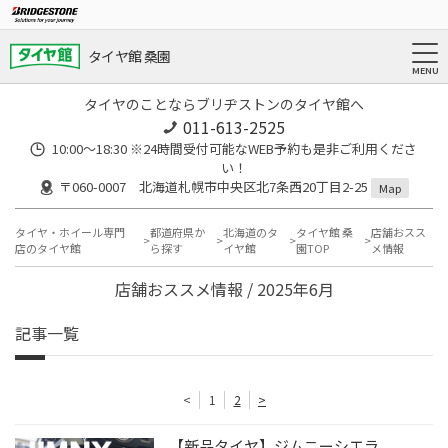
タイヤ館 桑園
タイヤのことならブリヂストンのタイヤ館へ
011-613-2525
10:00～18:30 ※24時間受付可能なWEB予約も是非ご利用くださ
い！
〒060-0007 北海道札幌市中央区北7条西20丁目2-25
Map
タイヤ・ホイール専門
都道府県か
北海道のタ
タイヤ館 桑
店舗おスス
店のタイヤ館
ら探す
イヤ館
園TOP
メ情報
店舗おススメ情報 / 2025年6月
記事一覧
<
1
2
>
【新品タイヤ】ジムニーシエラ