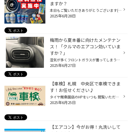
ますか？
本日もご覧いただきありがとうございます(^^)/ 最近急に気温が高くなり、エアコンがなくてはならない存在に‥‥ お問い合わせが急上昇中のエアコンガス！ １日で６台のガス補充の作業を実施した日も！ 先日カーエアコン（エバポレーター）洗浄の記事を投稿しましたが 久しぶりに使うエアコンの嫌な臭...
2025年6月28日
梅雨から夏本番に向けたメンテナン
ス！「クルマのエアコン効いていま
すか？」
湿気が多くフロントガラスが曇ってしまう梅雨時期、 また、気温が高く暑い日も増え、夏はもうすぐそこです！ 少しずつ、クルマのエアコンをつける機会も増えてきていると思いますので、 是非、夏本番を迎える前におクルマのエアコンのメンテナンスをおススメします！ 【より快適に♪今がおススメ！カ...
2025年6月27日
【車検】札幌 中央区で車検できま
す！お任せください♪
タイヤ館桑園店のHPをいつも 閲覧いただきありがとうございます！ 今年の車検どうしよう？ 車検どうしようかな？ どこで受ければいいかな？ 何がいるんだろう？ お悩みの方多いと思います 『タイヤ館に全てお任せ下さい！』 タイヤ館では車検にお悩みの方に 事前にお車を点検させていただき その場...
2025年6月25日
【エアコン】今がお得！丸洗いして