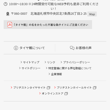
10:00～18:30 ※24時間受付可能なWEB予約も是非ご利用くださ
い！
〒060-0007 北海道札幌市中央区北7条西20丁目2-25
Map
タイヤ館について
お客様の声
サイトマップ
リンク
プライバシーポリシー
サイトポリシー
特定整備に関する弊社取組について
企業情報
ブリヂストンタイヤサイト
ブリヂストンホイールサイト
タイヤ点検・安全点検/タイヤ履き替え/オイル交換/その他
ピット作業の予約
オンラインストア
クローク契約会員専用タイヤ履き替え※タイヤ履き替えを
希望のクローク契約会員の方はこちらを選択ください