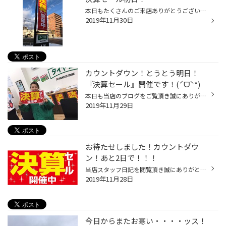
本日もたくさんのご来店ありがとうございました！ 今日は天気も良く、昨日までツルツルだった道路も 大きい通りは路面が出てましたね(´∀｀*) 当店の目の前の東西方面への道路はガッチリ白いですが・・・(´ε｀；) さて！ 『決算セール』初日からたくさんの作業をご依頼頂きました！ 誠にありがとうご...
2019年11月30日
カウントダウン！とうとう明日！
『決算セール』開催です！(ˊᗜˋ*)
本日も当店のブログをご覧頂き誠にありがとうございます！ タイトルにもある通り・・・ 明日から『決算セール』が開催されます！ おっと、ご紹介が遅れました・・・11月より当店で受付を担当してくれているニューフェイス！ 「河嶋結花」さんです！笑顔が眩しい・・・！(*つ_⊂) 事前に仕事を教えて...
2019年11月29日
お待たせしました！カウントダウ
ン！あと2日で！！！
当店スタッフ日記を閲覧頂き誠にありがとうございます。 本日もタイヤ交換作業をたくさんさせて頂きました！ 積雪になり一時は吹雪きにもなり。。。 ご来店頂ける事は嬉しい事ですが反面、心配です。。。 これからタイヤ交換、お車のメンテナンスでご来店予定もお客様は 十分、お気を付けてご来店下...
2019年11月28日
今日からまたお寒い・・・・ッス！