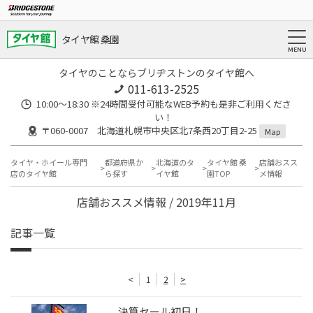
タイヤ館 桑園
タイヤのことならブリヂストンのタイヤ館へ
011-613-2525
10:00～18:30 ※24時間受付可能なWEB予約も是非ご利用くださ
い！
〒060-0007 北海道札幌市中央区北7条西20丁目2-25
Map
タイヤ・ホイール専門
都道府県か
北海道のタ
タイヤ館 桑
店舗おスス
店のタイヤ館
ら探す
イヤ館
園TOP
メ情報
店舗おススメ情報 / 2019年11月
記事一覧
<
1
2
>
決算セール初日！