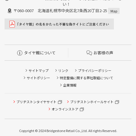
い！
〒060-0007 北海道札幌市中央区北7条西20丁目2-25
Map
タイヤ館について
お客様の声
サイトマップ
リンク
プライバシーポリシー
サイトポリシー
特定整備に関する弊社取組について
企業情報
タイヤ点検・安全点検/タイヤ履き替え/オイル交換/その他
ブリヂストンタイヤサイト
ブリヂストンホイールサイト
ピット作業の予約
オンラインストア
クローク契約会員専用タイヤ履き替え※タイヤ履き替えを
希望のクローク契約会員の方はこちらを選択ください
Copyright © 2024 Bridgestone Retail Co.,Ltd. All rights Reserved.
本日のタイヤ履き替え順番待ち予約 ※クローク契約会員の