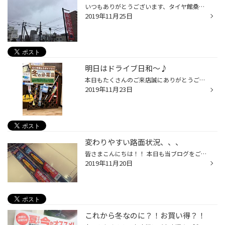
いつもありがとうございます、タイヤ館桑園店ですっ！ 今日もタイヤ交換の予約はほぼ満タン状態ですが・・・・ あいにくのこのお天気ちゃん・・・・ ご来店の際は十分にお気をつけてください・・・・・ 元気なスタッフがお出迎えしてくれますのでっ♪ ん～、いい笑顔です。ワタシには毎日の癒しデス...
2019年11月25日
明日はドライブ日和～♪
本日もたくさんのご来店誠にありがとうございます。 今日も比較的暖かい日でしたね☀ 明日は気温15度の予想です！！ ドライブ日和ですね～！！ お車の冬支度はもうお済ですか？ タイヤ交換の他にも準備必要なアイテムがございます！ 当店でも商品ございますので スタッフ一同、お待ちしております✩ ...
2019年11月23日
変わりやすい路面状況、、、
皆さまこんにちは！！ 本日も当ブログをご覧頂き、誠にありがとうございます。 今日は風が強くてとにかく寒い寒い、、、、 更に雪も混ざると、当たり前ですけど吹雪に～❄ ころころと変わる天気と一緒に路面状況も変わります！！ 風が強いので雪が溶けた路面は一瞬で凍る場合もあり 運転中は注意が必...
2019年11月20日
これから冬なのに？！お買い得？！