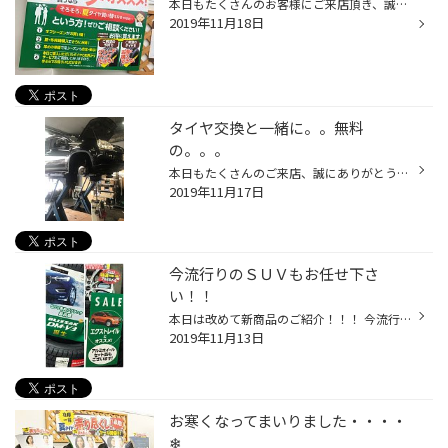
本日もたくさんのお客様にご来店頂き、誠にありがとうございます。 タイヤ館桑園はまだまだタイヤ交換で賑わっています。 そんな中、以外と知られていないお買い得情報のお知らせです！！！ 画像そのものでお分かり頂けますが。。。。 実は今時期 『夏タイヤ』 がお買い得なんです！！！ 超がつくほ...
2019年11月18日
タイヤ交換と一緒に。。無料
の。。。
本日もたくさんのご来店、誠にありがとうございます。 当店ではタイヤ交換と同時進行で『無料安全点検』を実施させて頂いております。 こちらの無料点検はエンジンオイル、オートマチックオイル、バッテリー、ワイパーなど お客様が安心してお過ごし頂けるよう点検から交換まで提案させて頂いていま...
2019年11月17日
今流行りのＳＵＶもお任せ下さ
い！！
本日は改めて新商品のご紹介！！！ 今流行りのSUV専用スタッドレスタイヤ『DM-V3』です。 こちらの商品はブリヂストンの最高峰！ 冬道に力強さと安心感を与えてくれるお勧めの逸品！！ お買い得なホイールセットもご用意しておりますのでお気軽にお尋ね下さい。 本日も乗用車タイプのプレミアブリザ...
2019年11月13日
お寒くなってまいりました・・・・
❄