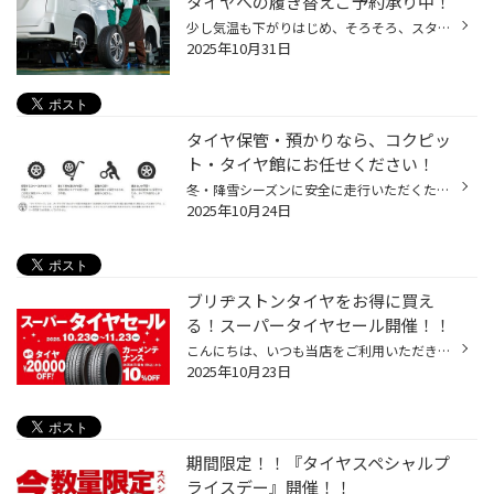
タイヤへの履き替えご予約承り中！
少し気温も下がりはじめ、そろそろ、スタッドレスタイヤへの履き替えを検討されている方も いらっしゃると思います。 今回は「タイヤ履き替え」についてご紹介します。 「タイヤの履き替えは早いほうがいい？」 雪が降る、まさにその直前に履き替えたい！というお客様の声もございますが、 履き替え...
2025年10月31日
タイヤ保管・預かりなら、コクピッ
ト・タイヤ館にお任せください！
冬・降雪シーズンに安全に走行いただくためには、夏タイヤから冬タイヤへの履き替えがとても重要ですが、 外したタイヤはどうすれば？とお困りのお客様がいらっしゃるのではないでしょうか？ 今回は「タイヤ保管」についてご紹介します。 「外したタイヤはどうすればいいの？」 夏タイヤから冬タイ...
2025年10月24日
ブリヂストンタイヤをお得に買え
る！スーパータイヤセール開催！！
こんにちは、いつも当店をご利用いただきましてありがとうございます。 コクピット・タイヤ館では、ブリヂストンタイヤをお得に買える！ スーパータイヤセールを開催いたします！ ブリヂストンのタイヤを4本ご購入で最大20,000OFF！ タイヤをお得にご購入頂けるチャンスです！ 夏タイヤの交換やスタ...
2025年10月23日
期間限定！！『タイヤスペシャルプ
ライスデー』開催！！