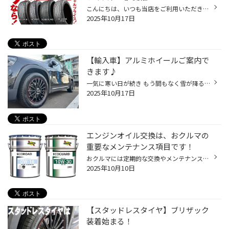
こんにちは、いつも当店をご利用いただきましてありがとうございます。 本日より、コクピット・タイヤ館におきまして、 期間限定！ サイズ限定！！ 数量限定！！！ お得にお買い求めいただける、「タイヤスペシャルプライスデー」がスタートします！ お得なタイヤのご紹介！！ ワゴンR、N-BOX、タン...
2025年10月17日
【輸入車】アルミホイールご案内で
きます♪
一気に寒い日が続き もう間もなく雪が降るとか降らないとか… 冬タイヤのご準備はお早めに！ 輸入車のホイールも数多くご用意してます♪ ただし、商品はお取り寄せになりますので 早めのご相談をお願いいたします 〇メルセデスベンツ/GLB ・ブリヂストン ブリザック VRX3 235/55R18 装着 〇ボルボ/V90...
2025年10月17日
エンジンオイル交換は、おクルマの
重要なメンテナンス項目です！
おクルマには定期的な交換やメンテナンスが必要なものが多くあります。 その中でも今回は「エンジンオイル交換」についてご紹介します。 「エンジンオイルの役割ってなに？」 エンジンオイルは、エンジン内部をスムーズに動かすための潤滑や保護の役割、 エンジン内で燃焼してでた焦げや汚れを洗浄...
2025年10月10日
【スタッドレスタイヤ】ブリザック
装着始まる！