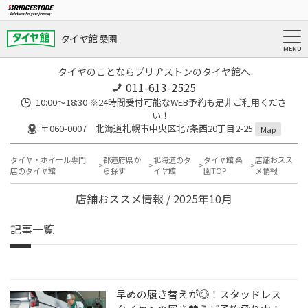
タイヤ館 桑園
タイヤのことならブリヂストンのタイヤ館へ
011-613-2525
10:00～18:30 ※24時間受付可能なWEB予約も是非ご利用くださ
い！
〒060-0007 北海道札幌市中央区北7条西20丁目2-25
Map
タイヤ・ホイール専門
都道府県か
北海道のタ
タイヤ館 桑
店舗おスス
店のタイヤ館
ら探す
イヤ館
園TOP
メ情報
店舗おススメ情報 / 2025年10月
記事一覧
早めの履き替えが◎！スタッドレス