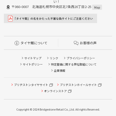
い！
〒060-0007 北海道札幌市中央区北7条西20丁目2-25
Map
タイヤ館について
お客様の声
サイトマップ
リンク
プライバシーポリシー
サイトポリシー
特定整備に関する弊社取組について
企業情報
ブリヂストンタイヤサイト
ブリヂストンホイールサイト
タイヤ点検・安全点検/タイヤ履き替え/オイル交換/その他
ピット作業の予約
オンラインストア
クローク契約会員専用タイヤ履き替え※タイヤ履き替えを
希望のクローク契約会員の方はこちらを選択ください
Copyright © 2024 Bridgestone Retail Co.,Ltd. All rights Reserved.
本日のタイヤ履き替え順番待ち予約 ※クローク契約会員の
方はご利用いただけません