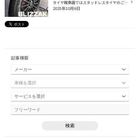
タイヤ館桑園ではスタッドレスタイヤのご装着が始まってます！ 軽自動車から輸入車まで！ スタッドレスタイヤのことならタイヤ館桑園にお任せください！ スタッドレスタイヤの選ぶポイント！ ①氷上性能 ②効きが長く続く ブリヂストンのスタッドレスタイヤは どちらも高い性能を維持してくれます！ ...
2025年10月6日
記事検索