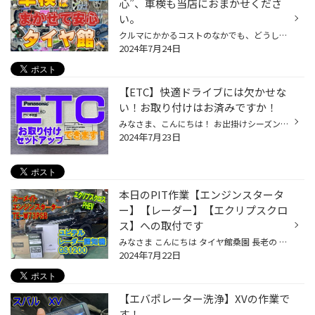
心”、車検も当店におまかせくださ
い。
クルマにかかるコストのなかでも、どうしても避けて通れず しかもある程度の金額になるのか「車検」ですね。 けれど車検で点検･整備を行うことは、快適にクルマのある生活を過ごすためには不可欠。 さらに“これから”を見据えて、しっかりとメンテナンスを行うことも大切です。 一般的な普通自動車・...
2024年7月24日
【ETC】快適ドライブには欠かせな
い！お取り付けはお済みですか！
みなさま、こんにちは！ お出掛けシーズン真っ只中ですか 快適ドライブのお供、ETCのお取り付けはお済みでしょうか。 当店では、取り付けからセットアップまで施工可能です！ Panasonic CY-ET926D 充実した音声案内に加え、新セキュリティ規格にも対応。 本体とアンテナ部が別体式なので、車内もス...
2024年7月23日
本日のPIT作業【エンジンスタータ
ー】【レーダー】【エクリプスクロ
ス】への取付です
みなさま こんにちは タイヤ館桑園 長老の あずまや です ここ最近の暑さはたまらんですね～ 灼熱のPITになっております さて本日のご紹介はコチラ コチラのお車、今年の新車でして やっぱりエンジンスターターをつけたい！ とのご希望でこちらの商品を取付させて頂きました カーメイト エンスタ TE...
2024年7月22日
【エバポレーター洗浄】XVの作業で
す！