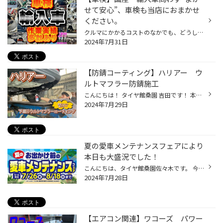
せて安心”、車検も当店におまかせ
ください。
クルマにかかるコストのなかでも、どうしても避けて通れず しかもある程度の金額になるのか「車検」ですね。 さらに“これから”を見据えて、しっかりとメンテナンスを行うことも大切です。 輸入車は消耗品が高い、対応してくれる工場が限られている・・・ 保有するにあたって、いろいろな壁があるの...
2024年7月31日
【防錆コーティング】ハリアー ウ
ルトマフラー防錆施工
こんにちは！ タイヤ館桑園 吉田です！ 本日は、あいにくの雨模様・・・皆様いかがお過ごしでしょうか！ お車の運転にはお気を付けください！ さて、先日 トヨタ ハリアーで オイル交換ご来店のお客様に 「ウルト 耐熱ラッカースプレー」を使った マフラー防錆コーティングを施工いただきました！！...
2024年7月29日
夏の愛車メンテナンスフェアにより
本日も大盛況でした！
こんにちは、タイヤ館桑園佐々木です。 今当店では夏の愛車メンテナンスフェア開催中！ バッテリー、オイル、その他メンテナンスがお安くなっております！ そのお陰か当店は大盛況でございました！ ご来店いただいたお客様方、ありがとうございます！ 本日はバッテリーを３台ご交換させていただきま...
2024年7月28日
【エアコン関連】ワコーズ パワー