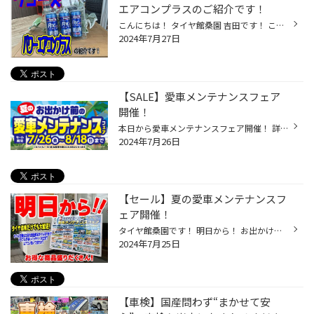
エアコンプラスのご紹介です！
こんにちは！ タイヤ館桑園 吉田です！ ここ最近は寝苦しい夜も少なくなっていますね！ しかし、水分補給をしないと脱水症状が怖い時期・・・ 吉田は昨日の朝脱水症状になりかけました((+_+)) 皆様もお気をつけください！ さて、日中は暑い日が続いております！ 車内をより一層涼しくしてくれる ワ...
2024年7月27日
【SALE】愛車メンテナンスフェア
開催！
本日から愛車メンテナンスフェア開催！ 詳しくはこちらのWEBチラシをご覧ください 当店オススメ No.1 【エンジンオイル交換】 いつものオイルがお得に交換！ 通常5,480円のところ、工賃込みで2,480円！ １日５台限定となっておりますのでお早めに(^^)/ 当店オススメ No.2 【バッテリー交換】 通常価...
2024年7月26日
【セール】夏の愛車メンテナンスフ
ェア開催！
タイヤ館桑園です！ 明日から！ お出かけシーズンですね！ タイヤ館桑園ではタイヤはもちろんですが お車のメンテナンスも行っております！ オイル交換からバッテリー交換！ エアコンフィルターも！（匂いが気になる、冷えない）そんな方に！ 数量限定商品もございますので セール期間中はお早めに...
2024年7月25日
【車検】国産問わず“まかせて安