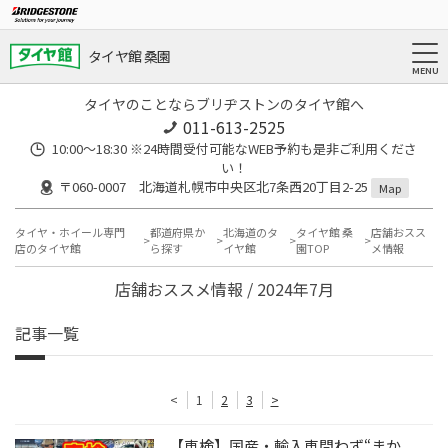
タイヤ館 桑園
タイヤのことならブリヂストンのタイヤ館へ
011-613-2525
10:00～18:30 ※24時間受付可能なWEB予約も是非ご利用くださ
い！
〒060-0007 北海道札幌市中央区北7条西20丁目2-25
Map
タイヤ・ホイール専門
都道府県か
北海道のタ
タイヤ館 桑
店舗おスス
店のタイヤ館
ら探す
イヤ館
園TOP
メ情報
店舗おススメ情報 / 2024年7月
記事一覧
<
1
2
3
>
【車検】国産・輸入車問わず“まか