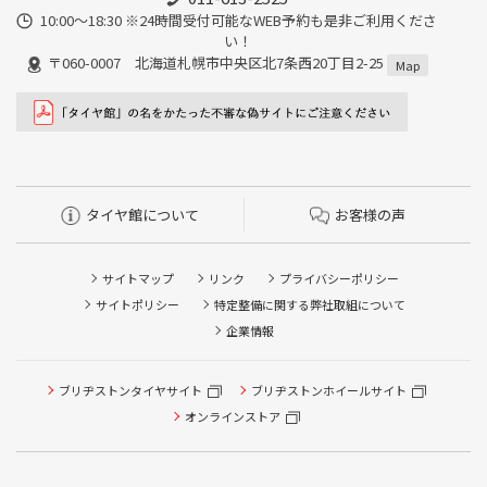
10:00～18:30 ※24時間受付可能なWEB予約も是非ご利用くださ
い！
〒060-0007 北海道札幌市中央区北7条西20丁目2-25
Map
タイヤ館について
お客様の声
サイトマップ
リンク
プライバシーポリシー
サイトポリシー
特定整備に関する弊社取組について
企業情報
ブリヂストンタイヤサイト
ブリヂストンホイールサイト
タイヤ点検・安全点検/タイヤ履き替え/オイル交換/その他
ピット作業の予約
オンラインストア
クローク契約会員専用タイヤ履き替え※タイヤ履き替えを
希望のクローク契約会員の方はこちらを選択ください