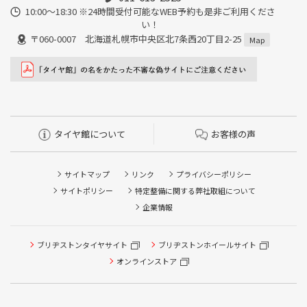
10:00～18:30 ※24時間受付可能なWEB予約も是非ご利用くださ
い！
〒060-0007 北海道札幌市中央区北7条西20丁目2-25
Map
タイヤ館について
お客様の声
サイトマップ
リンク
プライバシーポリシー
サイトポリシー
特定整備に関する弊社取組について
企業情報
タイヤ点検・安全点検/タイヤ履き替え/オイル交換/その他
ブリヂストンタイヤサイト
ブリヂストンホイールサイト
ピット作業の予約
オンラインストア
クローク契約会員専用タイヤ履き替え※タイヤ履き替えを
希望のクローク契約会員の方はこちらを選択ください