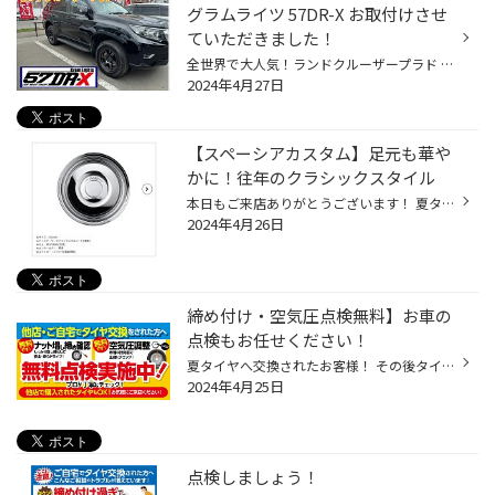
グラムライツ 57DR-X お取付けさせ
ていただきました！
全世界で大人気！ランドクルーザープラド 純正タイヤを利用してホイール変更でイメージチェンジ！ 【タイヤ】 新車装着のミシュランタイヤ 【ホイール】 RAYS（レイズ） gramLIGHTS 57DR-X 57DRの系譜、進化した伝統の6スポークモデルをラージ P.C.D.化 57DR-Xは、国内外のドリフトシーンで支持を集...
2024年4月27日
【スペーシアカスタム】足元も華や
かに！往年のクラシックスタイル
本日もご来店ありがとうございます！ 夏タイヤの履き替えがピークを迎えていますが この機会にホイールも華やかなものへ チェンジするお客様増えています！ そんなホイール装着例をご紹介いたします♪ WORK LeadSled（レッドスレッド） 商品HPはこちら 軽自動車用ホイール！ 軽自動車もおしゃれに履...
2024年4月26日
締め付け・空気圧点検無料】お車の
点検もお任せください！
夏タイヤへ交換されたお客様！ その後タイヤの点検はしましたか？ 馴染みによるナットの緩み 外気温でのタイヤ空気圧の変化 取付後1週間ほどで再点検をオススメしています！ ナットの緩みで脱輪事故・・・ 空気圧低下で燃費悪化・偏ったタイヤの減り・ハンドル操作や安定感がなくなる・・・ 良くな...
2024年4月25日
点検しましょう！