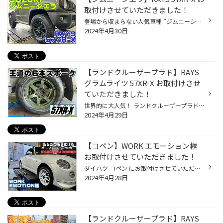
取付けさせていただきました！
登場から収まらない人気車種 ”ジムニーシエラ” 【タイヤ】 新商品 DUELER（デューラー） A/T002 215/70R16 100S 【アルミホイール】 RAYS（レイズ） gramLIGHTS 57XR-X SUVにもR-LINE第3の使徒 最高峰のドリフト競技をはじめ、 さまざまなシーンで支持を得ているグラムライツ57“Rシリーズ”の3作目「...
2024年4月30日
【ランドクルーザープラド】RAYS
グラムライツ 57XR-X お取付けさせ
ていただきました！
世界的に大人気！ ランドクルーザープラドにお取付けさせていただきました！ 【タイヤ】 265/65R17 112H ALENZA（アレンザ）LX100 【アルミホイール】 57DR-X Limited Edition「ジャングルグリーン」 よりワイルドに！よりタフに！限定色、ジャングルグリーン登場。 国内外のドリフトシーンで支持を...
2024年4月29日
【コペン】WORK エモーション極
お取付けさせていただきました！
ダイハツ コペン にお取付けさせていただきました！ 【タイヤ】 165/50R16 POTENZA（ポテンザ）RE-71RS 【ホイール】 16×50 +45 カラー：ホワイト センターキャップ：フラットタイプWブラック（オプション） WORK EMOTION CR Kiwami
2024年4月28日
【ランドクルーザープラド】RAYS