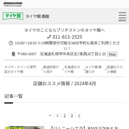
タイヤ館 桑園
タイヤのことならブリヂストンのタイヤ館へ
011-613-2525
10:00～18:30 ※24時間受付可能なWEB予約も是非ご利用くださ
い！
〒060-0007 北海道札幌市中央区北7条西20丁目2-25
Map
タイヤ・ホイール専門
都道府県か
北海道のタ
タイヤ館 桑
店舗おスス
店のタイヤ館
ら探す
イヤ館
園TOP
メ情報
店舗おススメ情報 / 2024年4月
記事一覧
<
1
2
3
>
【ジムニーシエラ】RAYS 57XR-X お