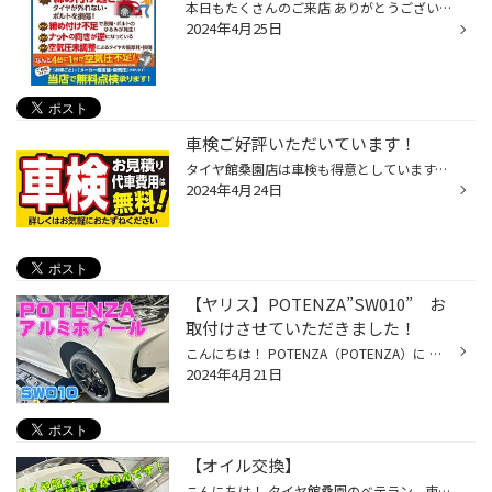
本日もたくさんのご来店 ありがとうございました！ 夏タイヤへの交換を済んだ方も 多いのではないでしょうか？ ご自身でタイヤ交換をされた方 空気圧とナットの増し締め点検、無料で行っております！ タイヤは保管期間に自然と空気が抜けてしまうため タイヤ交換時には空気圧点検がとても大事なので...
2024年4月25日
車検ご好評いただいています！
タイヤ館桑園店は車検も得意としています。 そもそも車検とは？ 道路運送車両法では、車が安全面や公害防止面で問題ないか（保安基準に適合しているか）どうかを国の機関（運輸支局）や国から認可された整備工場・自動車販売店で定期的に時間・走行距離により劣化する、自動車部品等を検査し、運転...
2024年4月24日
【ヤリス】POTENZA”SW010” お
取付けさせていただきました！
こんにちは！ POTENZA（POTENZA）に 専用のアルミホイールが存在しているの みなさまご存知でしたか？ POTENZA SW010 走る歓びと楽しさを、新時代のPOTENZAスポーティ＆ストリートアルミホイール キャスト＆リムスピニングにより「デザイン、剛性、強度」を高いレベルで融合、さらに幅広い車種に対...
2024年4月21日
【オイル交換】
こんにちは！ タイヤ館桑園のベテラン、東谷選手です！ タイヤ館って、タイヤだけじゃないんです！ オイル交換も得意なのです！ 最新の軽自動車から輸入車まで、幅広く在庫しております！ お客様のおクルマにピッタリのオイルをご提案させていただきます！