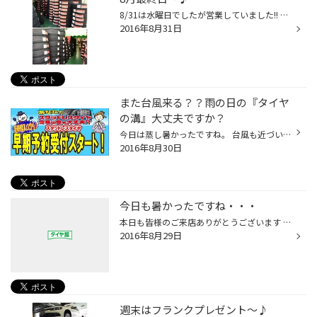
8/31は水曜日でしたが営業していました!! 沢山のご来店ありがとうございました。 明日から9月ですがそろそろ冬のお話を・・・ というのも本日、冬タイヤを大量入荷いたしました!! 9月は早期予約の売り出しも開催予定です♪ 皆様のご来店を心よりお待ちしております。 8月も沢山のお客様にご来店頂き...
2016年8月31日
また台風来る？？雨の日の『タイヤ
の溝』大丈夫ですか？
今日は蒸し暑かったですね。 台風も近づいてきているみたいで。。嵐の前の静けさってやつでしょうか？？ ところでタイヤの溝ってなんであるかご存知でしょうか？ 路面から伝わる音の逃げ場だったり、勿論、雨でタイヤが滑らないように 水の逃げ道（水路）として重要な役割をしています。 溝が少なく...
2016年8月30日
今日も暑かったですね・・・
本日も皆様のご来店ありがとうございます オイル交換をはじめ、ATF タイヤ交換などなど・・・ 冬タイヤ購入の方もぼちぼちご来店、ご予約購入されております 本日もいろいろ作業有りましたが写真をとり忘れました・・・ 明日BMW Z4にダウンサスの取付けしますので作業前の写真を載せておきます 明...
2016年8月29日
週末はフランクプレゼント～♪