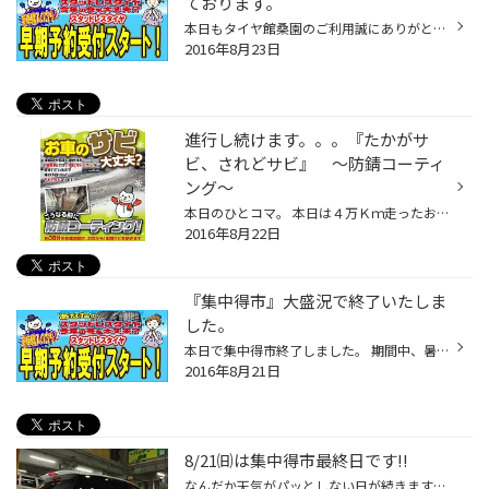
ております。
本日もタイヤ館桑園のご利用誠にありがとうございました。 台風も通過したみたいで午後からは落ち着いた天気になりましたね。 新品おタイヤ交換やオイル交換、無料点検でのご来店で忙しくさせ頂き感謝いたします。 新品のタイヤへ交換する前はしっかりタイヤの点検を！！ という事で。。。 写真のよ...
2016年8月23日
進行し続けます。。。『たかがサ
ビ、されどサビ』 ～防錆コーティ
ング～
本日のひとコマ。 本日は４万Ｋｍ走ったお車の純正マフラー交換作業がありました。 なぜ交換したかと言うとボキッ！！折れてしまったからです。。修理不能。。 主な原因はサビ！濡れたり乾いたりで鉄が腐食し、また常に振動や熱で弱くなって しまったんですね。 冬の融雪剤（塩害）もサビの原因です...
2016年8月22日
『集中得市』大盛況で終了いたしま
した。
本日で集中得市終了しました。 期間中、暑い中、また大雨の日も沢山のお客様にご来店頂きタイヤ交換、 メンテナンスもさせて頂きスタッフ一同感謝しております。 誠にありがとうございました。 そして第一弾！ＴＶでもスタッドレスタイヤのＣＭ始まりました！！ 雪はまだまだなのに？！なんて方もい...
2016年8月21日
8/21㈰は集中得市最終日です!!
なんだか天気がパッとしない日が続きますが 当店は元気にイベント開催中です♪ ですがそのイベントも8/21㈰で最終日です。 ラスト1日!!!! 皆様のご来店心よりお待ちしております!! 本日はアライメントでエスティマがご来店!! 車がまっすぐ走らない気がする・・・ ハンドルセンターがズレている気がす...