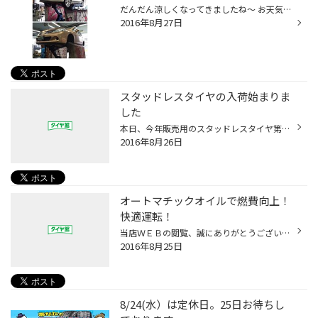
だんだん涼しくなってきましたね～ お天気も良くすごしやすかったですね。 明日も晴れ予報でお出掛け日和ですが 当店ではご来店頂きました皆様に フランクフルトプレゼントしております!! 無料点検、空気圧点検だけでもお気軽にご来店下さい!! 本日の作業風景はＭＰＶのアライメントからスタートで...
2016年8月27日
スタッドレスタイヤの入荷始まりま
した
本日、今年販売用のスタッドレスタイヤ第一陣が入荷いたしました まだまだこれから山のように届きます！ 在庫が豊富なうちに、ご購入をお勧めいたします 肌寒くなってきた頃には、希望のタイヤが無い・・・なんて事も有ります・・・ 気になる人はお気軽にご来店のうえ、スタッフまでご相談ください ...
2016年8月26日
オートマチックオイルで燃費向上！
快適運転！
当店ＷＥＢの閲覧、誠にありがとうございます。 今日も暑く、そして忙しい日々。。 爽やかな汗をかきながらお仕事させて頂いております。 地域の皆様、ご来店頂いたお客様に感謝いたします。 さてさて最近気付いたのですが私の愛車さんの調子が悪く。。。 ①信号待ちからの発進のもたつき、加速不足 ...
2016年8月25日
8/24(水）は定休日。25日お待ちし