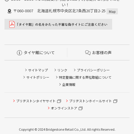
い！
〒060-0007 北海道札幌市中央区北7条西20丁目2-25
Map
タイヤ館について
お客様の声
サイトマップ
リンク
プライバシーポリシー
サイトポリシー
特定整備に関する弊社取組について
企業情報
ブリヂストンタイヤサイト
ブリヂストンホイールサイト
タイヤ点検・安全点検/タイヤ履き替え/オイル交換/その他
ピット作業の予約
オンラインストア
クローク契約会員専用タイヤ履き替え※タイヤ履き替えを
希望のクローク契約会員の方はこちらを選択ください
Copyright © 2024 Bridgestone Retail Co.,Ltd. All rights Reserved.
本日のタイヤ履き替え順番待ち予約 ※クローク契約会員の