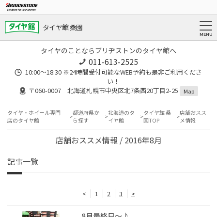
タイヤ館 桑園
タイヤのことならブリヂストンのタイヤ館へ
011-613-2525
10:00～18:30 ※24時間受付可能なWEB予約も是非ご利用くださ
い！
〒060-0007 北海道札幌市中央区北7条西20丁目2-25
Map
タイヤ・ホイール専門
都道府県か
北海道のタ
タイヤ館 桑
店舗おスス
店のタイヤ館
ら探す
イヤ館
園TOP
メ情報
店舗おススメ情報 / 2016年8月
記事一覧
<
1
2
3
>
8月最終日～♪