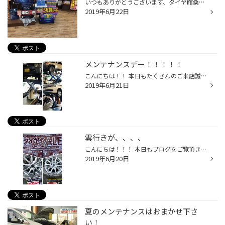
いつもありがとうございます、タイヤ館桑園店です♪ 本日から開催しました「決算セール」の初日ですっ！ ただお天気さんが・・・・・ どんよりーーん・・・・ お客様に来て頂けるのか、ﾊﾗﾊﾗでした。 しかーし！！ 朝から来て頂きました、感謝ですっ✿ タイヤ交換やオイル交換、アライメント調整などな...
2019年6月22日
メンテナンスデー！！！！！
こんにちは！！ 本日もたくさんのご来店誠にありがとうございます。 本日の作業はタイヤ交換にオイル交換、オイル交換、、、、 たくさんの作業、ありがとうございました✫ タイヤ交換の時やオイル交換と一緒にメンテナンス点検をさせて頂き、 その点検時に交換が必要な場合報告させて頂いてます。 （...
2019年6月21日
雲行きが、、、、
こんにちは！！！ 本日もブログをご覧頂き、誠にありがとうございます。 今は晴れてますが、午後から雨が降るようです☂ 雷予報も出てるとか、、、☇ 週末は雨が続きそうですね～☂☁ さて、本日は22日から始まる決算セール について少しだけ情報を、、、、、 夏タイヤも冬タイヤもご購入をご検討の方は...
2019年6月20日
夏のメンテナンスはおまかせ下さ
い！