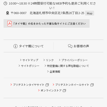
10:00～18:30 ※24時間受付可能なWEB予約も是非ご利用くださ
い！
〒060-0007 北海道札幌市中央区北7条西20丁目2-25
Map
タイヤ館について
お客様の声
サイトマップ
リンク
プライバシーポリシー
サイトポリシー
特定整備に関する弊社取組について
企業情報
タイヤ点検・安全点検/タイヤ履き替え/オイル交換/その他
ブリヂストンタイヤサイト
ブリヂストンホイールサイト
ピット作業の予約
オンラインストア
クローク契約会員専用タイヤ履き替え※タイヤ履き替えを
希望のクローク契約会員の方はこちらを選択ください