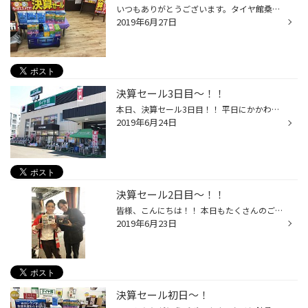
いつもありがとうございます。タイヤ館桑園店です♪ ただいまタイヤ館では「決算セール」を行なっています！ ただ残り日数が残すところ３日となりました。 景品の数もだんだんと減ってきています・・・・。 しかも今年はブリヂストンのタイヤの値上げも８月からはじまります。 増税の文字もチラホラ...
2019年6月27日
決算セール3日目～！！
本日、決算セール3日目！！ 平日にかかわらずたくさんのご来店、誠にありがとうございます。 夏タイヤ、スタッドレスタイヤがとってもお買い得！！ 『決算セール』、『消費税増税予定』と言うことこ有りたくさんのお客様に スタッドレスタイヤをご予約を頂いています。 チラシでのメンテナンスも大...
2019年6月24日
決算セール2日目～！！
皆様、こんにちは！！ 本日もたくさんのご来店、誠にありがとうございます✫ 決算セール2日目も元気に営業しております！！！ 本日の作業は、タイヤ交換、オイル交換、アライメント、、、 ドライブレコーダなど、、、 たくさんの作業ありがとうございました☻ ドライブレコーダーの取付け作業が本日2...
2019年6月23日
決算セール初日～！