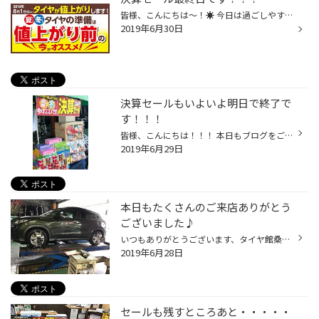
皆様、こんにちは～！☀ 今日は過ごしやすいですね☻ 本日は「決算セール最終日」です！！ さらに８月よりブリヂストンタイヤが値上がりします。 増税前、値上がり前の今が買い時！！ 本日最初の作業は、アライメントです！！ ヴェゼル様、ありがとうございました！！！ アライメントで一度しっかり整...
2019年6月30日
決算セールもいよいよ明日で終了で
す！！！
皆様、こんにちは！！！ 本日もブログをご観覧頂き、誠にありがとうございます！ 風があったり、曇ってますが☁ 今日も元気に「決算セール」開催しております～！☻ タイトルにも書いてますが、 明日で決算セールが終わってしまいます！！ 増税前、決算セールでかなりお買い得になってます！！！！ タ...
2019年6月29日
本日もたくさんのご来店ありがとう
ございました♪
いつもありがとうございます、タイヤ館桑園店ですっ♪ 本日も新品の夏タイヤ交換、値上がり前の冬タイヤ準備のお客様のご来店が多く・・・・ 賑やかでしたっ！！ ワショーィ♪ ヴェゼルのアライメントやオイル交換、下廻りのサビ止めなどなど・・・・ ありがとうございましたっ！ 「決算セール」はあ...
2019年6月28日
セールも残すところあと・・・・・