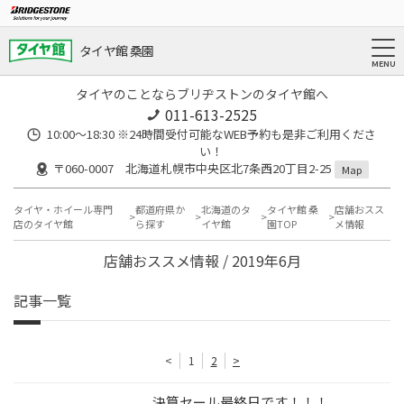
タイヤ館 桑園
タイヤのことならブリヂストンのタイヤ館へ
011-613-2525
10:00～18:30 ※24時間受付可能なWEB予約も是非ご利用くださ
い！
〒060-0007 北海道札幌市中央区北7条西20丁目2-25
Map
タイヤ・ホイール専門
都道府県か
北海道のタ
タイヤ館 桑
店舗おスス
店のタイヤ館
ら探す
イヤ館
園TOP
メ情報
店舗おススメ情報 / 2019年6月
記事一覧
<
1
2
>
決算セール最終日です！！！