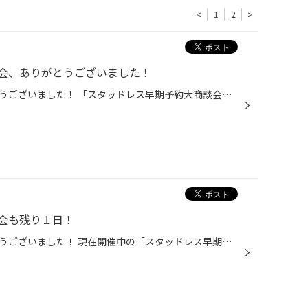
<
1
2
>
会、ありがとうございました！
本日もたくさんのご来店ありがとうございました！ 「スタッドレス早期予約大商談会」 本日で終了となりました！ イベント期間中にご来店下さったみなさま、 誠にありがとうございました！ 何度も足を運んでくださったお客様や 色んな質問の末にご購入頂いたお客様、 様々なお客様に来ていただきまし...
会も残り１日！
本日もたくさんのご来店ありがとうございました！ 現在開催中の「スタッドレス早期予約大商談会」も 残すところ１日となりました！ また、最近は 冬タイヤへの交換が増えてきました(; ･`д･´) 走る距離によっては早いかもしれませんが、 あまり乗られていない方は早めに交換して頂いた方が 混雑を避...