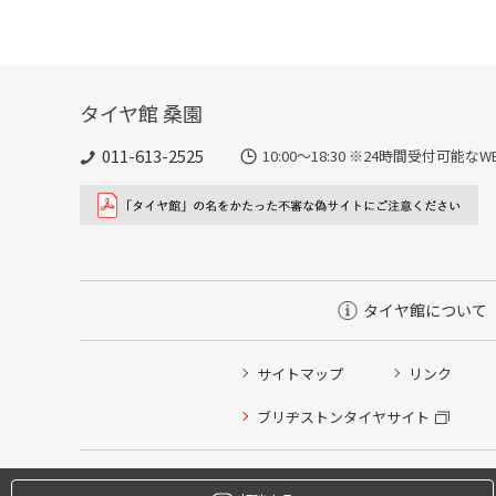
タイヤ館 桑園
011-613-2525
10:00～18:30 ※24時間受付可
タイヤ館について
サイトマップ
リンク
タイヤ点検・安全点検/タイヤ履き替え/オイル交換/その
ブリヂストンタイヤサイト
クローク契約会員専用タイヤ履き替え※タイヤ履き替えを
本日のタイヤ履き替え順番待ち予約 ※クローク契約会員