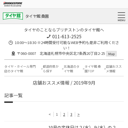
タイヤ館 桑園
タイヤのことならブリヂストンのタイヤ館へ
011-613-2525
10:00～18:30 ※24時間受付可能なWEB予約も是非ご利用くださ
い！
〒060-0007 北海道札幌市中央区北7条西20丁目2-25
Map
タイヤ・ホイール専門
都道府県か
北海道のタ
タイヤ館 桑
店舗おスス
店のタイヤ館
ら探す
イヤ館
園TOP
メ情報
店舗おススメ情報 / 2019年9月
記事一覧
<
1
2
3
>
10月の定休日は２(水）９(水）の２