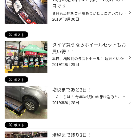
日です
９月も当店をご利用ありがとうございました。 １０月も宜しくお願いします。 増税前の９月は例年よりたくさんのお客様がご来店され、 冬タイヤをご購入して頂きました。 その際に作業予約をしていったお客様も多いため いつもより作業予約が既に埋まってきている為、 いつもより早めの予約をオスス...
2019年9月30日
タイヤ買うならホイールセットもお
買い得！！
本日、増税前のラストセール！ 週末という事もあってたくさんのお客様にご来店頂けました。 誠にありがとうございます。 スタッドレスタイヤの装着やご予約。。。。 最近特に多いのがホイールとのセット品。 当店では組込み済み、ﾎｲｰﾙﾊﾞﾗﾝｽ調整済みのお買い得品から 腐食に強いホイール、またデザイ...
2019年9月29日
増税まであと2日！
こんにちは！ 今年は9月中の駆け込みと、タイヤ交換予約の電話でここ一週間はバタバタしております 作業中の撮影もさっぱり出来ず・・・ 最後のタイヤ交換とバッテリー交換の２台だけパチリ 新品のスタッドトスタイヤは一皮剥かないと１００％の性能が発揮されません 自分の車で試したら５００kmを...
2019年9月28日
増税まで残り3日！