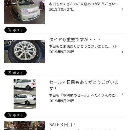
本日もたくさんのご来店ありがとうございました！ 増税間近という事もあり、 本当にたくさんのお客様がいらっしゃいました！ そんな桑園店、本日の作業は・・・ まずは、ポルテ！ タイヤ交換は自ら行うとの事ですので VRX2を組み込ませていただきました！ お車に取り付けられた際にはエアーチェック...
2019年9月27日
タイヤも重要ですが・・・
本日もご来店ありがとうございました。 引き続きＳＡＬＥも開催中です！！！ タイヤをお探しのお客様は冬タイヤをつんできて、 まだ使用できるかの確認をしに来ていただいてる方も多く見られます。 タイヤがまだ使用できるかの確認は無料ですので お気軽にご相談下さい。 また夏タイヤと冬タイヤで...
2019年9月26日
セール４日目もありがとうございま
す！
本日も『増税前のセール』へたくさんのご来店、誠にありがとうございます。 本日は夏タイヤでの走行もあと1ヶ月位というところでのパンクが相次いでのご来店。 パンクした状態での走行の為、タイヤが損傷し新品に交換。 タイヤの損傷を避ける為には日常の空気圧点検、パンク時は走行 しないことだ大...
2019年9月24日
SALE３日目！