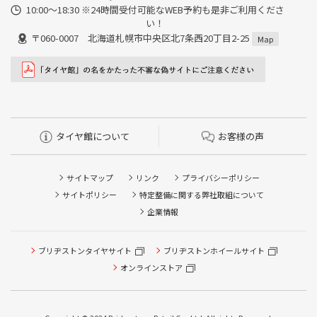
10:00～18:30 ※24時間受付可能なWEB予約も是非ご利用くださ
い！
〒060-0007 北海道札幌市中央区北7条西20丁目2-25
Map
タイヤ館について
お客様の声
サイトマップ
リンク
プライバシーポリシー
サイトポリシー
特定整備に関する弊社取組について
企業情報
タイヤ点検・安全点検/タイヤ履き替え/オイル交換/その他
ブリヂストンタイヤサイト
ブリヂストンホイールサイト
ピット作業の予約
オンラインストア
クローク契約会員専用タイヤ履き替え※タイヤ履き替えを
希望のクローク契約会員の方はこちらを選択ください