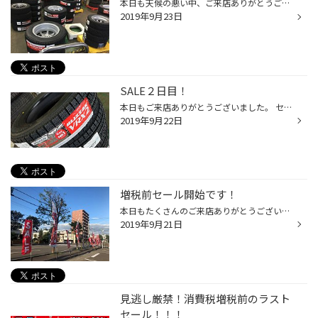
本日も天候の悪い中、ご来店ありがとうございました。 セール３日目もたくさんのご来店がありました！ ありがとうございます！ 昨日に引き続き増税前にご購入希望のお客様が多数来店されています 今年も人気はブリザック ＶＲＸ２ ですね！ さらにＳＵＶ、４ｘ４用冬タイヤ ＤＭ-Ｖ３ が今シーズン...
2019年9月23日
SALE２日目！
本日もご来店ありがとうございました。 セール２日目もたくさんのご来店がありました！ 大変ありがたく思います。 やはり増税前の影響もあり、例年よりも少し早めに冬タイヤを ご検討、ご購入のお客様が多い状態です。 今年も人気はブリザック ＶＲＸ２ ですね！ さらにＳＵＶ、４ｘ４用冬タイヤ Ｄ...
2019年9月22日
増税前セール開始です！
本日もたくさんのご来店ありがとうございました(⑅´□｀n ) タイトルにもある通り、本日より・・・ 『増税前の今がオススメ！タイヤSALE』 が始まりました！9月30日までの開催となりますので お早めにご来店下さい！ それでは本日の作業を紹介します(ﾟ∀ﾟ○) まずはスズキ SX4！ こちらは夏タイヤの交換...
2019年9月21日
見逃し厳禁！消費税増税前のラスト
セール！！！