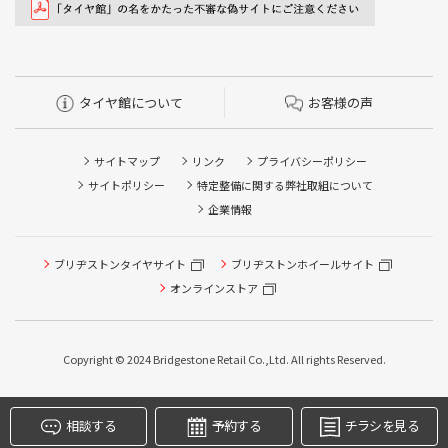
タイヤ館について
お客様の声
サイトマップ
リンク
プライバシーポリシー
サイトポリシー
特定整備に関する弊社取組について
企業情報
ブリヂストンタイヤサイト
ブリヂストンホイールサイト
タイヤ点検・安全点検/タイヤ履き替え/オイル交換/その他
ピット作業の予約
オンラインストア
クローク契約会員専用タイヤ履き替え※タイヤ履き替えを
希望のクローク契約会員の方はこちらを選択ください
Copyright © 2024 Bridgestone Retail Co.,Ltd. All rights Reserved.
本日のタイヤ履き替え順番待ち予約 ※クローク契約会員の
方はご利用いただけません
相談する
予約する
チラシを見る