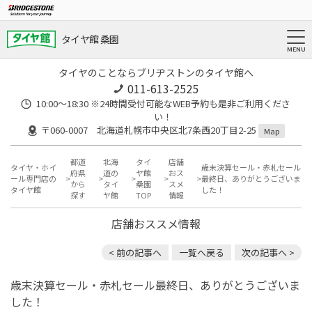
タイヤ館 桑園
タイヤのことならブリヂストンのタイヤ館へ
011-613-2525
10:00～18:30 ※24時間受付可能なWEB予約も是非ご利用くださ
い！
〒060-0007 北海道札幌市中央区北7条西20丁目2-25
Map
都道
北海
タイ
店舗
タイヤ・ホイ
歳末決算セール・赤札セール
府県
道の
ヤ館
おス
ール専門店の
最終日、ありがとうございま
から
タイ
桑園
スメ
タイヤ館
した！
探す
ヤ館
TOP
情報
店舗おススメ情報
< 前の記事へ
一覧へ戻る
次の記事へ >
歳末決算セール・赤札セール最終日、ありがとうございま
した！