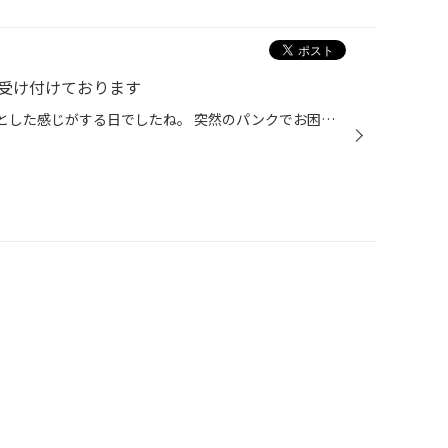
受け付けております
こんにちは 今日は1日少しじめっとした感じがする日でしたね。 突然のパンクでお困りのときはぜひ「タイヤ館」に ご来店下さい！ レッカーの搬送受け付けています！ タイヤがパンクしてしまって走行不能になって レッカーを呼んだ経験はありませんか？ タイヤ館ではレッカーで運ばれてきた車両のパ...