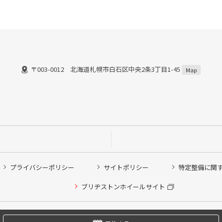
〒003-0012 北海道札幌市白石区中央2条3丁目1-45
）
Map
プライバシーポリシー
サイトポリシー
特定整備に関
他ピット作業の予約
ブリヂストンホイールサイト
希望のクローク契約会員の方はこちらを選択ください
の方はご利用いただけません
Copyright © 2024 Bridgestone Retail Co.,Ltd. All rights Reserved.