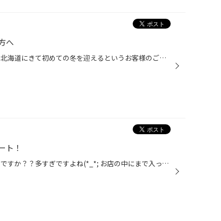
方へ
こんにちは！ 最近本州から転勤で北海道にきて初めての冬を迎えるというお客様のご来店が多いような・・・ 特に女性のお客様はいろいろな話を聞いてとても怖いと不安がられている方も これは脅しではないのですが生まれも育ちも北海道の私たちも怖いのですから 仕方ないですよね。 そこで北海道に住...
ート！
こんにちは！ 最近トンボ多くないですか？？多すぎですよね(*_*; お店の中にまで入ってきて、一人パニックでした(;^_^A それにしても夜中の地震、もうホントやめてほしいですよね(-_-メ) 思わずしつこい！！っといってしまいました… 早く安心して眠りたいものですね(-_-;) というわけで、本日はラウ...