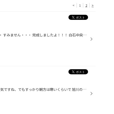
<
1
2
>
私、ブログ、サボってました・・・ すみません・・・ 完成しましたよ！！！ 白石中央店！！！！ まだ一部工事中ですがほぼ、完成致しました☆ お店の外側は茶色っぽい雰囲気に♪ 夜はこんな感じに☆ くっそ明るいＬＥＤ照明が照らしています！！ 待ち時間も快適にお過ごし頂ける様、ソファーを沢山揃...
こんにちは！ 今日は気持ちいい天気ですね、でもすっかり朝方は寒いくらいで 旭川の方の山では初雪！！ また秋は一瞬でさっていくんでしょうね・・・・・ 連日スタッドレスのご相談も多くなりご予約も徐々に増えて来ています！ というのもスタッドレスは慣らし運転が必要！ 早めの交換をおすすめし...