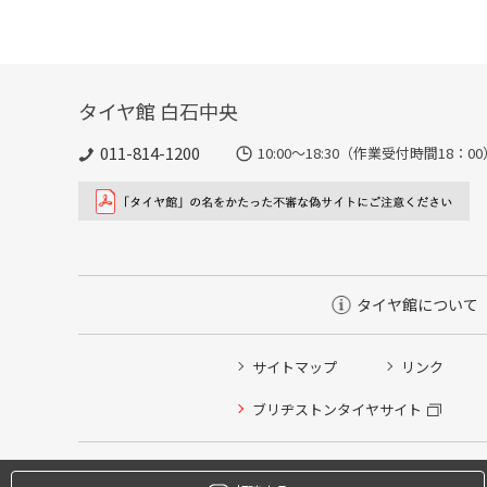
タイヤ館 白石中央
011-814-1200
10:00～18:30（作業受付時間18：00
タイヤ館について
サイトマップ
リンク
タイヤ点検・安全点検/タイヤ履き替え/オイル交換/その
ブリヂストンタイヤサイト
クローク契約会員専用タイヤ履き替え※タイヤ履き替えを
本日のタイヤ履き替え順番待ち予約 ※クローク契約会員