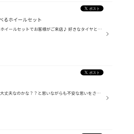
べるホイールセット
こんにちは！ 本日はスタッドレスホイールセットでお客様がご来店♪ 好きなタイヤと好きなホイールを組み合わせてお好みセットに(^^♪ お車がスイフトスポーツということでスポークタイプをチョイス★ カラーは黒がいい！！冬につかうから安いのある？？？ということで タイヤはもちろんVRX2！！そして...
こんにちは！ 余震がつづいてもう大丈夫なのかな？？と思いながらも不安な思いをされている方も まだ多いかと思います。 完全復旧にはまだ時間がかかるみたいですね・・・ わたしたちにできるのは2割の節電を目標に協力していくことです！ 当店も節電営業を続けております。 薄暗く感じるかもしれま...