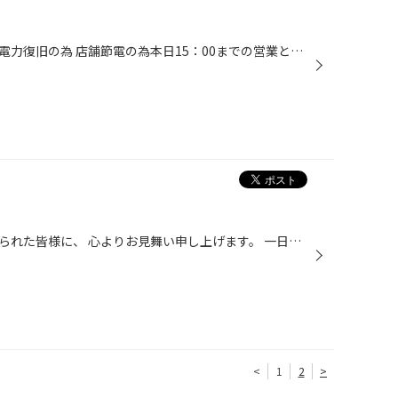
報道にもあります今現在一時的な電力復旧の為 店舗節電の為本日15：00までの営業とさせていただきます。 みなさまが少しでも早く通常生活に戻れますよう心よりお祈り申し上げます。 通常営業の際またスタッフ一同たくさんのご来店をお待ちしておりますので 宜しくお願い申し上げます。
このたびの地震による被害を受けられた皆様に、 心よりお見舞い申し上げます。 一日も早い復旧と皆様のご健康を心からお祈り申し上げます。 当店は、本日より営業を再開しております。 お車・タイヤに関してお困りの事がございましたら、 当店もしくは近隣のタイヤ館・コクピットへご相談ください。...
<
1
2
>