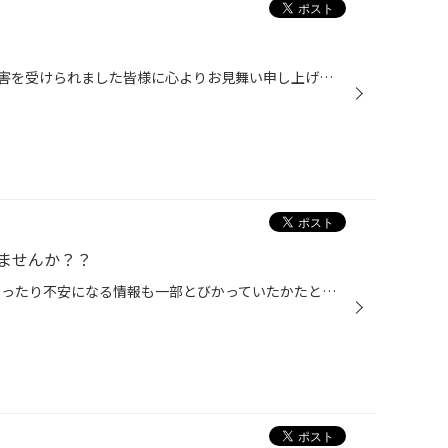
このたびの地震により、甚大な被害を受けられました皆様に心よりお見舞い申し上げます。 当店では当面の間、電力不足への対応の一環として、節電営業を行ってまいります。 これにより店内照明、外装照明、店内展示物の電源を一部消灯しております。 お客様にはご不便をおかけいたしますが、 ご理解...
ませんか？？
こんにちは！ 昨日もまだ余震があったり不安になる情報も一部とびかっていたかたと思います。 備えに越したことはないのですが・・・ 昨日もオイルランプがついてとりあえず補充できる？？とご来店されたかたもいらっしゃいます。 現状ではオイル交換もバッテリーの在庫もございます。 お気軽にご相...