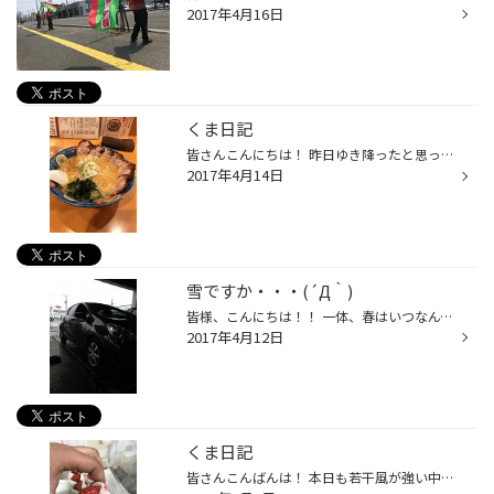
2017年4月16日
くま日記
皆さんこんにちは！ 昨日ゆき降ったと思ったら今日はあったかいですね～ ほんとなんなんでしょうか・・・ そんな昨日の寒空の中、ラーメン食べにいってきました！ じゃん てつやのラーメンです！ チャーシューがぶあつくてうまかった・・ 味噌ラーメン食べたんですけど 味噌も全然しょっぱくなくて...
2017年4月14日
雪ですか・・・(´Д｀)
皆様、こんにちは！！ 一体、春はいつなんですか・・・ 寒くて私は耐えられません(笑) さて本日は アクア様のエコピアNH100Cの新品タイヤ クマちゃんと一緒に！！ Nワゴン様のﾚｸﾞﾉ・レジェーラ新品交換です。 ありがとうございます！ タイヤ交換の予約状況ですが 土曜・日曜日は、埋まっている状況...
2017年4月12日
くま日記
皆さんこんばんは！ 本日も若干風が強い中ご来店ありがとうございます！！ 今日はうれしいことが！ お客様から大福堂の大福を差し入れで頂いちゃいました！！ O様ありがとうございます！ なまらおいしかったです！ 大福食べて元気が出たので 明日からも頑張りますので、皆様のご来店お待ちしてます！！