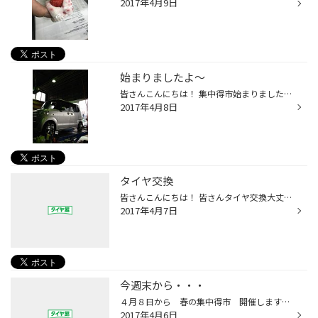
2017年4月9日
始まりましたよ～
皆さんこんにちは！ 集中得市始まりましたよ～ 朝から沢山のご来店ありがとうございます！ N－BOX様のアライメント かなり昔のビートル！ 渋いですね！！かっこいい！ 今日から23日まで開催しておりますので ご来店お待ちしております！！ 僕とタイヤの話からたわいない会話もしに来てください（笑）
2017年4月8日
タイヤ交換
皆さんこんにちは！ 皆さんタイヤ交換大丈夫ですか？？ これから交換しようかな～とお考えのかた！！ お早めにご予約しないとドンドン予約がうまってしまいます～ なのでご予約はおはやめに！！ あ、それと明日から集中得市になります。 6月から値上げになりますので、その前のこのお買い得な期間に...
2017年4月7日
今週末から・・・
４月８日から 春の集中得市 開催します！ 期間は ２３日（日）までの １６日間！ お客様に合ったタイヤを「ちゃんと」お選びしますよ♪ 安全で快適なカーライフを応援するスタッフ勢ぞろい！ まずはご来店お待ちしております！！
2017年4月6日