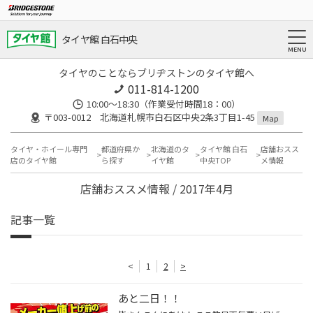
タイヤ館 白石中央
タイヤのことならブリヂストンのタイヤ館へ
011-814-1200
10:00～18:30（作業受付時間18：00）
〒003-0012 北海道札幌市白石区中央2条3丁目1-45
Map
タイヤ・ホイール専門
都道府県か
北海道のタ
タイヤ館 白石
店舗おスス
店のタイヤ館
ら探す
イヤ館
中央TOP
メ情報
店舗おススメ情報 / 2017年4月
記事一覧
<
1
2
>
あと二日！！