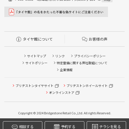
タイヤ館について
お客様の声
サイトマップ
リンク
プライバシーポリシー
サイトポリシー
特定整備に関する弊社取組について
企業情報
タイヤ点検・安全点検/タイヤ履き替え/オイル交換/その他
ピット作業の予約
ブリヂストンタイヤサイト
ブリヂストンホイールサイト
オンラインストア
クローク契約会員専用タイヤ履き替え※タイヤ履き替えを
希望のクローク契約会員の方はこちらを選択ください
本日のタイヤ履き替え順番待ち予約 ※クローク契約会員の
Copyright © 2024 Bridgestone Retail Co.,Ltd. All rights Reserved.
方はご利用いただけません
相談する
予約する
チラシを見る