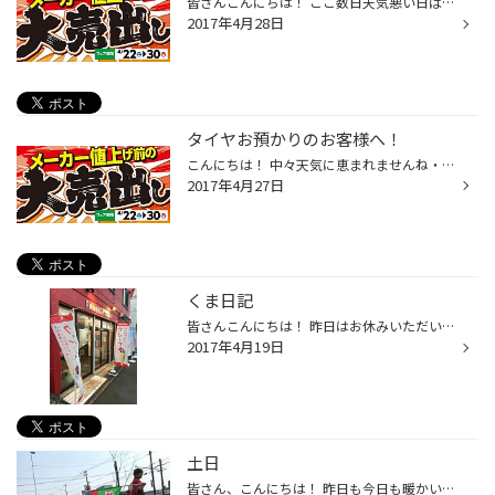
皆さんこんにちは！ ここ数日天気悪い日ばかりですね～ そんな中ご来店してくださるお客様ありがとうございます！！ さて連日開催している集中得市もあと二日ですよ～ 6月に夏タイヤが値上げになりますので タイヤを変えようかなと思っている方 このお得な期間に是非ご来店ください！！
2017年4月28日
タイヤお預かりのお客様へ！
こんにちは！ 中々天気に恵まれませんね・・・ タイヤお預かりのお客様！ 別倉庫に預けているため、倉庫のG・W 休業日の為 明日28日以降にお電話頂いたお客様は 倉庫から届くのは5月8日頃になります。 ご不便をお掛け致しますが ご了承ください<(_ _)> 週末の予約状況はｲｯﾊﾟｲですが 当日の受付はし...
2017年4月27日
くま日記
皆さんこんにちは！ 昨日はお休みいただいたのでまたワインを買いに 余市までいってきました～ その道中でなんともおいしそうなクレープ屋さんがあったので紹介します！ はい フルーツプラネットさんです。 クレープやジェラート、ジュースなどがあったのですが 今回はクレープを頂きました。 バナ...
2017年4月19日
土日
皆さん、こんにちは！ 昨日も今日も暖かいし天気いいですよね！ そんな天気がいい中、当店は売り出し真っ只中です！！ もちろん、タイヤ交換も受け付けているので そろそろ交換かなーと思っていた方は、 まずお電話ください！！ あと当店ではサビ止めを実施しております。 大切なお車の下回りを守る...