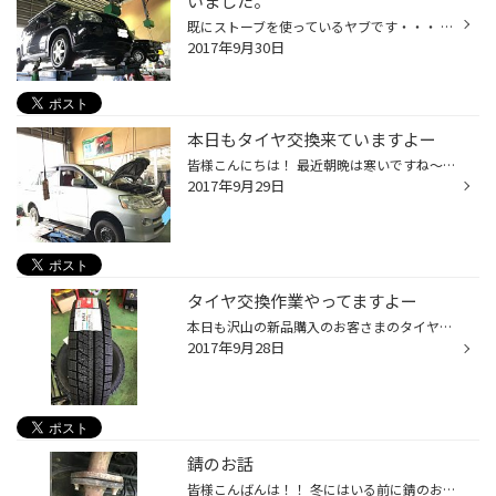
いました。
既にストーブを使っているヤブです・・・ 9月も沢山のご来店ありがとうございました。(^^♪ 本日もタイヤ交換のお客様が沢山ご来店 頂きました(^^♪ ジェミニ様 大切に乗られててカッコイイですね♬ 写真が追い付かず・・・ スタッドレスのお見積もりだけでも大歓迎です！！ お車の下廻りのサビ止めも...
2017年9月30日
本日もタイヤ交換来ていますよー
皆様こんにちは！ 最近朝晩は寒いですね～～ もうそろそろストーブを出そうかなと考えてるくまがいでした さて昨日に引き続きタイヤ交換のお客様が来店されています！！ ノアのお客様でした～ 今日もタイヤ交換のご予約の電話を沢山いただいたので 早めにご予約いただかないとタイヤを取り付けるの...
2017年9月29日
タイヤ交換作業やってますよー
本日も沢山の新品購入のお客さまのタイヤ交換で元気に作業していますよ～ まだ早いなんて思う方逆ですよ！タイヤは慣らしで一皮剥いたほうが 性能が１００％セント発揮されるんですよ、本日のお客さまもひと月６００ｋｍ位しか 乗られないお客様でしたので本番の時期を考えての作業でした、 皆様も...
2017年9月28日
錆のお話
皆様こんばんは！！ 冬にはいる前に錆のお話です。 北海道の冬は融雪剤が沢山撒かれているのはご存知でしょうか？ 融雪剤や、潮風はお車の下廻りの天敵です！ それらを浴びてしまうとどんどんどんどん錆びてしまいます・・・ こんなふうに徐々に錆びてしまい最終的には マフラーが落ちてしまいます...