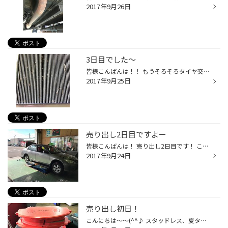
2017年9月26日
3日目でした～
皆様こんばんは！！ もうそろそろタイヤ交換の時期ですねぇ～～ 去年は10月15日ぐらいから5時間待ちの状態でしたので それを見越して今年は早めに交換した方がいいかもしれないですよ～ さて今日はエアコンフィルターですよー これはエアコンのゴミなどを取ってくれるフィルターになるのですが 結構...
2017年9月25日
売り出し2日目ですよー
皆様こんばんは！ 売り出し2日目です！ この機会にタイヤ交換どうでしょう？？ そんな中新品の入れ替え作業がはいりました～～～ シビック様のタイヤ交換です！ VRXをご購入していただきました。 今のタイヤで滑るなぁとかんじたら交換時期かもしれませんので 是非一度ご来店ください♪ 無料で点検致...
2017年9月24日
売り出し初日！
こんにちは～～(^^♪ スタッドレス、夏タイヤ在庫処分売り出し1日目です！！ 沢山のご来店ご成約有難うございます！！ そんな売り出し最中ですが作業も色々やっておりますよ~！ まずは S2000様のブレーキパッド交換です！十勝サーキットで走行されているお客様で消耗してきたので 交換となりました、...