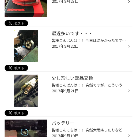
2017年9月23日
最近多いです・・・
皆様こんばんは！！ 今日は温かかったですね。 もうちょっと涼しかったらちょうどいいんだけどなぁ と思う今日この頃でした。 さて今日はまたまたブレーキ交換のお客様です。 今日のお客様はパッドを取り付ける部分が結構錆びていたので 錆を落としております。 錆を落として、パッドも交換して後は...
2017年9月22日
少し珍しい部品交換
皆様こんばんは！！ 突然ですが、こういう部分見たことありますか？ これはプラグという部品です。 簡単に言うとエンジン内で点火する部品です。 これが劣化していくと、エンジンのかかりが悪くなったり 燃費が悪くなる原因の一つですね。 この部品はメーカーでは10万キロに一回ぐらいの 交換と言っ...
2017年9月21日
バッテリー
皆様こんにちは！！ 突然大雨降ったりなど、忙しい天気ですね・・ 季節の変わり目ということもあるので、 体調崩さないように気を付けてくださいね さて、今日はバッテリーのお話です。 皆様のバッテリーからこの様な青白い粉上のようなものは 出ていませんか? これはサルフェ―ションといってバッテ...
2017年9月19日