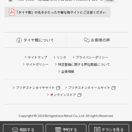
タイヤ館について
お客様の声
サイトマップ
リンク
プライバシーポリシー
サイトポリシー
特定整備に関する弊社取組について
企業情報
タイヤ点検・安全点検/タイヤ履き替え/オイル交換/その他
ピット作業の予約
ブリヂストンタイヤサイト
ブリヂストンホイールサイト
オンラインストア
クローク契約会員専用タイヤ履き替え※タイヤ履き替えを
希望のクローク契約会員の方はこちらを選択ください
本日のタイヤ履き替え順番待ち予約 ※クローク契約会員の
Copyright © 2024 Bridgestone Retail Co.,Ltd. All rights Reserved.
方はご利用いただけません
相談する
予約する
チラシを見る