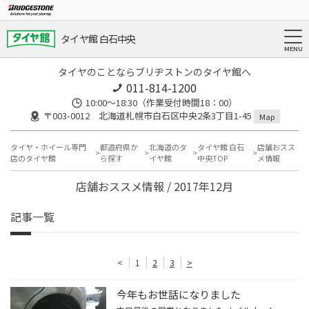
タイヤ館 白石中央
タイヤのことならブリヂストンのタイヤ館へ
011-814-1200
10:00～18:30（作業受付時間18：00）
〒003-0012 北海道札幌市白石区中央2条3丁目1-45
Map
タイヤ・ホイール専門
都道府県か
北海道のタ
タイヤ館 白石
店舗おスス
店のタイヤ館
ら探す
イヤ館
中央TOP
メ情報
店舗おススメ情報 / 2017年12月
記事一覧
<
1
2
3
>
今年もお世話になりました