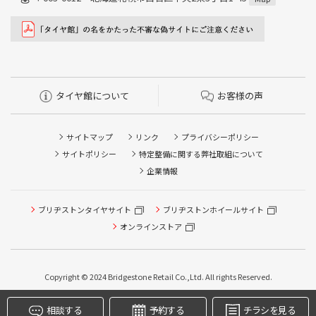
タイヤ館について
お客様の声
サイトマップ
リンク
プライバシーポリシー
サイトポリシー
特定整備に関する弊社取組について
企業情報
タイヤ点検・安全点検/タイヤ履き替え/オイル交換/その他
ピット作業の予約
ブリヂストンタイヤサイト
ブリヂストンホイールサイト
オンラインストア
クローク契約会員専用タイヤ履き替え※タイヤ履き替えを
希望のクローク契約会員の方はこちらを選択ください
本日のタイヤ履き替え順番待ち予約 ※クローク契約会員の
Copyright © 2024 Bridgestone Retail Co.,Ltd. All rights Reserved.
方はご利用いただけません
相談する
予約する
チラシを見る