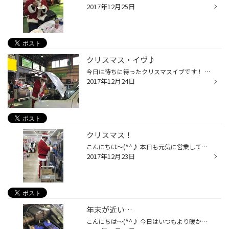
2017年12月25日
クリスマス・イヴ♪
今日は待ちに待ったクリスマスイブです！ 皆様楽しくお過ごしでしょうか？お買い物やチキン！！僕はお昼に2本も頂きました笑 当店は今日もサンタさんがいますよ？？？プレゼントの配達は大丈夫なのかな？？ クーラント交換中のジムニー様です。 サンタさんは普段トナカイに乗っているのでエンジンが...
2017年12月24日
クリスマス！
こんにちは～(^^♪ 本日も元気に営業しております 明日からクリスマスですね～皆様ご予定はどうでしょうか？ 当店にもサンタさんが来ております～！！ 月末が近いのでサンタさんに在庫取りを手伝って貰いました サンタさんありがとう！！ 在庫の方はサンタさんに任せて僕らは 寒い日には欠かせないス...
2017年12月23日
年末が近い…
こんにちは～(^^♪ 今日はいつもより暖かい日でしたね～ 年末に向けてお車にメンテナンスはお済みでしょうか？？ 本日も沢山ご来店有難う御座います 寒い日にエンジンのかかりが気になるお客様がご来店！ 点検の結果は注意状態でしたが冷え込んでくると突然エンジンが掛からなくなる 方が多い季節で...