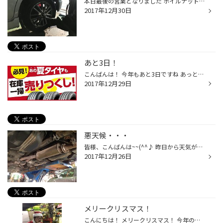
本日最後の営業となりました ホイルナットの交換です！ホイルを締め付けしている大切な部品です サビが出ていると思ったら早めに交換した方が良いですよ～ 本日も沢山のご来店有難う御座います！ 今年１年地域の皆様のは大変お世話になり ありがとう御座いました来年度も元気に営業してまいりますの...
2017年12月30日
あと3日！
こんばんは！ 今年もあと3日ですね あっという間だった・・ 今年はあと3日ですが 当店の営業はあと2日です さらに言えば夏タイヤがとっってもお得な在庫処分セールは 今日までとなっております！ 来年は夏タイヤ変えないとなぁと思っていた方は 是非ともご来店下さい！！ お待ちしております！ タグ...
2017年12月29日
悪天候・・・
皆様、こんばんは~~(^^♪ 昨日から天気が悪く・・ ちょっと北の方に走ったら ホワイトアウト・・・('Д') 今日もあまり良い天気ではないので お出掛けの際にはお気を付けくださいね!(^^)! 本日の作業は防錆コーティングです！！ 年末、帰省されると思いますが 海岸線を通る方には、 海水など潮風でサ...
2017年12月26日
メリークリスマス！
こんにちは！ メリークリスマス！ 今年のクリスマスは天気が荒れていますね～ お出かけの際はお気お付けて下さい！！！ さて今日もサンタさんが来ています なんとお客様からの差し入れのケーキを食べています！ これを活力に配達頑張るそうです（笑） 我々もサンタさんのように頑張りましょう。 バ...