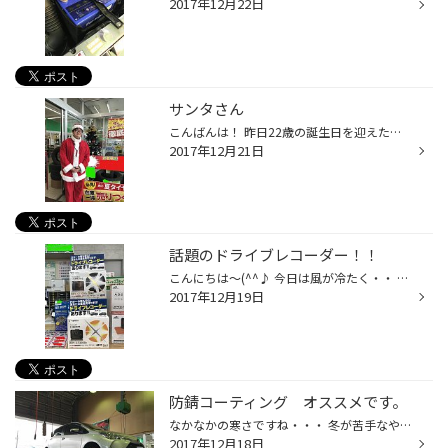
2017年12月22日
サンタさん
こんばんは！ 昨日22歳の誕生日を迎えたくまがいです。 今年ももう少しですね。 今年の残り悔いのないように過ごしてください！ 突然ですが皆様タイヤ交換の際夏タイヤをそろそろ変えた方がいいなど 言われませんでしたか？？ そんな皆様に朗報です！！ 当店では只今夏タイヤの在庫処分セールを実施...
2017年12月21日
話題のドライブレコーダー！！
こんにちは～(^^♪ 今日は風が冷たく・・ 年末前なので体調にはお気を付けくださいねぇ。 最近 話題のドライブレコーダーが やっと入荷しました！！ お問い合わせが多いのでご検討中のお客様は お早めにご連絡下さいね♪ うちの くまはどこかでオムライスを食べているみたいなので 見かけたらお声を掛...
2017年12月19日
防錆コーティング オススメです。
なかなかの寒さですね・・・ 冬が苦手なやぶです。。。 本日の作業は、ヴィッツ様の下廻りサビ止めコーティング 施工時間も20分程度ですよ～ レガシィ様の新品タイヤセット 偏摩耗気味でしたので アライメント調整も、行いました。 せっかく新品タイヤを履いても 車軸がズレているとタイヤの外側や...
2017年12月18日