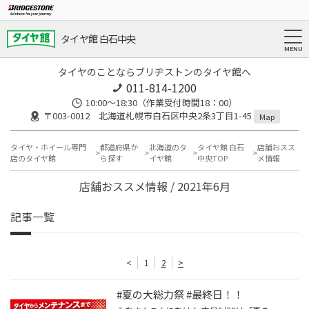
タイヤ館 白石中央
タイヤのことならブリヂストンのタイヤ館へ
011-814-1200
10:00～18:30（作業受付時間18：00）
〒003-0012 北海道札幌市白石区中央2条3丁目1-45
Map
タイヤ・ホイール専門
都道府県か
北海道のタ
タイヤ館 白石
店舗おスス
店のタイヤ館
ら探す
イヤ館
中央TOP
メ情報
店舗おススメ情報 / 2021年6月
記事一覧
<
1
2
>
#夏の大総力祭 #最終日！！