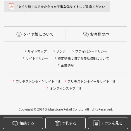
タイヤ館について
お客様の声
サイトマップ
リンク
プライバシーポリシー
サイトポリシー
特定整備に関する弊社取組について
企業情報
タイヤ点検・安全点検/タイヤ履き替え/オイル交換/その他
ピット作業の予約
ブリヂストンタイヤサイト
ブリヂストンホイールサイト
オンラインストア
クローク契約会員専用タイヤ履き替え※タイヤ履き替えを
希望のクローク契約会員の方はこちらを選択ください
本日のタイヤ履き替え順番待ち予約 ※クローク契約会員の
Copyright © 2024 Bridgestone Retail Co.,Ltd. All rights Reserved.
方はご利用いただけません
相談する
予約する
チラシを見る