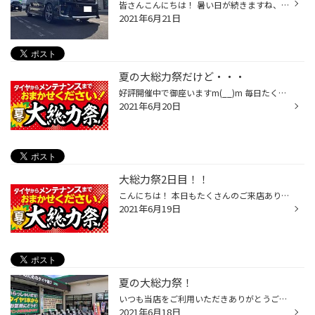
皆さんこんにちは！ 暑い日が続きますね、、、体調には気を付けて元気に営業しております(*´з`) さてさて、前回ご紹介させていて頂きました、85系VOXYの「ローダウン編～取付前まで」になります！ こちらのお客様ケツ(リア)上がりの車高をなんとかしたい！とのご相談から始まりました。 ↓取付前純正...
2021年6月21日
夏の大総力祭だけど・・・
好評開催中で御座いますm(__)m 毎日たくさんのお客様にお越しいただき誠に有難う御座いますm(__)m 当店では新型コロナウィルス感染対策の為、従業員のマスクの着用や お車の入出庫の際には手の消毒をしていたりと お客様が安心してご来店頂ける環境作りをさせて頂いております。 さてさて、皆様、お...
2021年6月20日
大総力祭2日目！！
こんにちは！ 本日もたくさんのご来店ありがとうございます☆ 夏タイヤのご相談、ホイールセットのご相談などなどまだまだお得にGETできる お買い得セールとなっております♪ 残り僅かとなってきておりますが冬タイヤの在庫処分セールもご好評いただきありがとうございます！ ぜひご検討中の方はお気...
2021年6月19日
夏の大総力祭！
いつも当店をご利用いただきありがとうございます。 いよいよ本日『夏の大総力祭』がはじまりました！ お手頃価格のタイヤはもちろん、ホイールセットもお得になっております。 この時期は、メンテナンス商品もオススメです。 エンジンオイル・バッテリー・エアコンフィルター・エアコンガス等、こ...
2021年6月18日