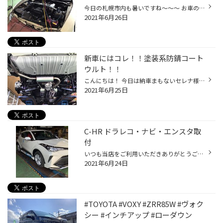
今日の札幌市内も暑いですね～～～ お車のエアコンのスイッチに手を伸ばし、ポチっ。。。 ぬ、ぬるい・・・・・ 冷えない・・・ なーんて事になっていませんか？！ そうなるとエアコンのガス圧が低下している可能性があります！！ ※他、故障も考えられます。 まずは当店でガス圧点検しませんか(*^^*...
2021年6月26日
新車にはコレ！！塗装系防錆コート
ウルト！！
こんにちは！ 今日は納車まもないセレナ様御依頼分のウルト施工をご紹介！ もちろん納車時にシャシブラックなどの塗装系の防錆加工されているかたも多いとおもいますが 見落としがちなのがマフラー施工( ﾟДﾟ) 錆止めやっている＝マフラー施工してるわけじゃないんです！！！ ぜひご注意ください！ ...
2021年6月25日
C-HR ドラレコ・ナビ・エンスタ取
付
いつも当店をご利用いただきありがとうございます。 本日は、新車C-HRの『ドライブレコーダー』『ナビ』『エンジスターター』の取付です。 ドライブレコーダーは煽り運転にも考慮し『２カメラ』モデルをチョイス。 ナビはパイオニア『楽ナビ』の新商品。 エンジンスターターはプッシュスタート対応...
2021年6月24日
#TOYOTA #VOXY #ZRR85W #ヴォク
シー #インチアップ #ローダウン