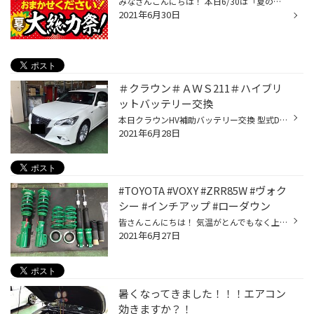
みなさんこんにちは！ 本日6/30は「夏の大総力祭」最終日となっております('ω') 毎日沢山のお客様ご来店ありがとうございます<(_ _)> アルミホイールからタイヤ、メンテナンス商品もお得な価格の物が盛りだくさんですよ(*‘ω‘ *) 今日までとなっておりますので、タイヤ大丈夫かなぁ？とご不安な方是...
2021年6月30日
＃クラウン＃ＡＷＳ211＃ハイブリ
ットバッテリー交換
本日クラウンHV補助バッテリー交換 型式DAA-AWS211 商品はパナソニックカオス S55B24L/HV トランク内の為なかなか点検といっても車検時や定期的に点検に出してなければ気づかない・・ これからのシーズンエアコン使用も増え3年ごとのバッテリー交換は必須です ぜひキニナル方は夏本番のこの時期一度...
2021年6月28日
#TOYOTA #VOXY #ZRR85W #ヴォク
シー #インチアップ #ローダウン
皆さんこんにちは！ 気温がとんでもなく上がって、夏バテ気味な石川です(^^; 普段は缶チューハイ派ですが、こんな日はビールでスカッとしたくなります、、、笑 さて、前回に引き続き85系VOXYのローダウンインチアップご紹介いたします！！ 今回は、「車高調取付～」編になります＼(^o^)／ 取付させ...
2021年6月27日
暑くなってきました！！！エアコン
効きますか？！