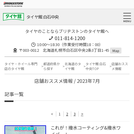
タイヤ館 白石中央
タイヤのことならブリヂストンのタイヤ館へ
011-814-1200
10:00～18:30（作業受付時間18：00）
〒003-0012 北海道札幌市白石区中央2条3丁目1-45
Map
タイヤ・ホイール専門
都道府県か
北海道のタ
タイヤ館 白石
店舗おスス
店のタイヤ館
ら探す
イヤ館
中央TOP
メ情報
店舗おススメ情報 / 2023年7月
記事一覧
<
1
2
3
>
これが！撥水コーティング&撥水ワ