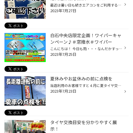
最近は暑い日も続きエアコンをご利用するお客様も多いのではないでしょうか？ むしろ使わないと耐えられないくらいの暑さですよね。 ところがいざ使用してみると「風が冷たくない」「風量が弱い」 「臭いが気になる」なんていうケースも増えてきています。 ただ一口にエアコンの不具合と言っても色...
2023年7月27日
白石中央店限定企画！ワイパーキャ
ンペーン♪＃窓撥水＃ワイパー
こんにちは！ 今日も雨・・・なんだかすっきりしない天気がつづきそうですね さて最近人気の窓撥水コーティングですが手軽にできる！でも自分ではちょっと・・・ という方そしてワイパーも本来1年以上お使いの場合ゴムが痛んできてしまうので 拭き取りムラや滑りが悪いくなると窓に傷がついてきてし...
2023年7月25日
夏休みやお盆休みの前に点検を
当店利用のお客様ですと４月に夏タイヤ交換をされる方が多いのが現状です。 そして冬タイヤに交換するのは大体１０月から１１月。 ７月８月は夏タイヤ交換をしてから次の冬タイヤ交換まで半分ほど経過した事になります。 今後はお盆の時期も来て長距離を乗る方も増えると思いますのでこの時期に 今...
2023年7月23日
タイヤ交換目安を分かりやすく展
示！