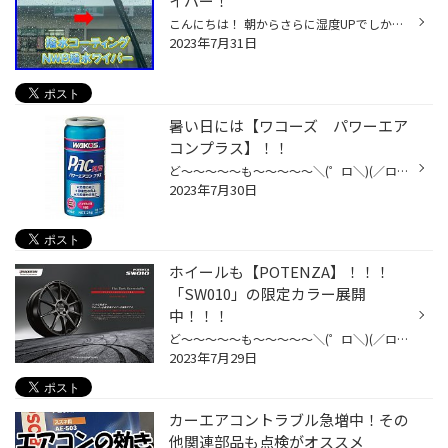
イパー！
こんにちは！ 朝からさらに湿度UPでしかもこのどんより天気・・・ この時期特に人気のお問合せも多い窓撥水コーティング！ 車種により施工できないもののありますがこの撥水はやめられないのです！！ 実際今日の朝私の車で試したものがコレ！（↓関連動画） 滑りもそうですが虫や汚れも取れやすくと...
2023年7月31日
暑い日には【ワコーズ パワーエア
コンプラス】！！
ど～～～～～も～～～～～＼(゜ロ＼)(／ロ゜)／ 今日も暑いですね～(;^_^A 北海道の夏も３０℃超えは当たり前！！ そんな夏にピッタリの商品をご紹介～～(^O^)／ コチラ【ワコーズ パワーエアコンプラス】でございます！！ ・冷えるまでに時間がかかる ・エアコンをつけると、エンジンのパワーダウン...
2023年7月30日
ホイールも【POTENZA】！！！
「SW010」の限定カラー展開
中！！！
ど～～～～～も～～～～～＼(゜ロ＼)(／ロ゜)／ 暑い日が続きますね・・・(;^_^A 連日の３０℃超えはカラダにキマス・・・(;´Д｀) そんな今日は「ホイール」の話題をしようかと・・・ 【POTENZA（ポテンザ）】といえば、 スポーツタイヤのイメージがあると思いますが、 実はホイールの「ブランド」と...
2023年7月29日
カーエアコントラブル急増中！その
他関連部品も点検がオススメ