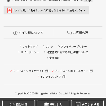
タイヤ館について
お客様の声
サイトマップ
リンク
プライバシーポリシー
サイトポリシー
特定整備に関する弊社取組について
企業情報
タイヤ点検・安全点検/タイヤ履き替え/オイル交換/その他
ブリヂストンタイヤサイト
ブリヂストンホイールサイト
ピット作業の予約
オンラインストア
クローク契約会員専用タイヤ履き替え※タイヤ履き替えを
希望のクローク契約会員の方はこちらを選択ください
本日のタイヤ履き替え順番待ち予約 ※クローク契約会員の
Copyright © 2024 Bridgestone Retail Co.,Ltd. All rights Reserved.
方はご利用いただけません
相談する
予約する
チラシを見る