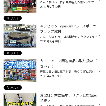
こんにちは～、白石中央新人の佐々木です！ 今回はタイヤ交換目安の展示を改めてご紹介していきます＾＾ タイヤの交換目安ってわからないですよね... 僕もこの会社に入社するまでは知りませんでした笑 ですが！ 当店では写真のように新品から交換目安のタイヤを展示 しており、パネルには劣化が進む...
2023年7月22日
＃シビックTypeR＃FK8 スポーツ
フラップ取付！
こんにちは！ 今日はお問合せいただいてましたシビックTypeR FK8買ったばかりの新車♪ スポーツフラップのお取付をさせて頂きました！ 純正のクリップと付属のクリップでお取付けOK！カラーは赤と黒の展開！ 飛び石などの傷防止もそうですが見た目のやはりあるとなしではちがいますね♪ さりげないの...
2023年7月20日
カーエアコン関連商品お取り扱いご
ざいます！
天気の良い日は気温が高く暑くて 逆に悪い日は必ずと言ってよいほど 雨が重なり湿度が上がり蒸し暑く 涼しい日が訪れない札幌ですね、、、 そこでです皆様♪！ 来月になるとお盆休みもありお車で遠出なんて方も 多いのでは無いでしょうか？？ そこで活躍するのが！！！ カーエアコンですね♪ 臭いを抑...
2023年7月17日
お出掛け前に簡単、サクッと空気圧
点検♪
こんにちは～、白石中央新人の佐々木です！ 今回は空気圧点検のご案内でございます(^^♪ ここ最近は雨でしたが... これからは晴れていく日が続いていくと！ お出掛けしたくなりますよね....？ 花火大会や音楽フェス、車で旅行には最高の季節ですね♪ そんなお出掛けをする前にして頂きたいのが空気圧...