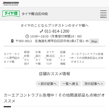
タイヤ館 白石中央
タイヤのことならブリヂストンのタイヤ館へ
011-814-1200
10:00～18:30（作業受付時間18：00）
〒003-0012 北海道札幌市白石区中央2条3丁目1-45
Map
都道
北海
タイヤ
店舗
タイヤ・ホイ
カーエアコントラブル急増
府県
道の
館 白石
おス
ール専門店の
中！その他関連部品も点検
から
タイ
中央
スメ
タイヤ館
がオススメ
探す
ヤ館
TOP
情報
店舗おススメ情報
< 前の記事へ
一覧へ戻る
次の記事へ >
カーエアコントラブル急増中！その他関連部品も点検がオ
ススメ