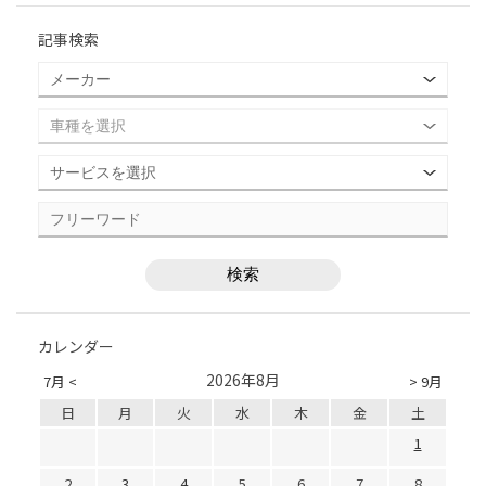
記事検索
カレンダー
2026年8月
7月 <
> 9月
日
月
火
水
木
金
土
1
2
3
4
5
6
7
8