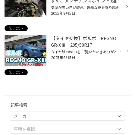
すめ、メンテナンスポイント3選！
気温が高い日が続き、過酷な夏を乗り越えたお車も実は疲れが溜まっています。 そのお車の疲れをとりつつ、秋の行楽シーズンを快適に過ごす為の 『おすすめカーメンテナンス』をご紹介いたします！ 【オススメ秋前メンテナンス3選！】 ■ バッテリー点検・交換 季節の変わり目はバッテリーの調子が悪...
2025年9月5日
【タイヤ交換】ボルボ REGNO
GR-XⅢ 205/50R17
タイヤ館のWEBを ご覧いただきありがとうございます ♬ 今回は近隣直営店タイヤ館にて承りましたタイヤ作業のご紹介です！ WEBへの投稿をご快諾頂きましたお客様大変ありがとうございます！ 本日はボルボのおクルマの タイヤ交換をご紹介いたします ！ ☆ ☆ ☆ タイヤサイズは、205/50R17 です。 タイ...
2025年9月5日
記事検索