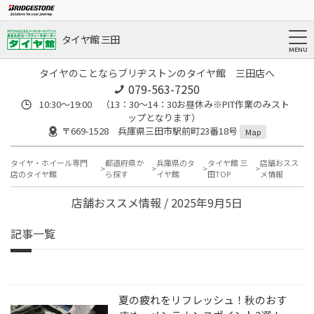
タイヤ館 三田
タイヤのことならブリヂストンのタイヤ館 三田店へ
079-563-7250
10:30～19:00 （13：30～14：30お昼休み※PIT作業のみスト
ップとなります）
〒669-1528 兵庫県三田市駅前町23番18号
Map
タイヤ・ホイール専門
都道府県か
兵庫県のタ
タイヤ館 三
店舗おスス
店のタイヤ館
ら探す
イヤ館
田TOP
メ情報
店舗おススメ情報 / 2025年9月5日
記事一覧
夏の疲れをリフレッシュ！秋のおす