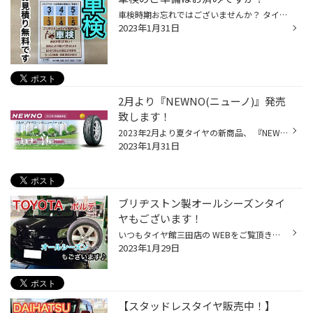
車検時期お忘れではございませんか？ タイヤ館三田では車検の事前点検&お見積り無料で行っております！ 一ヶ月前から受けれますのでお気軽にご相談ください^_^ 車検についてのご相談は 079-563-7250 タイヤ館三田まで 車検の無料事前点検のご予約はコチラ タイヤ館三田は、 三田市駅前町の 牛丼の松...
2023年1月31日
2月より『NEWNO(ニューノ)』発売
致します！
2023年2月より夏タイヤの新商品、 『NEWNO(ニューノ)』が発売されます！！ NEWNO(ニューノ)は、従来品のネクストリーに比べて ◎ 雨の日の安全性能が進化 設置形状の適正化とシリカ配合ゴムの採用により、 ウェットブレーキ性能が向上→8％短縮 ◎ 高いライフ性能で経済性が向上 ブリヂストンの独⾃技...
2023年1月31日
ブリヂストン製オールシーズンタイ
ヤもございます！
いつもタイヤ館三田店の WEBをご覧頂きありがとうございます♪ 突然の雪にも安心！ ブリヂストンオールシーズンタイヤ マルチウェザー 175/70R14 を装着させて頂きました！ タイヤを車体に取り付けする前に オススメ！ ハブ防錆作業をさせて 頂きました♪ 冬場は特に 滑り止め防止剤等で 錆がついてし...
2023年1月29日
【スタッドレスタイヤ販売中！】