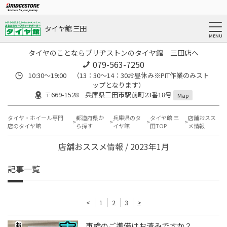
タイヤ館 三田
タイヤのことならブリヂストンのタイヤ館 三田店へ
079-563-7250
10:30～19:00 （13：30～14：30お昼休み※PIT作業のみスト
ップとなります）
〒669-1528 兵庫県三田市駅前町23番18号
Map
タイヤ・ホイール専門
都道府県か
兵庫県のタ
タイヤ館 三
店舗おスス
店のタイヤ館
ら探す
イヤ館
田TOP
メ情報
店舗おススメ情報 / 2023年1月
記事一覧
<
1
2
3
>
車検のご準備はお済みですか？