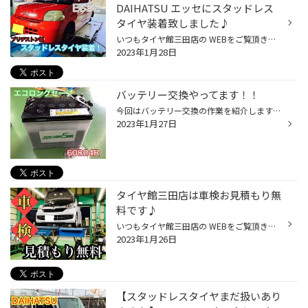
DAIHATSU エッセにスタッドレス
タイヤ装着致しました♪
いつもタイヤ館三田店の WEBをご覧頂きありがとうございます♪ スタッドレスタイヤ新品は 慣らし走行も重要です！！ ブリヂストンスタッドレスタイヤ アイスパートナー2 145/80R12 タイヤを車体に取り付けする前に オススメ！ ハブ防錆作業をさせて 頂きました♪ 冬場は特に 滑り止め防止剤等で 錆が...
2023年1月28日
バッテリー交換やってます！！
今回はバッテリー交換の作業を紹介します！ 装着するバッテリーはエコロングセーブの60B24Rというサイズになります。 バッテリー交換前の写真です。 次は取り外しているところです。 ここで注目してほしいのがバッテリーの端子の周りに付着している粉です。 写真の端子には青い粉が出ています。バッ...
2023年1月27日
タイヤ館三田店は車検お見積もり無
料です♪
いつもタイヤ館三田店の WEBをご覧頂きありがとうございます♪ タイヤ館三田では、 車検のお見積もりも無料で行っております。 車検は一ヶ月前から受けることができますので、 事前点検もどしどしお待ちしております^_^ 車検についてのご相談は 079-563-7250 タイヤ館三田まで！ 車検の事前点検のご...
2023年1月26日
【スタッドレスタイヤまだ扱いあり