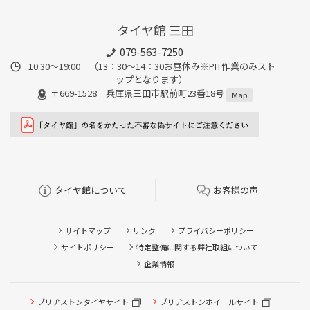
タイヤ館 三田
079-563-7250
10:30～19:00 （13：30～14：30お昼休み※PIT作業のみスト
ップとなります）
〒669-1528 兵庫県三田市駅前町23番18号
Map
タイヤ館について
お客様の声
サイトマップ
リンク
プライバシーポリシー
サイトポリシー
特定整備に関する弊社取組について
企業情報
ブリヂストンタイヤサイト
ブリヂストンホイールサイト
タイヤ点検・安全点検/タイヤ履き替え/オイル交換/その他