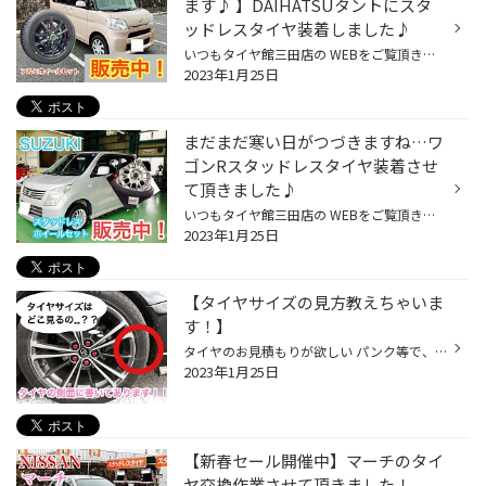
ます♪ 】DAIHATSUタントにスタ
ッドレスタイヤ装着しました♪
いつもタイヤ館三田店の WEBをご覧頂きありがとうございます♪ スタッドレスタイヤ新品は 慣らし走行も重要です！！ ブリヂストンスタッドレスタイヤ アイスパートナー2 155/65R14 アルミホイールはブリヂストン製 プレオL5 タイヤを車体に取り付けする前に オススメ！ ハブ防錆作業をさせて 頂きま...
2023年1月25日
まだまだ寒い日がつづきますね…ワ
ゴンRスタッドレスタイヤ装着させ
て頂きました♪
いつもタイヤ館三田店の WEBをご覧頂きありがとうございます♪ SUZUKI ワゴンRに ブリヂストン製お買い得な アイスパートナー2 を装着させて頂きました♪ アルミホイールは トップランM7 です♪ 【タイヤ交換作業風景】 タイヤ館三田店でのご購入 作業誠に有難うございます♪ 只今、新春セールを開催中...
2023年1月25日
【タイヤサイズの見方教えちゃいま
す！】
タイヤのお見積もりが欲しい パンク等で、 急ぎでタイヤを交換しないといない！ そんな時に電話して問い合わせていると スタッフから、 「タイヤサイズは何インチですか？？」 と聞かれたことないですか？？ そんな時は、 車名とタイヤサイズを お伝え下さい！ なぜかと言うと… 実は車種や型式だけ...
2023年1月25日
【新春セール開催中】マーチのタイ
ヤ交換作業させて頂きました！