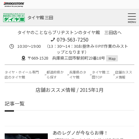
タイヤ館 三田
タイヤのことならブリヂストンのタイヤ館 三田店へ
079-563-7250
10:30～19:00 （13：30～14：30お昼休み※PIT作業のみスト
ップとなります）
〒669-1528 兵庫県三田市駅前町23番18号
Map
タイヤ・ホイール専門
都道府県か
兵庫県のタ
タイヤ館 三
店舗おスス
店のタイヤ館
ら探す
イヤ館
田TOP
メ情報
店舗おススメ情報 / 2015年1月
記事一覧
あのレグノが今ならお得！