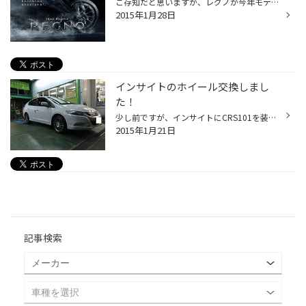
ご存知だと思いますが、レグノが今年モデルチェンジします！ それにより、GR-XT,GRVが一部サイズを残してお買い得になっています！ 価格はWEBに載せれませんが、ご来店の価値ある価格で販売させて頂きます(^^)v そろそろタイヤ交換を考えられている方、、、、 是非この機会にレグノを体感しませんか...
2015年1月28日
インサイトのホイール交換しまし
た！
少し前ですが、インサイトにCRS101を装着しました！ 純正もアルミホイールですが、純正は結構重たいんです。 (噂によると鉄ホイールと重量は変わらないみたいです。。。) 見た目もかなりかっこよくなりました(^^)v お客様も大満足です！ また空気圧センサーも装着されていますので、定期点検もお待...
2015年1月21日
記事検索