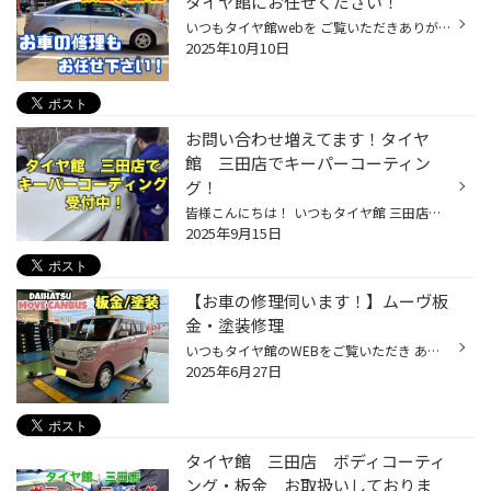
タイヤ館にお任せください！
いつもタイヤ館webを ご覧いただきありがとうございます！ 今回は近畿エリア管内タイヤ館直営店舗にて実施させて頂きました作業事例をご紹介！ 今回は、取次サービスの 板金/塗装修理 させていただきました！ 【板金修理もタイヤ館へお任せ！】 車のキズ・へこみを丁寧に修復 車のキズ・へこみでお...
2025年10月10日
お問い合わせ増えてます！タイヤ
館 三田店でキーパーコーティン
グ！
皆様こんにちは！ いつもタイヤ館 三田店を ご利用頂き誠にありがとうございます！ タイヤ館 三田店では キーパーコーティング受付中！ 先日もご成約をいただき トヨタ ハリアーに キーパーコーティングを 施工させていただきました！ 皆さま、お車のボディーコーティングは施工しておりますか？ 1...
2025年9月15日
【お車の修理伺います！】ムーヴ板
金・塗装修理
いつもタイヤ館のWEBをご覧いただき ありがとうございます^ ^ 今回は近隣タイヤ館直営店舗にて作業させて頂きました事例をご紹介させて頂きます！ WEB掲載に快諾頂きましたお客様、誠にありがとうございました！ ダイハツ ムーヴキャンバス/5BA-LA800S 『板金・塗装』施工実施です☆★ ルーフ部分のヘ...
2025年6月27日
タイヤ館 三田店 ボディコーティ
ング・板金 お取扱いしておりま