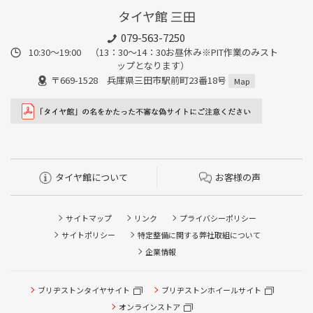
タイヤ館 三田
079-563-7250
10:30～19:00 （13：30～14：30お昼休み※PIT作業のみスト
ップとなります）
〒669-1528 兵庫県三田市駅前町23番18号
Map
タイヤ館について
お客様の声
サイトマップ
リンク
プライバシーポリシー
サイトポリシー
特定整備に関する弊社取組について
企業情報
タイヤ点検・安全点検/タイヤ履き替え/オイル交換/その他
ブリヂストンタイヤサイト
ブリヂストンホイールサイト
ピット作業の予約
オンラインストア