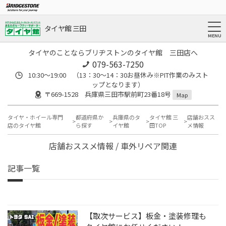
タイヤ館 三田
タイヤのことならブリヂストンのタイヤ館 三田店へ
079-563-7250
10:30～19:00 （13：30～14：30お昼休み※PIT作業のみスト
ップとなります）
〒669-1528 兵庫県三田市駅前町23番18号
Map
タイヤ・ホイール専門
都道府県か
兵庫県のタ
タイヤ館 三
店舗おスス
店のタイヤ館
ら探す
イヤ館
田TOP
メ情報
店舗おススメ情報 / 車外リペア関連
記事一覧
【取次サービス】板金・塗装修理も