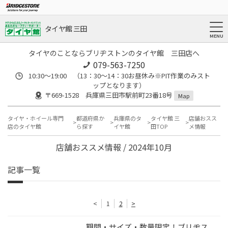
タイヤ館 三田
タイヤのことならブリヂストンのタイヤ館 三田店へ
079-563-7250
10:30～19:00 （13：30～14：30お昼休み※PIT作業のみスト
ップとなります）
〒669-1528 兵庫県三田市駅前町23番18号
Map
タイヤ・ホイール専門
都道府県か
兵庫県のタ
タイヤ館 三
店舗おスス
店のタイヤ館
ら探す
イヤ館
田TOP
メ情報
店舗おススメ情報 / 2024年10月
記事一覧
<
1
2
>
期間・サイズ・数量限定！ブリヂス