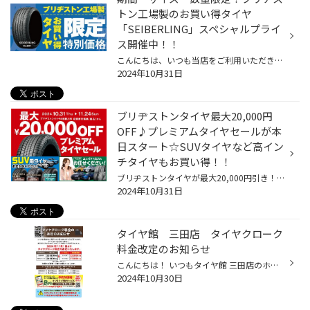
トン工場製のお買い得タイヤ
「SEIBERLING」スペシャルプライ
ス開催中！！
こんにちは、いつも当店をご利用いただきましてありがとうございます。 現在、コクピット・タイヤ館の一部店舗におきまして、 期間限定！ サイズ限定！！ 数量限定！！！ で、ブリヂストン工場製のお買い得タイヤ「SEIBERLING」をスペシャルプライスでご提供中です。 もちろん、当店でもご提供して...
2024年10月31日
ブリヂストンタイヤ最大20,000円
OFF♪プレミアムタイヤセールが本
日スタート☆SUVタイヤなど高イン
チタイヤもお買い得！！
ブリヂストンタイヤが最大20,000円引き！！ いつもタイヤ館三田をご利用いただき ありがとうございます(*^-^*) タイヤ館アプリ会員様限定プレミアムタイヤセール！！ 本日よりスタートです！！！(≧▽≦) 期間は11月24日(日)まで！！ アプリ会員証ご提示で表示価格より な、なんと最大20,000円OFF！！ ...
2024年10月31日
タイヤ館 三田店 タイヤクローク
料金改定のお知らせ
こんにちは！ いつもタイヤ館 三田店のホームページを ご覧いただきありがとうございます！ 以前から店頭、ホームページ・ダイレクトメールにて ご案内しておりましたが 以下の通り 2024年11月1日よりタイヤクローク料金を改定 させて頂きます。 何卒、ご理解・ご協力の程 宜しくお願い致します。
2024年10月30日