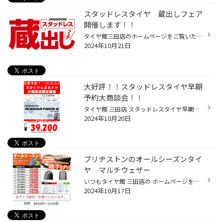
スタッドレスタイヤ 蔵出しフェア
開催します！！
タイヤ館三田店のホームページをご覧いただきありがとうございます。 10/21〜11/30までの期間限定で スタッドレスタイヤの蔵出しフェアを開催します♪ スタッドレスはまだ早くない？いえいえ、もう争奪戦は始まってます！ 今やっているこの「蔵出しフェア」は、2022年製造以前のスタッドレスタイヤを...
2024年10月21日
大好評！！スタッドレスタイヤ早期
予約大商談会！！
タイヤ館 三田店 スタッドレスタイヤ早期予約フェアが 今年も始まります！ 他店徹底！！ 他店でのお見積もりになられたものをお持ちの方は是非一度 当店にご相談ください きっとご納得いただける結果が出ると思います。 人気のブリザックはもちろん ブリヂストン専門店限定商品もお得！ 更に在庫一...
2024年10月20日
ブリヂストンのオールシーズンタイ
ヤ マルチウェザー
いつもタイヤ館 三田店の ホームページをご覧いただき 誠にありがとうございます！ ブリヂストンの新オールシーズンタイヤ マルチウェザー2発売に伴い 旧モデルとなる マルチウェザーがお求めやすくなっております！ タイヤ館 三田店 タイヤ作業工賃(税込) 在庫のお問い合わせは お気軽にお問合せ下...
2024年10月17日