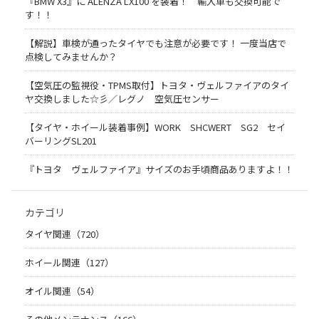
『BMW X3』に ALENZA LX100 を装着！ 輸入車も交換可能で
す！！
【解説】車検が通ったタイヤでも注意が必要です！ 一度当店で
点検してみませんか？
【空気圧の監視役・TPMS取付】トヨタ・ヴェルファイアのタイ
ヤ交換しました☆彡／レグノ 空気圧センサー
【タイヤ・ホイール装着事例】WORK SHCWERT SG2 セイ
バーリングSL201
『トヨタ ヴェルファイア』サイズのお手頃商品ありますよ！！
カテゴリ
タイヤ関連（720）
ホイール関連（127）
オイル関連（54）