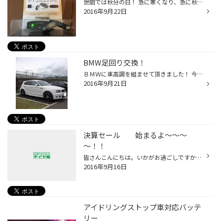
世間では秋分の日！ 急に寒くなり、急に秋になった気がします！ 今日は空気圧センサーを付けていただいている方のご来店が 非常に多かったです！ 理由は・・・ 「急に寒くなったので、タイヤ空気圧が下がっているのを センサーがお知らせしてくれていたのでした♪」 すごい！(゜o゜)この子達（空気圧...
2016年9月22日
BMW足回り交換！
ＢＭＷに車高調を組ませて頂きました！ 今回装着いたしましたのは ★テイン ストリートアドバンス♪★ でっす！ 実は元々ダウンサスが付いていたのですが･･･ 「乗り心地が硬い！＆色んな所でフロントバンパーが擦れる･･･」 との事でした。 色々お話させて頂いて 距離を走ったショックのリフレッシュと...
2016年9月21日
決算セール 始まるよ～～～
～！！
皆さんこんにちは。いかがお過ごしですか。 「実るほどに、頭をたれる稲穂かな」 この文章がふと頭に浮かぶ、良い季節になりました。 当店の回りも、確り実ってます。 収穫もそろそろです。 さて当店では、９月１７日から３０日まで 決算太っ腹セールをいたします。 夏タイヤはもちろん、スタッドレ...
2016年9月16日
アイドリングストップ車対応バッテ
リー