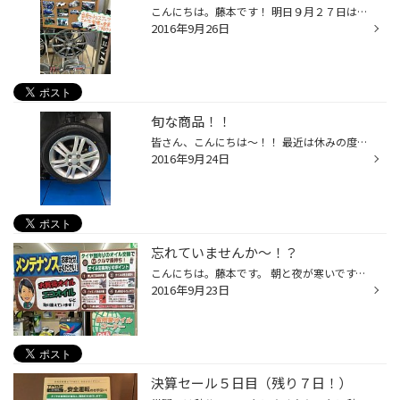
こんにちは。藤本です！ 明日９月２７日は定休日になります。 お間違えのないよーにお願いします～ 話は変わりますが、当店ではこのセールにてスタッドレスタイヤ ブリザック を購入される方が非常に多いです。正直今の時期に購入される方は 買い物上手だな～と思います！！ それに加え、ホイール...
2016年9月26日
旬な商品！！
皆さん、こんにちは～！！ 最近は休みの度に釣りに行っている土田です！！ 全く釣れてませんが。。。。。泣 でも、諦めずに頑張ります！！もちろん仕事も！！笑 さてさて、本日９/２４(土)の作業の一部をちょこっとご紹介♪ お車はタントで作業内容はタイヤ交換とドライブレコーダーの取付けでした。...
2016年9月24日
忘れていませんか～！？
こんにちは。藤本です。 朝と夜が寒いです。辛いです。 しかも、雨～ すみません。話を変えます！ エンジンオイル交換時期って皆さんは覚えていますかー？ 忘れがちになってませんかー？ オイル交換を怠ると燃費低下やエンジン内部品の磨耗などなど、、、 お車にとってはとても良くないんです。 タ...
2016年9月23日
決算セール５日目（残り７日！）