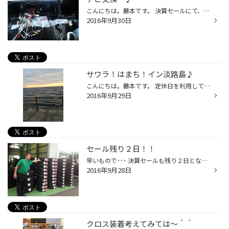
こんにちは。藤本です。 決算セールにて、たくさんのご来店本当にありがとうございました＾＾ もっともっと作業スピードを上げて待ち時間が少しでも早くなるように勤めます！！ もちろん丁寧に作業はしますよ！！ 今日はハイエースのナビ交換作業をさせていただきました～ 今回取り付けさせていただ...
2016年9月30日
サワラ！はまち！イン淡路島♪
こんにちは。藤本です。 定休日を利用して淡路島に釣りをしてきました～ 今の時期は凄く釣れるみたいなのですが・・・爆釣らしいのですが・・・ はい！釣れませんでした； なんかよく分からないのですが地元の人曰く（しおはひるからやで～）と言っていました！ ？？？ よく分かりませんでした＾＾...
2016年9月29日
セール残り２日！！
早いもので･･･ 決算セールも残り２日となりました！ 連日「夏・冬タイヤ一掃」 で賑わっています当店ですが 本日は 2016年製スタッドレスの大量入荷がありました～！ (ご相談お待ちしています！） 2015年製お買得も残り少なくなってきています！ お買得商品をお求めの方はお見逃しなく！！ では残り...
2016年9月28日
クロス装着考えてみては～＾＾