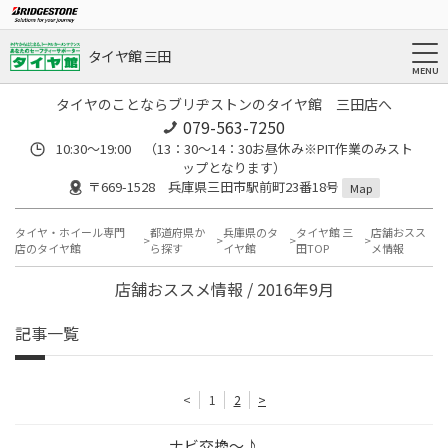
タイヤ館 三田
タイヤのことならブリヂストンのタイヤ館 三田店へ
079-563-7250
10:30～19:00 （13：30～14：30お昼休み※PIT作業のみスト
ップとなります）
〒669-1528 兵庫県三田市駅前町23番18号
Map
タイヤ・ホイール専門
都道府県か
兵庫県のタ
タイヤ館 三
店舗おスス
店のタイヤ館
ら探す
イヤ館
田TOP
メ情報
店舗おススメ情報 / 2016年9月
記事一覧
<
1
2
>
ナビ交換～♪