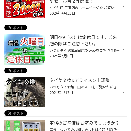
ヤセール第２弾開催！
タイヤ館 三田店のホームページを ご覧いただきありがとうございます！ 今回はセールのご案内です！ 本日から プレミアムタイヤセール第2弾を開催いたします 無料のタイヤ館アプリダウンロードで セールお値引きから【更に】お買い得になる 最大20,000円OFFの特別クーポンを配信中！ タイヤ館アプリ...
2024年4月11日
明日4/9（火）は定休日です。ご来
店の際はご注意下さい。
いつもタイヤ館三田店の webをご覧頂きありがとうございます！ 明日4/9(火)は 定休日となっておりますので ご注意下さい！ 4/10(水)は、 朝10時30分より 営業致しますので、 是非お気軽にお越しください！ webメールでも、 タイヤの簡易お見積もりを実施中です！ コチラも是非ご活用下さい！ ↓↓↓ we...
2024年4月8日
タイヤ交換&アライメント調整
いつもタイヤ館三田のWEBをご覧いただきありがとうございます♪ 本日もタイヤ交換と同時にアライメント調整作業を行いました、 数年ぶりのタイヤ交換なのでお車もシャキッとリフレッシュできて最高です！ タイヤ館三田は、 三田市駅前町の 牛丼の松屋さんの近くにあります。 牛丼の松屋さんの近くを...
2024年4月7日
車検のご準備はお済みでしょうか？
車検についてのお問い合わせは 079-563-7250 タイヤ館三田まで 車検の事前無料点検のご予約はコチラ タイヤ館三田は、 三田市駅前町の 牛丼の松屋さんの近くにあります。 牛丼の松屋さんの近くを通られた際には、 お気軽にお立ち寄りください。