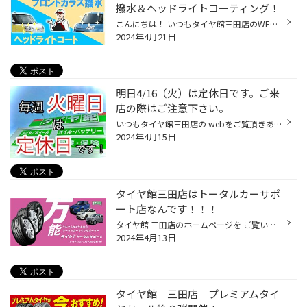
撥水＆ヘッドライトコーティング！
こんにちは！ いつもタイヤ館三田店のWEBサイトを ご覧いただきありがとうございます！ 雨の日や夜間の視界が悪くありませんか？ フロントガラスの視界不良 雨降りの運転時 特に夜間などに視界が極端に悪くなりませんか？ 水はけが悪く 対向車のライトの反射で視界が妨げらる事も…… 原因の多くはフ...
2024年4月21日
明日4/16（火）は定休日です。ご来
店の際はご注意下さい。
いつもタイヤ館三田店の webをご覧頂きありがとうございます！ 明日4/16(火)は 定休日となっておりますので ご注意下さい！ 4/17(水)は、 朝10時30分より 営業致しますので、 是非お気軽にお越しください！ webメールでも、 タイヤの簡易お見積もりを実施中です！ コチラも是非ご活用下さい！ ↓↓↓ w...
2024年4月15日
タイヤ館三田店はトータルカーサポ
ート店なんです！！！
タイヤ館 三田店のホームページを ご覧いただきありがとうございます！ タイヤ館 三田店ではタイヤ以外にも お車のさまざまなメンテナンス作業も実施しております！ そうそう！メンテナンスと言えば・・・基本はタイヤ空気圧！ タイヤ空気圧調整も立派なメンテナンス！！！ 当店では他店でご購入の...
2024年4月13日
タイヤ館 三田店 プレミアムタイ