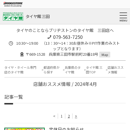
タイヤ館 三田
タイヤのことならブリヂストンのタイヤ館 三田店へ
079-563-7250
10:30～19:00 （13：30～14：30お昼休み※PIT作業のみスト
ップとなります）
〒669-1528 兵庫県三田市駅前町23番18号
Map
タイヤ・ホイール専門
都道府県か
兵庫県のタ
タイヤ館 三
店舗おスス
店のタイヤ館
ら探す
イヤ館
田TOP
メ情報
店舗おススメ情報 / 2024年4月
記事一覧
<
1
2
>
定休日のお知らせ