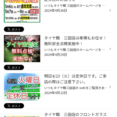
いつもタイヤ館 三田店のホームページを ご覧頂きありがとうございます！ 5月の店舗休業日のご案内です。 5月7日・8日・9日・14日・21日・28日 お休みです。 ※5月8日(水)・5月9日(木)店舗休業日となります。 7日・8日・9日は3日間お休みを頂戴致します。 ご注意下さい。 お客様には大変ご迷惑をおか...
2024年4月26日
タイヤ館 三田店は車検もお任せ！
無料安全点検実施中！
いつもタイヤ館 三田店のホームページを ご覧頂きありがとうございます！ いよいよゴールデンウィークが近づいていますね！ お出かけ予定の愛車メンテナンスは大丈夫でしょうか？ タイヤ館 三田店では 無料安全点検を実施中です！ 燃費やタイヤのライフにもつながる空気圧 お出かけ前にチェックして...
2024年4月24日
明日4/23（火）は定休日です。ご来
店の際はご注意下さい。
いつもタイヤ館三田店の webをご覧頂きありがとうございます！ 明日4/23(火)は 定休日となっておりますので ご注意下さい！ 4/24(水)は、 朝10時30分より 営業致しますので、 是非お気軽にお越しください！ webメールでも、 タイヤの簡易お見積もりを実施中です！ コチラも是非ご活用下さい！ ↓↓↓ w...
2024年4月22日
タイヤ館 三田店のフロントガラス