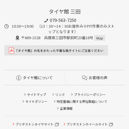
タイヤ館 三田
079-563-7250
10:30～19:00 （13：30～14：30お昼休み※PIT作業のみスト
ップとなります）
〒669-1528 兵庫県三田市駅前町23番18号
Map
タイヤ館について
お客様の声
サイトマップ
リンク
プライバシーポリシー
サイトポリシー
特定整備に関する弊社取組について
企業情報
ブリヂストンタイヤサイト
ブリヂストンホイールサイト
タイヤ点検・安全点検/タイヤ履き替え/オイル交換/その他