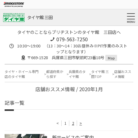
タイヤ館 三田
タイヤのことならブリヂストンのタイヤ館 三田店へ
079-563-7250
10:30～19:00 （13：30～14：30お昼休み※PIT作業のみスト
ップとなります）
〒669-1528 兵庫県三田市駅前町23番18号
Map
タイヤ・ホイール専門
都道府県か
兵庫県のタ
タイヤ館 三
店舗おスス
店のタイヤ館
ら探す
イヤ館
田TOP
メ情報
店舗おススメ情報 / 2020年1月
記事一覧
<
1
2
>
新サービスのご案内