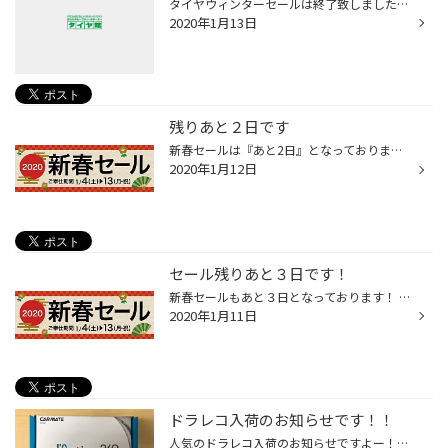
タイヤウィンターセールは終了致しました！ 沢山のご来店ありがとうございました！
2020年1月13日
残りあと２日です
新春セールは『あと2日』となっております！ まだまだ間に合います。 ご来店心よりお待ちしております！！
2020年1月12日
セール残りあと３日です！
新春セールもあと３日となっております！ 年末年始と頑張ったお車のメンテナンスを リフレッシュもしましょう！ まだまだ間に合います、 スタッフ一同心よりお待ちしております。
2020年1月11日
ドラレコ入荷のお知らせです！！
人気のドラレコ入荷のお知らせですよー！！ カーメイト DACTION 360 DC3000 コムテックZDR-022 の２商品入荷です！！ 車内外360度撮影できる、 スマートフォン連携の車載カメラセット。 横からの追突や衝撃を記録できる ドライブレコーダーとしてだけではなく、 別売のバッテリーオプションを装着し...