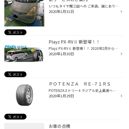
いつもタイヤ館三田への ご来店、誠にありがとうございます。 タイヤ館三田の新人スタッフの 本荘（ほんじょう）です。 今回は、経年劣化したヘッドライトの表面の 黄ばみやくすみを取り除き、 ガラス状の硬質皮膜施工のご案内です。 当店の代車のモコでの施工例です。 このように、施工前にはヘッ...
2020年1月31日
Playz PX-RVⅡ 新登場！！
Playz PX-RVⅡ 新登場！！ 2020年2月から「Playz（プレイズ）」ブランドの新商品「Playz PX-RVⅡ」を発売します！Playz PX-RVⅡ は 「雨に強い、長く強い。疲れにくいだけじゃない。」をコンセプトに、①濡れた路面でもしっかり曲がる、しっかり止まるを追及。 ・設置形状の適正化とシリカ配合ウェット...
2020年1月30日
ＰＯＴＥＮＺＡ ＲＥ-７１ＲＳ
POTENZAストリートラジアル史上最速へのこだわりから生まれたRE-71R。 その系譜を受け継ぎ、更なる“最速”へのあくなき追求から生まれた POTENZA RE-71RS 今、新たな“71”伝説が動き出す。 「POTENZA」は1979年の誕生以来、世界のハイパフォーマンスカーに認められモータースポーツの世界でも結果を残...
2020年1月29日
お車の点検