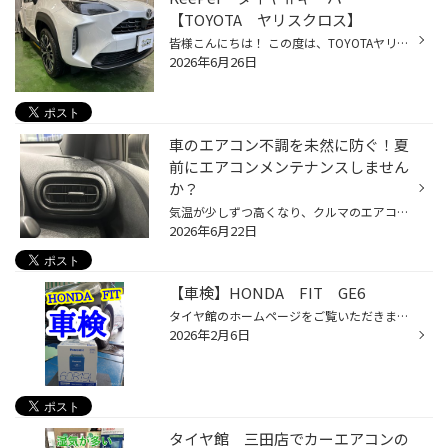
【TOYOTA ヤリスクロス】
皆様こんにちは！ この度は、TOYOTAヤリスクロスにダイヤⅡキーパーを施工させていただきました。 雨が降れば、まるで洗車したかのようにキレイに ダイヤⅡキーパー イベントはあいにくの天気でしたが、多くのご来店ありがとうございました。 雨天時の洗車工程。 新しいカーポートが大活躍♪ ダイヤⅡの...
2026年6月26日
車のエアコン不調を未然に防ぐ！夏
前にエアコンメンテナンスしません
か？
気温が少しずつ高くなり、クルマのエアコンを使用する機会も増えてきていると思います。 是非、夏本番を迎える前におクルマのエアコンのメンテナンスをしませんか？ 【より快適に♪今がおススメ！カーエアコンのメンテナンス】 ■エアコンガスクリーニング おクルマの経年劣化によって、エアコンの効...
2026年6月22日
【車検】HONDA FIT GE6
タイヤ館のホームページをご覧いただきまして ありがとうございます。 ３月は登録台数が多くなる為 車検が多くなる月です。 本日ご紹介するのはHONDA FITです。 タイヤ館では 車検と同時に四輪トータルアライメント実施 することもできます♪ こちらのFITは車検時に ロアボールジョイントブーツを 交...
2026年2月6日
タイヤ館 三田店でカーエアコンの