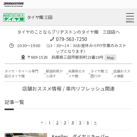
タイヤ館 三田
タイヤのことならブリヂストンのタイヤ館 三田店へ
079-563-7250
10:30～19:00 （13：30～14：30お昼休み※PIT作業のみスト
ップとなります）
〒669-1528 兵庫県三田市駅前町23番18号
Map
タイヤ・ホイール専門
都道府県か
兵庫県のタ
タイヤ館 三
店舗おスス
店のタイヤ館
ら探す
イヤ館
田TOP
メ情報
店舗おススメ情報 / 車内リフレッシュ関連
記事一覧
<
1
2
3
4
5
6
>
KeePer ダイヤⅡキーパー