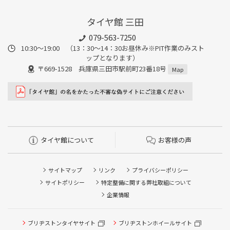
タイヤ館 三田
079-563-7250
10:30～19:00 （13：30～14：30お昼休み※PIT作業のみスト
ップとなります）
〒669-1528 兵庫県三田市駅前町23番18号
Map
タイヤ館について
お客様の声
サイトマップ
リンク
プライバシーポリシー
サイトポリシー
特定整備に関する弊社取組について
企業情報
タイヤ点検・安全点検/タイヤ履き替え/オイル交換/その他
ブリヂストンタイヤサイト
ブリヂストンホイールサイト