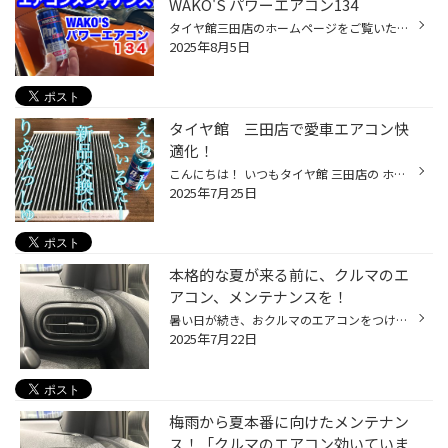
WAKO'S パワーエアコン134
タイヤ館三田店のホームページをご覧いただきまして ありがとうございます。 連日，過去に体感したことのないような 暑い暑い日が続いていますね〜 毎日のようにエアコン関連の問い合わせが ございます((((；ﾟДﾟ))))))) 本日ご紹介するのはエアコンのメンテナンス商品 WAKO’S パワーエアコン１３４...
2025年8月5日
タイヤ館 三田店で愛車エアコン快
適化！
こんにちは！ いつもタイヤ館 三田店の ホームページを ご覧いただき ありがとうございます！ タイヤ館 三田店では エアコン関連のメンテナンスを 実施しております！ エアコンからの匂いが気になる オーナー様には エアコンフィルターの交換と エバポレーター洗浄を オススメしています！ 暑くなる...
2025年7月25日
本格的な夏が来る前に、クルマのエ
アコン、メンテナンスを！
暑い日が続き、おクルマのエアコンをつける機会も増えてきていると思います。 今回は暑い夏に向けた、おクルマのエアコン向け、おススメ商品のご紹介です！ 【おクルマのエアコン、メンテナンスにオススメ商品！】 エアコンには、コンプレッサーという、エアコンを動かす心臓のようなものがあり、 ...
2025年7月22日
梅雨から夏本番に向けたメンテナン
ス！「クルマのエアコン効いていま