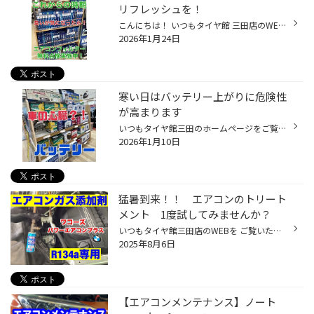
リフレッシュを！
こんにちは！ いつもタイヤ館 三田店のWEBサイトを ご覧いただきありがとうございます！ 本日はエアコン関連サービス&商品のご紹介です！ エアコンフィルターは 定期的に交換されているオーナー様も多いと思います タイヤ館 三田店では無料では エアコンフィルターの状態を 無料で点検しており 在庫...
2026年1月24日
寒い日はバッテリー上がりに危険性
が高まります
いつもタイヤ館三田のホームページをご覧いただきありがとうございます 寒い日が続く今日この頃ですが、お車の調子は如何でしょうか？ この寒さの影響でしょうか？ 最近バッテリーのお問合せ・バッテリー上らりのお電話が増えています 冬場はバッテリー上がりが多発する時期です 出先でバッテリー上...
2026年1月10日
猛暑到来！！ エアコンのトリート
メント 1度試してみませんか？
いつもタイヤ館三田店のWEBを ご覧いただきありがとうございます ！ 商品の取り扱いに関しての お問い合わせも多くなってきています。 エアコンシステム 【 R134a 】 【 R1234yf 】 のいずれも当日作業可能です！！ (※待ち時間にお時間の掛かる場合がございます。) エアコンガス添加剤と同時に 【 ...
2025年8月6日
【エアコンメンテナンス】ノート