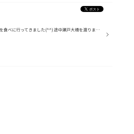
この前の定休日に香川県にうどんを食べに行ってきました(^^) 途中瀬戸大橋を渡りましたが、風が強くちょっと怖かったですね。（笑） うどんの方はというと、写真を撮るのを忘れていました。（笑） ちなみに味はとても美味しかったです(^^)v うどん好きの僕としてはドライブがてらに香川県に行くのは...