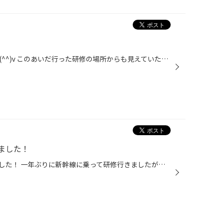
東京スカイツリーを見てきました(^^)v このあいだ行った研修の場所からも見えていた東京スカイツリー！！ 生きている間に一度は行こうと思っていたのが叶いました！！ あまりに高すぎて下からだと写真に入りきりませんでした(^_^;) 今度行く機会があれば、今回は展望台には登っていないので、登って...
ました！
先日千葉の市川に研修行ってきました！ 一年ぶりに新幹線に乗って研修行きましたが、やっぱり楽ですね！ ただ、家の最寄からの出発だったので、朝の5時に起きだったので眠気がすごかったです・・・ それに加え、頂き物の自分の名刺だけが入った名刺入れを落としてしまいました・・・ みなさんも落し...