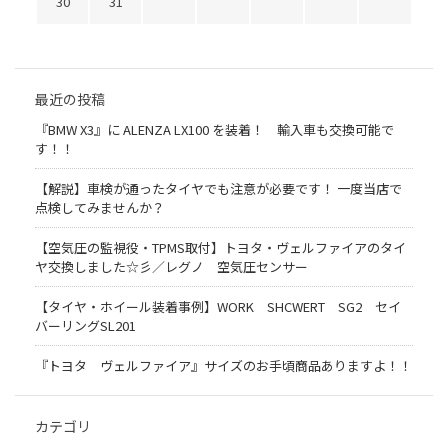
30
31
最近の投稿
『BMW X3』に ALENZA LX100 を装着！ 輸入車も交換可能で
す！！
【解説】車検が通ったタイヤでも注意が必要です！ 一度当店で
点検してみませんか？
【空気圧の監視役・TPMS取付】トヨタ・ヴェルファイアのタイ
ヤ交換しました☆彡／レグノ 空気圧センサー
【タイヤ・ホイール装着事例】WORK SHCWERT SG2 セイ
バーリングSL201
『トヨタ ヴェルファイア』サイズのお手頃商品ありますよ！！
カテゴリ