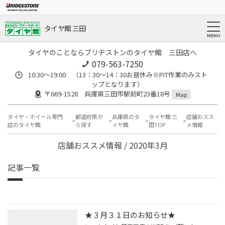
タイヤ館 三田
タイヤのことならブリヂストンのタイヤ館 三田店へ
079-563-7250
10:30～19:00 （13：30～14：30お昼休み※PIT作業のみスト
ップとなります）
〒669-1528 兵庫県三田市駅前町23番18号
Map
タイヤ・ホイール専門
都道府県か
兵庫県のタ
タイヤ館 三
店舗おスス
店のタイヤ館
ら探す
イヤ館
田TOP
メ情報
店舗おススメ情報 / 2020年3月
記事一覧
★３月３１日のお知らせ★