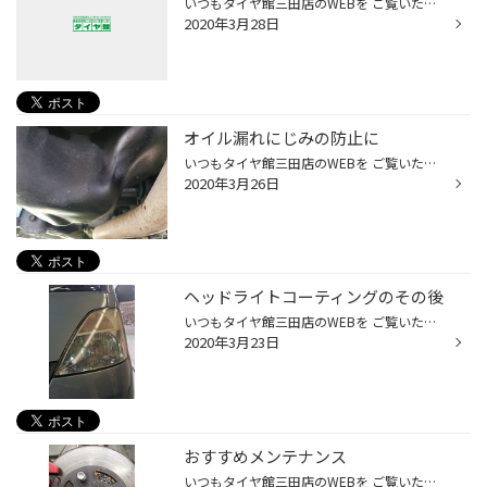
いつもタイヤ館三田店のWEBを ご覧いただきありがとうございます！ ３月３１日（火）ですが、 朝１０時３０分より 営業しております。 ご来店お待ちしております。
2020年3月28日
オイル漏れにじみの防止に
いつもタイヤ館三田店のWEBを ご覧いただきありがとうございます！ 冬タイヤから夏タイヤへ履き替えし、 ドライブシーズンになりました。 ドライブ前にタイヤ点検・交換での ご来店が増えておりますが、 その他のメンテナンスは大丈夫でしょうか。 タイヤ館三田では オイル交換も行っております。 ...
2020年3月26日
ヘッドライトコーティングのその後
いつもタイヤ館三田店のWEBを ご覧いただきありがとうございます！ 気温も春らしくなり お車も夏タイヤへの 履き替えを迎えて参りました。 そんな中、以前ヘッドライトコーディングを 代車のモコに試し、一か月が過ぎました。 施工１日目 施工１か月 まだまだ施工時のまま、 とは言えませんが、 個...
2020年3月23日
おすすめメンテナンス
いつもタイヤ館三田店のWEBを ご覧いただきありがとうございます！ これからスタッドレスタイヤから ノーマルタイヤに履き替える時期ですが 同時にこちらを オススメしております。 ハブの錆取り、 下回りの防錆コーティングです。 意外と知られてないのですが、 酸性雨や融雪剤の影響で ハブ周りや...