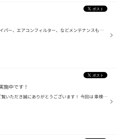
車検作業と一緒にバッテリー、ワイパー、エアコンフィルター、などメンテナンスも致しました！2年後の車検まで安心ですね^_^
実施中です！
いつもタイヤ館三田店のWEBを ご覧いただき誠にありがとうございます！ 今回は 車検見積もり させていただきました♪ 数ある中から、 タイヤ館三田店を 選んでいただき 誠にありがとうございます！！ タイヤ館三田店の車検の魅力 1 タイヤ館三田店では 車検のお見積りを 無料で 実施させていただいて...