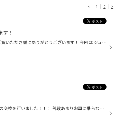
<
1
2
>
ます！
いつもタイヤ館三田店のWEBを ご覧いただき誠にありがとうございます！ 今回は ジュークの 車検を させていただきました♪ タイヤ館三田店で 車検を選んでいただき 誠にありがとうございました♪ 【タイヤ館三田店の車検の魅力】 1 タイヤ館三田店では 車検のお見積りを 無料で 実施させていただいて...
車検作業と同時にオイル交換などの交換を行いました！！！ 普段あまりお車に乗らなくても、メンテナンスはしっかりとしておきたいですね！^_^