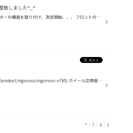
致しました^_^
タイヤ交換後にアライメントテスターの機器を取り付け、 測定開始、、、 フロントの右側が少しズレていました、、、 どのお車も自然とズレるので定期的に見てあげると安心ですね！ この後しっかりと調整し元通りになりました^_^
http://www.advanti-wheel.co.jp/product/vigoroso/vigoroso-n765/ ホイール交換致します！ 暖かくなる春に向けてお車のイメージチェンジしませんか？
<
1
2
>