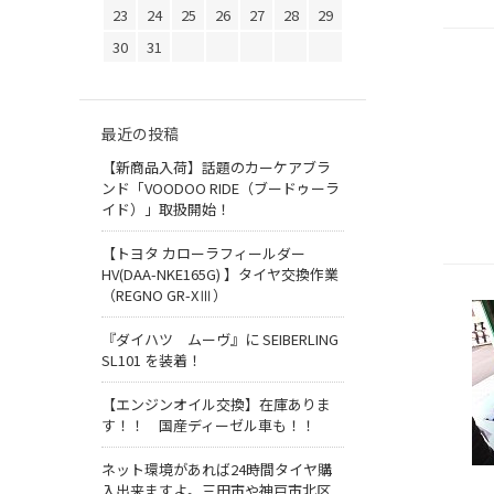
23
24
25
26
27
28
29
30
31
最近の投稿
【新商品入荷】話題のカーケアブラ
ンド「VOODOO RIDE（ブードゥーラ
イド）」取扱開始！
【トヨタ カローラフィールダー
HV(DAA-NKE165G) 】タイヤ交換作業
（REGNO GR-XⅢ）
『ダイハツ ムーヴ』に SEIBERLING
SL101 を装着！
【エンジンオイル交換】在庫ありま
す！！ 国産ディーゼル車も！！
ネット環境があれば24時間タイヤ購
入出来ますよ。三田市や神戸市北区