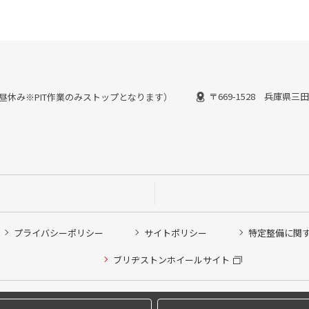
〒669-1528 兵庫県三
：30お昼休み※PIT作業のみストップとなります）
プライバシーポリシー
サイトポリシー
特定整備に関
他ピット作業の予約
ブリヂストンホイールサイト
希望のクローク契約会員の方はこちらを選択ください
の方はご利用いただけません
Copyright © 2024 Bridgestone Retail Co.,Ltd. All rights Reserved.