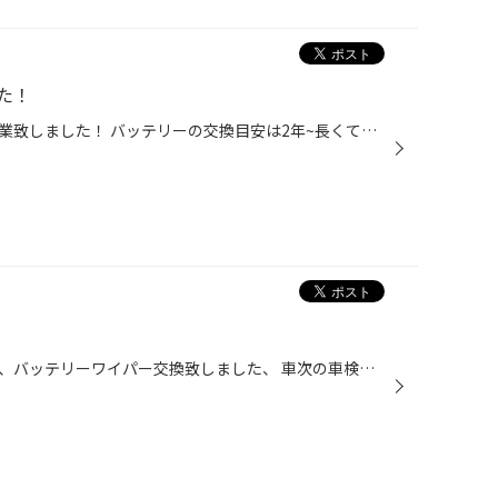
た！
ロードスターのバッテリー交換作業致しました！ バッテリーの交換目安は2年~長くて3年となっております 早めの交換で安心ドライブ出来ますね^_^
車検作業と一緒にエンジンオイル、バッテリーワイパー交換致しました、 車次の車検は2年後です！同時にメンテナンスも出来て安心ですね^_^