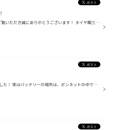
！
いつもタイヤ館三田店のWEBを ご覧いただき誠にありがとうございます！ タイヤ館三田店では、 タイヤだけでなく、 オイル、ワイパー、 バッテリー、エアコンフィルターなどの メンテナンス用品も 取り扱いございます！ また交換が必要かどうかは 当店の 無料の安全点検 を実施させていただいており...
アウディのバッテリー交換致しました！ 実はバッテリーの場所は、ボンネットの中でなくトランクの中なんです、、、 これで2年間は安心ですね^_^