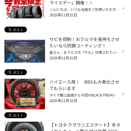
ライスデー』開催！！
こんにちは、いつも当店をご利用いただきましてありがとうございます。 本日より、コクピット・タイヤ館におきまして、 期間限定！ サイズ限定！！ 数量限定！！！ お得にお買い求めいただける、「タイヤスペシャルプライスデー」がスタートします！ お得なタイヤのご紹介！！ ワゴンR、N-BOX、タン...
2025年11月21日
サビを抑制！おクルマを長持ちさせ
たいなら防錆コーティング！
皆さん、おクルマの『サビ』対策されていますか？ 安心して、おクルマをより良い状態で、より長く使っていただくために、 今回は、おクルマの下回りのサビを抑制する防錆コーティングのご紹介です。 冬時期は特におクルマの下回りのサビ予防が大切です！ おクルマの下回りは、金属類がむき出しにな...
2025年11月21日
ハイエース用！ BBSも大奉仕させ
てもらいます
タイヤ館三田店から今回のBLACK FRIDAYでの 目玉商品の商品になります！ やっぱりこれがカッコいいですよね ハイエースもしっかりかっこよくしましょう！！
2025年11月21日
【トヨタ クラウンエステート】冬タ