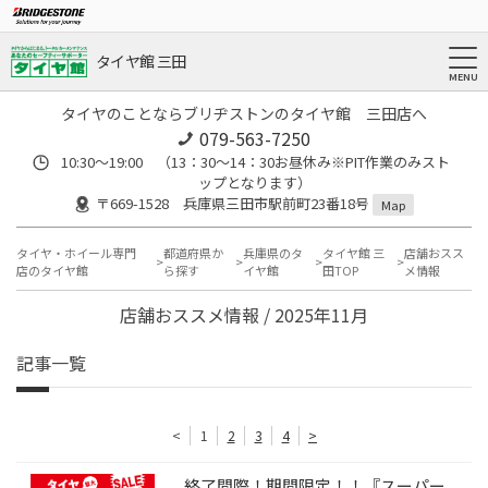
タイヤ館 三田
タイヤのことならブリヂストンのタイヤ館 三田店へ
079-563-7250
10:30～19:00 （13：30～14：30お昼休み※PIT作業のみスト
ップとなります）
〒669-1528 兵庫県三田市駅前町23番18号
Map
タイヤ・ホイール専門
都道府県か
兵庫県のタ
タイヤ館 三
店舗おスス
店のタイヤ館
ら探す
イヤ館
田TOP
メ情報
店舗おススメ情報 / 2025年11月
記事一覧
<
1
2
3
4
>
終了間際！期間限定！！『スーパー