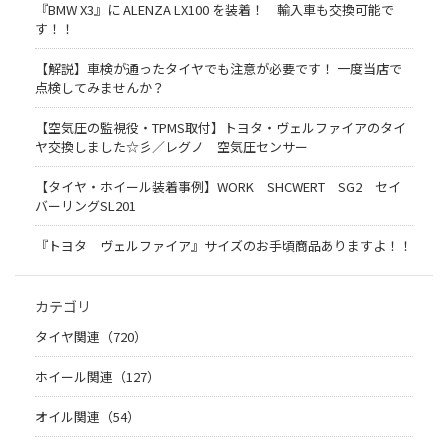
『BMW X3』に ALENZA LX100 を装着！ 輸入車も交換可能で
す！！
【解説】車検が通ったタイヤでも注意が必要です！ 一度当店で
点検してみませんか？
【空気圧の監視役・TPMS取付】トヨタ・ヴェルファイアのタイ
ヤ交換しました☆彡／レグノ 空気圧センサー
【タイヤ・ホイール装着事例】WORK SHCWERT SG2 セイ
バーリングSL201
『トヨタ ヴェルファイア』サイズのお手頃商品ありますよ！！
カテゴリ
タイヤ関連（720）
ホイール関連（127）
オイル関連（54）