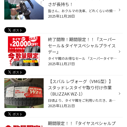
さが長持ち！
皆さん、おクルマの洗車、どれくらいの頻度でされてますか？ お忙しい毎日の中で、ずっとキレイに保つのは至難の業ではないでしょうか？ それでも、なるべくクルマはキレイに保ちたいというお客様にオススメなサービス 今回は、おクルマの「ボディコーティング」のご紹介です。 ボディコーティング...
2025年11月28日
終了間際！期間限定！！『スーパー
セール＆タイヤスペシャルプライス
デー』
タイヤ館のお得なセール 「スーパータイヤセール」「スペシャルプライスデー」が 11月30日で終了致します！ 現在タイヤをご検討中のお客様には非常にお得なダブル開催セール期間です！ 人気のエコピアからお買い得なセイバーリングと 期間限定のNEWNOがお買い得！ この冬の安全の為にブリザックVRX...
2025年11月27日
【スバル レヴォーグ（VMG型）】
スタッドレスタイヤ取り付け作業
（BLIZZAK WZ-1）
日頃より、タイヤ館をご利用いただき、ありがとうございます。 さて、当店と同じチェーン店の近隣タイヤ館店舗で作業いたしましたタイヤ交換作業をご紹介します。 （WEB掲載をご快諾いただきましたお客様！大変感謝しております。 いつもご愛顧いただき誠にありがとうございます！！） おクルマ：ス...
2025年11月21日
期間限定！！『タイヤスペシャルプ