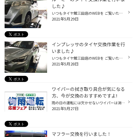
した♪
いつもタイヤ館三田店のWEBを ご覧いただきありがとうございます！ 本日は、ルーミーの タイヤ交換作業を紹介します！ 装着したタイヤは、 プレイズPXⅡ 165/65R14です！ ホイールはバルミナT10になります！ 次回は、１００キロ点検の ご来店お待ちしております。 タイヤ館三田は、三田市駅前町の 牛...
2021年5月29日
インプレッサのタイヤ交換作業を行
いました♪
いつもタイヤ館三田店のWEBを ご覧いただきありがとうございます！ 本日は、インプレッサの タイヤ交換作業を紹介します！ 装着したタイヤは、 レグノGR-XⅡ 205/50R17です！ 次回は、１００キロ点検の ご来店お待ちしております。 タイヤ館三田は、三田市駅前町の 牛丼の松屋さんの近くにあります。...
2021年5月28日
ワイパーの拭き取り具合が気になる
方、今が交換のおすすめですよ!
雨の日の運転には欠かせないワイパーは消耗部品です。スチールの骨組みが露出したトーナメント式と言われる一般的なワイパーは、クルマ側に取り付けられ左右に動くワイパーアーム、ワイパーゴムをガラスに押しつけるワイパーブレード、そしてガラス面を拭き取るワイパーゴムで構成されています。劣...
2021年5月27日
マフラー交換を行いました！