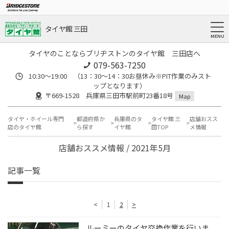
タイヤ館 三田
タイヤのことならブリヂストンのタイヤ館 三田店へ
079-563-7250
10:30～19:00 （13：30～14：30お昼休み※PIT作業のみスト
ップとなります）
〒669-1528 兵庫県三田市駅前町23番18号
Map
タイヤ・ホイール専門
都道府県か
兵庫県のタ
タイヤ館 三
店舗おスス
店のタイヤ館
ら探す
イヤ館
田TOP
メ情報
店舗おススメ情報 / 2021年5月
記事一覧
<
1
2
>
ルーミーのタイヤ交換作業を行いま