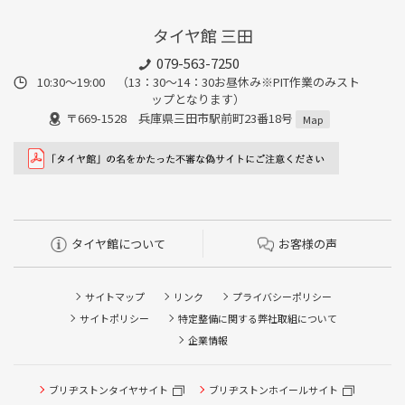
タイヤ館 三田
079-563-7250
10:30～19:00 （13：30～14：30お昼休み※PIT作業のみスト
ップとなります）
〒669-1528 兵庫県三田市駅前町23番18号
Map
タイヤ館について
お客様の声
サイトマップ
リンク
プライバシーポリシー
サイトポリシー
特定整備に関する弊社取組について
企業情報
ブリヂストンタイヤサイト
ブリヂストンホイールサイト
タイヤ点検・安全点検/タイヤ履き替え/オイル交換/その他