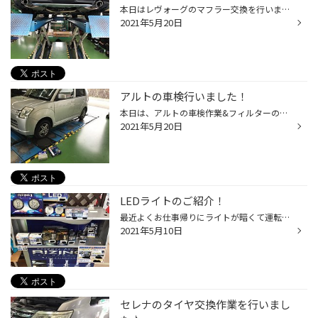
本日はレヴォーグのマフラー交換を行いました！ 外からの音は控えめで、車内のマフラー音が印象的でした、 後ろからの印象も良いですね！
2021年5月20日
アルトの車検行いました！
本日は、アルトの車検作業&フィルターの交換を行いました、 梅雨に突入してジメジメした日が続くのでカビ対策にもバッチリですね！
2021年5月20日
LEDライトのご紹介！
最近よくお仕事帰りにライトが暗くて運転しづらいというお話を耳にします。 確かにこの辺りの夜道は灯りが少なく、純正のオレンジ色のライトだと見えにくい場合もあると思います。 そこで、最近よく交換させていただいているお値段お手頃の商品のご紹介！ スフィアライトのRIZING α❕純正ハロゲンバ...
2021年5月10日
セレナのタイヤ交換作業を行いまし