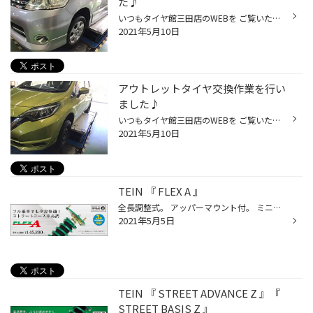
た♪
いつもタイヤ館三田店のWEBを ご覧いただきありがとうございます！ 本日は、セレナの タイヤ交換作業を紹介します！ 装着したタイヤは、 DT30 195/60R16です！ 次回は、１００キロ点検の ご来店お待ちしております。 タイヤ館三田は、三田市駅前町の 牛丼の松屋さんの近くにあります。 牛丼の松屋さ...
2021年5月10日
アウトレットタイヤ交換作業を行い
ました♪
いつもタイヤ館三田店のWEBを ご覧いただきありがとうございます！ 本日は、ノート のタイヤ交換作業を行いました♪ 装着したタイヤは、 レグノGRXⅡ 185/70R14です！ 次回は、１００キロ点検の ご来店お待ちしております。 タイヤ館三田店でしか手に入らない 大変お買い得な アウトレットタイヤ があ...
2021年5月10日
TEIN 『 FLEX A 』
全長調整式。 アッパーマウント付。 ミニバンでの快適性を求めたタイプ。 全席快適仕様です。
2021年5月5日
TEIN 『 STREET ADVANCE Z 』『
STREET BASIS Z 』