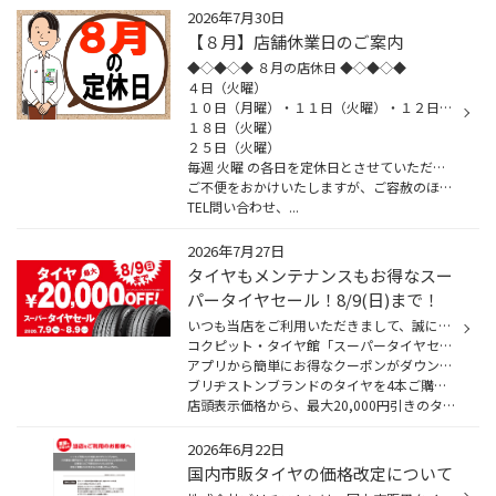
2026年7月30日
【８月】店舗休業日のご案内
◆◇◆◇◆ ８月の店休日 ◆◇◆◇◆
４日（火曜）
１０日（月曜）・１１日（火曜）・１２日（水曜）・１３日（木曜）・１４日（金曜）
１８日（火曜）
２５日（火曜）
毎週 火曜 の各日を定休日とさせていただきます。
ご不便をおかけいたしますが、ご容赦のほどよろしくお願いいたします。
TEL問い合わせ、...
2026年7月27日
タイヤもメンテナンスもお得なスー
パータイヤセール！8/9(日)まで！
いつも当店をご利用いただきまして、誠にありがとうございます
コクピット・タイヤ館「スーパータイヤセール」は8/9(日)までです！
アプリから簡単にお得なクーポンがダウンロードできます！
ブリヂストンブランドのタイヤを4本ご購入時、
店頭表示価格から、最大20,000円引きのタイヤクーポンだけ...
2026年6月22日
国内市販タイヤの価格改定について