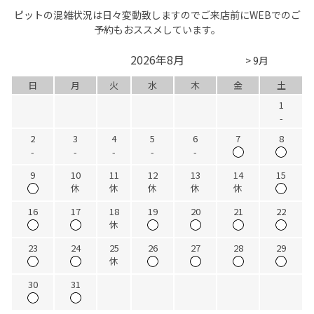
ピットの混雑状況は日々変動致しますのでご来店前にWEBでのご
予約もおススメしています。
2026年8月
> 9月
日
月
火
水
木
金
土
1
-
2
3
4
5
6
7
8
-
-
-
-
-
9
10
11
12
13
14
15
休
休
休
休
休
16
17
18
19
20
21
22
休
23
24
25
26
27
28
29
休
30
31