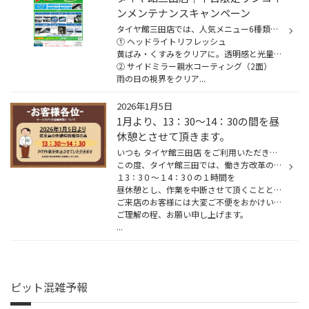
ンメンテナンスキャンペーン
タイヤ館三田店では、人気メニュー6種類の中からお好きな1つを 税込500円 でご利用いただける平日限定キャンペーンを実施中です。
① ヘッドライトリフレッシュ
黄ばみ・くすみをクリアに。透明感と光量がよみがえり、夜間走行も安心。
② サイドミラー親水コーティング（2面）
雨の日の視界をクリア...
2026年1月5日
1月より、13：30～14：30の間を昼
休憩とさせて頂きます。
いつも タイヤ館三田店 をご利用いただきありがとうございます。
この度、タイヤ館三田では、働き方改革の一環として、
１3：3０～１4：3０の１時間を
昼休憩とし、作業を中断させて頂くこととなりました。
ご来店のお客様には大変ご不便をおかけいたしますが、
ご理解の程、お願い申し上げます。
...
ピット混雑予報