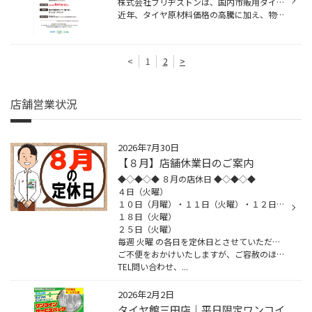
株式会社ブリヂストンは、国内市販用タイヤのメーカー出荷価格の改定を決定いたしました。
近年、タイヤ原材料価格の高騰に加え、物流コストや人件費、エネルギー費などが上昇しています。当社では、サプライチェーンの効率化、生産性向上、販売体制の最適化による企業体質の改善など、ビジネスコス...
<
1
2
>
店舗営業状況
2026年7月30日
【８月】店舗休業日のご案内
◆◇◆◇◆ ８月の店休日 ◆◇◆◇◆
４日（火曜）
１０日（月曜）・１１日（火曜）・１２日（水曜）・１３日（木曜）・１４日（金曜）
１８日（火曜）
２５日（火曜）
毎週 火曜 の各日を定休日とさせていただきます。
ご不便をおかけいたしますが、ご容赦のほどよろしくお願いいたします。
TEL問い合わせ、...
2026年2月2日
タイヤ館三田店｜平日限定ワンコイ