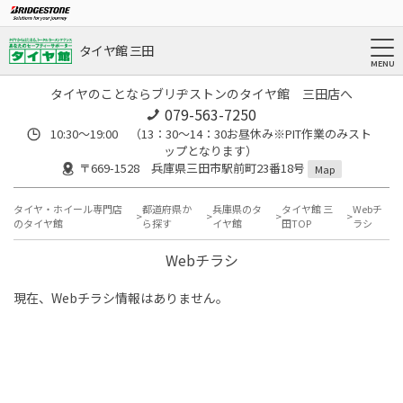
タイヤ館 三田
タイヤのことならブリヂストンのタイヤ館 三田店へ
079-563-7250
10:30～19:00 （13：30～14：30お昼休み※PIT作業のみスト
ップとなります）
〒669-1528 兵庫県三田市駅前町23番18号
Map
タイヤ・ホイール専門店
都道府県か
兵庫県のタ
タイヤ館 三
Webチ
のタイヤ館
ら探す
イヤ館
田TOP
ラシ
Webチラシ
現在、Webチラシ情報はありません。