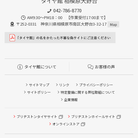
タイヤ館 相模原大野台
042-786-8770
AM9:30～PM18：00 【作業受付17:00まで】
〒252-0331 神奈川県相模原市南区大野台3-32-17
Map
タイヤ館について
お客様の声
サイトマップ
リンク
プライバシーポリシー
サイトポリシー
特定整備に関する弊社取組について
企業情報
タイヤ点検・安全点検/タイヤ履き替え/オイル交換/その他
ブリヂストンタイヤサイト
ブリヂストンホイールサイト
ピット作業の予約
オンラインストア
クローク契約会員専用タイヤ履き替え※タイヤ履き替えを
希望のクローク契約会員の方はこちらを選択ください