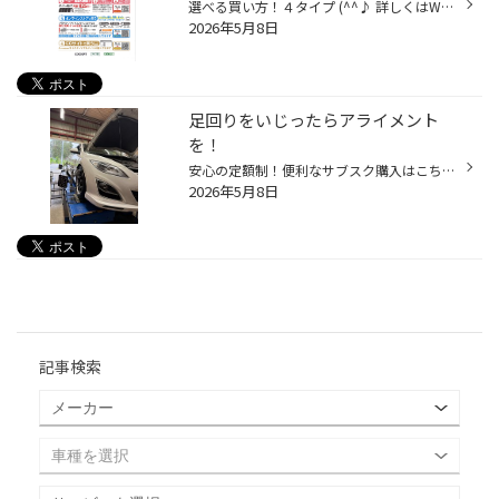
選べる買い方！４タイプ (^^♪ 詳しくはWEBチラシを見てください～
2026年5月8日
足回りをいじったらアライメント
を！
安心の定額制！便利なサブスク購入はこちらをクリック 本日は車高調を組んだらハンドルセンターがズレたとのことで マツダ アテンザのアライメント調整を致しました！ かなりきれいに乗られている車両です…！ 車をローダウンすると ・前後キャンバー(ハの字)が寝ていく ・フロントトーは開いていく(...
2026年5月8日
記事検索