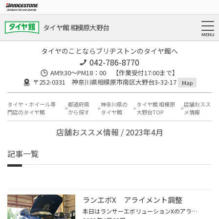
タイヤ館 相模原大野台
タイヤのことならブリヂストンのタイヤ館へ
042-786-8770
AM9:30～PM18：00 【作業受付17:00まで】
〒252-0331 神奈川県相模原市南区大野台3-32-17
Map
タイヤ・ホイール専
都道府県
神奈川県の
タイヤ館 相模原
店舗おスス
門店のタイヤ館
から探す
タイヤ館
大野台TOP
メ情報
店舗おススメ情報 / 2023年4月
記事一覧
ランエボX アライメント調整
本日はランサーエボリューションXのアライメント調整を実施しました。 車高調にて車高が下がっていてフロントタイヤが内べりするということです。 測定してみると フロントのキャンバーは正常の範囲内ですが、トーがアウトになっています。 リアはキャンバーがかなり寝ているのでこれも内べりの原因...