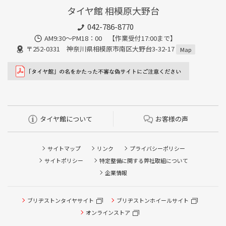
タイヤ館 相模原大野台
042-786-8770
AM9:30～PM18：00 【作業受付17:00まで】
〒252-0331 神奈川県相模原市南区大野台3-32-17
Map
タイヤ館について
お客様の声
サイトマップ
リンク
プライバシーポリシー
サイトポリシー
特定整備に関する弊社取組について
企業情報
タイヤ点検・安全点検/タイヤ履き替え/オイル交換/その他
ブリヂストンタイヤサイト
ブリヂストンホイールサイト
ピット作業の予約
オンラインストア
クローク契約会員専用タイヤ履き替え※タイヤ履き替えを