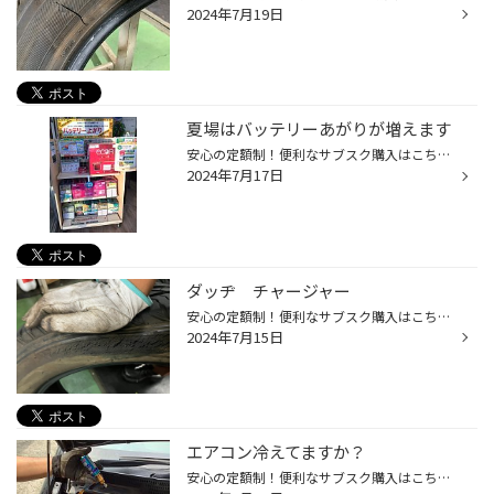
2024年7月19日
夏場はバッテリーあがりが増えます
安心の定額制！便利なサブスク購入はこちらをクリック タイヤ館ネットショッピング！お買い得商品はこちらをクリック Amazon購入はこちらをクリック こんにちは。 梅雨にも突入してもうすぐ夏が始まりますね。 夏場はエアコンの使用などでバッテリーあがりなどの バッテリーのトラブルが増加します...
2024年7月17日
ダッヂ チャージャー
安心の定額制！便利なサブスク購入はこちらをクリック タイヤ館ネットショッピング！お買い得商品はこちらをクリック Amazon購入はこちらをクリック ダッヂ チャージャーのタイヤ交換とアライメント！ 付いていたタイヤは6年使ってバッキバキ… タイヤはデューラーH/L850が付いていました。 このサイ...
2024年7月15日
エアコン冷えてますか？
安心の定額制！便利なサブスク購入はこちらをクリック タイヤ館ネットショッピング！お買い得商品はこちらをクリック Amazon購入はこちらをクリック 去年よりエアコンの効きが少しだけ悪いかも エアコン付けて燃費の低下が気になる… そんな時はWAKO'S パワーエアコンプラスを注入です！ 一緒にエア...