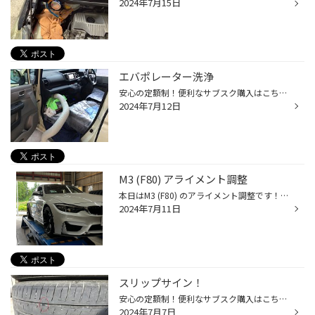
2024年7月15日
エバポレーター洗浄
安心の定額制！便利なサブスク購入はこちらをクリック タイヤ館ネットショッピング！お買い得商品はこちらをクリック Amazon購入はこちらをクリック こんにちは。 エバポレーター洗浄のご紹介です。 中古で購入されたお客様がどうしても車内の臭いが気になると。 正直僕にはそこまでヒドイとは感じ...
2024年7月12日
M3 (F80) アライメント調整
本日はM3 (F80) のアライメント調整です！ かっこいいですね～ 安心の定額制！便利なサブスク購入はこちらをクリック タイヤ館ネットショッピング！お買い得商品はこちらをクリック Amazon購入はこちらをクリック アーム類を交換したようで数値はぐっちゃぐちゃ… このまま走ると挙動もタイヤもひど...
2024年7月11日
スリップサイン！
安心の定額制！便利なサブスク購入はこちらをクリック タイヤ館ネットショッピング！お買い得商品はこちらをクリック Amazon購入はこちらをクリック 溝（横方向）の間に何だか黒いポコっとしている部分（赤まる）が スリップサインといわれるものです。 タイヤの全部の溝の残り1.6㎜のところです。 ...
2024年7月7日