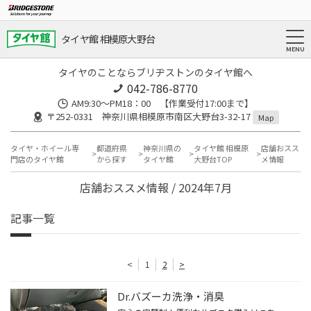
タイヤ館 相模原大野台
タイヤのことならブリヂストンのタイヤ館へ
042-786-8770
AM9:30～PM18：00 【作業受付17:00まで】
〒252-0331 神奈川県相模原市南区大野台3-32-17
Map
タイヤ・ホイール専
都道府県
神奈川県の
タイヤ館 相模原
店舗おスス
門店のタイヤ館
から探す
タイヤ館
大野台TOP
メ情報
店舗おススメ情報 / 2024年7月
記事一覧
<
1
2
>
Dr.バズーカ洗浄・消臭