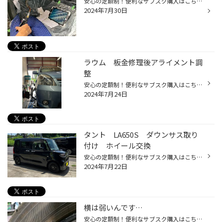
安心の定額制！便利なサブスク購入はこちらをクリック タイヤ館ネットショッピング！お買い得商品はこちらをクリック Amazon購入はこちらをクリック お家のエアコンは1年に1回以上は洗浄すると思います。 お家のエアコンよりも車のエアコンの方が普段から過酷な状況で稼働しています。 そんな車のエ...
2024年7月30日
ラウム 板金修理後アライメント調
整
安心の定額制！便利なサブスク購入はこちらをクリック タイヤ館ネットショッピング！お買い得商品はこちらをクリック Amazon購入はこちらをクリック ラウムの板金修理後のアライメント調整を実施致しました。 左のフェンダー周りとロアアーム、タイロッドエンド等が交換されている感じです。 色々部...
2024年7月24日
タント LA650S ダウンサス取り
付け ホイール交換
安心の定額制！便利なサブスク購入はこちらをクリック タイヤ館ネットショッピング！お買い得商品はこちらをクリック Amazon購入はこちらをクリック タント LA650Sにダウンサス取り付けとホイール交換をしました。 ノーマルはこんな感じ 今回取り付けるのはエスペリアのダウンサスと マルカサービス...
2024年7月22日
横は弱いんです…
安心の定額制！便利なサブスク購入はこちらをクリック タイヤ館ネットショッピング！お買い得商品はこちらをクリック Amazon購入はこちらをクリック タイヤを縁石に擦ったり 勢いよく段差を登ったり 高速道路で落下物を踏んだり サイドウォールが裂けてしまうことがあります… ここは結構薄いんです…...