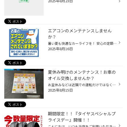
2025年8月23日
エアコンのメンテナンスしません
か？
暑い夏も快適なカーライフを！ 安心の定額制！便利なサブスク購入はこちらをクリック 年々暑さが増している夏 私が子供のころは35℃なんて年に数回あるかどうかだったのに 毎日のように35℃前後です… そんな夏に車のエアコンのメンテナンスを！ 車のエアコンのメンテナンスといえば ①エアコンフィルタ...
2025年8月16日
夏休み明けのメンテナンス！お車の
オイル交換しませんか？
お盆休みなどは近隣での運転だけではなく、長距離のドライブも多かったのではないでしょうか？ 長期のお出かけでお車を使用した後は、「エンジンオイル」の交換時期かもしれません。 お車のリフレッシュも兼ねて、コクピット・タイヤ館でエンジンオイル交換しませんか？ 【エンジンオイル交換しない...
2025年8月15日
期間限定！！『タイヤスペシャルプ
ライスデー』開催！！
こんにちは、いつも当店をご利用いただきましてありがとうございます。 本日より、コクピット・タイヤ館におきまして、 期間限定！ サイズ限定！！ 数量限定！！！ お得にお買い求めいただける、「タイヤスペシャルプライスデー」がスタートします！ お得なタイヤのご紹介！！ ワゴンR、N-BOX、タン...