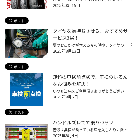
2025年8月15日
タイヤを長持ちさせる、おすすめサ
ービス3選！
夏のお出かけが増える今の時期、タイヤのトラブルが多く発生します。 安全に過ごすためにより長く、より良い状態で、ご使用頂くためのタイヤ点検をおススメしております。 タイヤに関する、おすすめ点検・作業のご紹介！ ① タイヤ点検/空気圧充填 皆さん、クルマにお乗りになる際、タイヤの状態を...
2025年8月13日
無料の車検前点検で、車検のいろん
なお悩みを解決！
いつも当店をご利用頂きありがとうございます。 今回は、「車検」をよりお得にお受けいただくために、 コクピット/タイヤ館がオススメする「車検前点検」についてご紹介いたします。 【車検前点検は、出費を集中させない、かしこい車検の受け方】 ・車検って何？車検って良く分からない！ ・はじめ...
2025年8月5日
ハンドルズレてて乗りづらい
普段は奥様が乗っている車を久しぶりに乗ってみたら ハンドルが5分位左に切らないとまっすぐ走らないとの事。 車検時にロアアームやタイロッドなどを交換指定いたみたいです。 測定してみると これはなかなか… タントはフロントトーの調整のみ しっかり調整してあげて試運転してまっすぐ走る事を確...
2025年8月4日