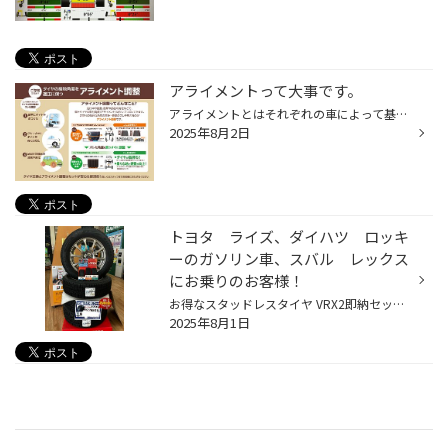
アライメントって大事です。
アライメントとはそれぞれの車によって基準値が決められており、適正でないと ・ハンドルがぶれる ・まっすぐ走らない ・思っているように曲がらない ・加速が悪い ・タイヤが偏摩耗する ・タイヤ摩耗が早い などの症状が出る場合があります。 アライメントは長年の使用により徐々にズレていきます...
2025年8月2日
トヨタ ライズ、ダイハツ ロッキ
ーのガソリン車、スバル レックス
にお乗りのお客様！
お得なスタッドレスタイヤ VRX2即納セットが1台分だけございます！ まだまだ暑い日が続きますがスタッドレスタイヤの準備はお早めに！ その他サイズもぜひお問い合わせ下さい。 タイヤ館相模原大野台 作業予約はこちらをクリック #タイヤ館相模原大野台#相模原#大野台#タイヤ#オイル#アライメント#...
2025年8月1日