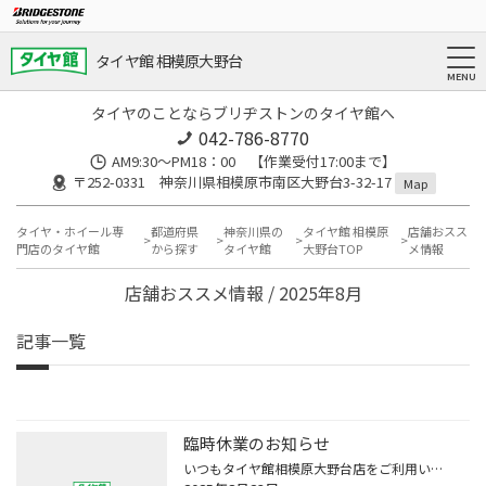
タイヤ館 相模原大野台
タイヤのことならブリヂストンのタイヤ館へ
042-786-8770
AM9:30～PM18：00 【作業受付17:00まで】
〒252-0331 神奈川県相模原市南区大野台3-32-17
Map
タイヤ・ホイール専
都道府県
神奈川県の
タイヤ館 相模原
店舗おスス
門店のタイヤ館
から探す
タイヤ館
大野台TOP
メ情報
店舗おススメ情報 / 2025年8月
記事一覧
臨時休業のお知らせ
いつもタイヤ館相模原大野台店をご利用いただき、誠にありがとうございます。 急なご案内となり恐縮ですが8月25日(月)は臨時休業とさせて頂くことになりました。 お客様には大変ご迷惑をおかけいたしますことを深くお詫び申し上げます。