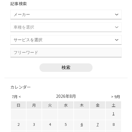
記事検索
カレンダー
2026年8月
7月 <
> 9月
日
月
火
水
木
金
土
1
2
3
4
5
6
7
8