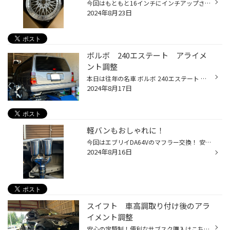
今回はもともと16インチにインチアップされたN-BOX ホイール交換です！ の定額制！便利なサブスク購入はこちらをクリック タイヤ館ネットショッピング！お買い得商品はこちらをクリック Amazon購入はこちらをクリック ホイールをガリってしまい同じホイールがもう廃番という事で 共豊 STEINER FTXに...
2024年8月23日
ボルボ 240エステート アライメ
ント調整
本日は往年の名車 ボルボ 240エステート アライメント調整です！ 四角い！かっこいー！やったー！(語彙力) 安心の定額制！便利なサブスク購入はこちらをクリック タイヤ館ネットショッピング！お買い得商品はこちらをクリック Amazon購入はこちらをクリック 足回りを交換したという事で確認と調整で...
2024年8月17日
軽バンもおしゃれに！
今回はエブリイDA64Vのマフラー交換！ 安心の定額制！便利なサブスク購入はこちらをクリック タイヤ館ネットショッピング！お買い得商品はこちらをクリック Amazon購入はこちらをクリック 恥ずかしそうに隠れた純正マフラーちゃん 今回はロッソモデロ NAIL TWOにて交換です！ おしゃれですね～ 純正...
2024年8月16日
スイフト 車高調取り付け後のアラ
イメント調整
安心の定額制！便利なサブスク購入はこちらをクリック タイヤ館ネットショッピング！お買い得商品はこちらをクリック Amazon購入はこちらをクリック 今回はスイフトの車高調取り付け後のアライメント調整です！ HKSのハイパーマックスSを付けたとの事 測定してみると 思ったよりかはズレてはないで...