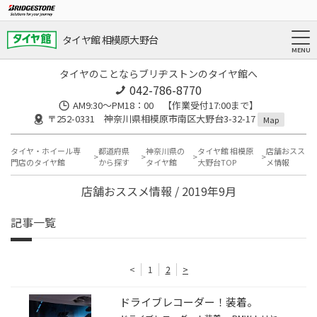
タイヤ館 相模原大野台
タイヤのことならブリヂストンのタイヤ館へ
042-786-8770
AM9:30～PM18：00 【作業受付17:00まで】
〒252-0331 神奈川県相模原市南区大野台3-32-17
Map
タイヤ・ホイール専
都道府県
神奈川県の
タイヤ館 相模原
店舗おスス
門店のタイヤ館
から探す
タイヤ館
大野台TOP
メ情報
店舗おススメ情報 / 2019年9月
記事一覧
<
1
2
>
ドライブレコーダー！装着。