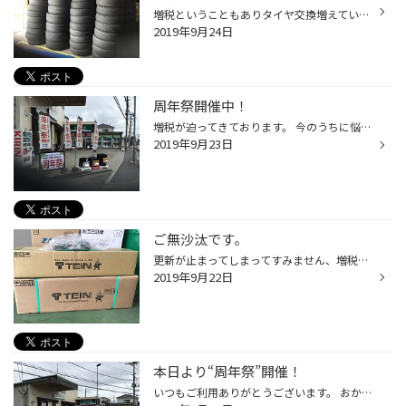
増税ということもありタイヤ交換増えています！ まだまだ在庫はありますのでお気軽にお問い合わせください！ すべて引退したタイヤたちです・・・。
2019年9月24日
周年祭開催中！
増税が迫ってきております。 今のうちに悩み事解決しておきましょう！
2019年9月23日
ご無沙汰です。
更新が止まってしまってすみません、増税前にご相談下さるお客様が多くご来店頂き 嬉しい悲鳴です。 そんな中高額商品を購入されたお客様、前から現在の足回りのヘタリにご不安を抱えておられ 今回のタイミングで交換をご決断されました。 お選び頂いた商品はこちら、 テイン様の車高調とEDFC PROで...
2019年9月22日
本日より“周年祭”開催！
いつもご利用ありがとうございます。 おかげさまで1周年！ 感謝の気持ちを込めて“周年祭”を開催します。 初めての方もお気軽にお立ち寄りください。 場所は ＃ニトリモールさんの交差点を曲がって丁字路を右折してすぐ。 ＃相模原ゴルフクラブさんの通りです。 ご来店をお待ちしております♪