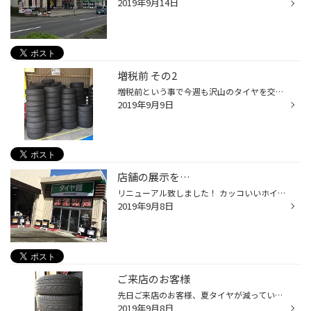
2019年9月14日
増税前 その2
増税前という事で今週も沢山のタイヤを交換させて頂きました！ 一昨日テレビを見ていると… 『増税前なのでスタッドレスタイヤを購入しました！』 とインタビューで答えている方が… 当店でも多数のお問い合わせを頂いております！ ご注文頂いたホイールセットが ずらずらーっと(๑˃̵ᴗ˂̵) お得なホイー...
2019年9月9日
店舗の展示を…
リニューアル致しました！ カッコいいホイールも入荷しました！ 10月には消費税の増税も控えていますので、ぜひこのタイミングでご検討頂ければと思います＼＼\\٩( 'ω' )و //／／ #展示 #リニューアル #アルミホイール #入荷 #消費税 #増税 #相模原 #大野台 #タイヤ館
2019年9月8日
ご来店のお客様
先日ご来店のお客様、夏タイヤが減っていて中々交換に来れなかったので 今までSTLタイヤを履いていたとそれとももう一つ気になることが…… 夏タイヤを履くと真っ直ぐ走らないので疲れるんです。 早速現状確認してお車の使用状況からこちらのプランをご提案 外した夏タイヤ極度な減り方はしておりませ...
2019年9月8日